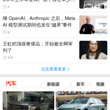
14.3万辆
4
继 OpenAI、Anthropic 之后，Meta
AI 模型测试期间也发生“越界”事件
9
王虹的顶级奢侈品，开始被全网审
判了
516
点击查看更多
汽车
新能源
新车
视频