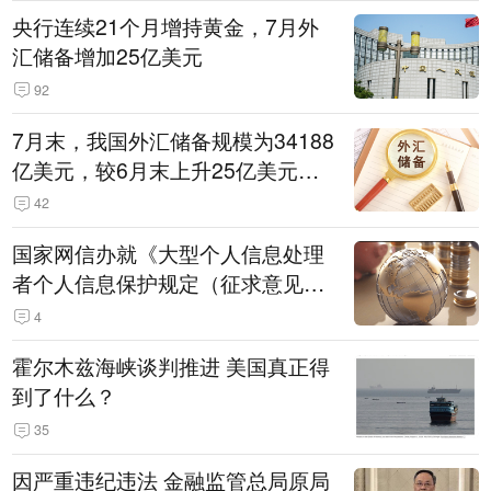
央行连续21个月增持黄金，7月外
汇储备增加25亿美元
92
7月末，我国外汇储备规模为34188
亿美元，较6月末上升25亿美元，
升幅为0.07%
42
国家网信办就《大型个人信息处理
者个人信息保护规定（征求意见
稿）》公开征求意见
4
霍尔木兹海峡谈判推进 美国真正得
到了什么？
35
因严重违纪违法 金融监管总局原局