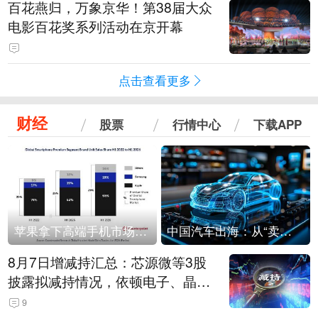
百花燕归，万象京华！第38届大众
电影百花奖系列活动在京开幕
点击查看更多
财经
股票
行情中心
下载APP
苹果拿下高端手机市场65%的份额：iPhone 17系列功不可没
中国汽车出海：从“卖出去”到“走进去”
8月7日增减持汇总：芯源微等3股
披露拟减持情况，依顿电子、晶华
微拟增持（表）
9