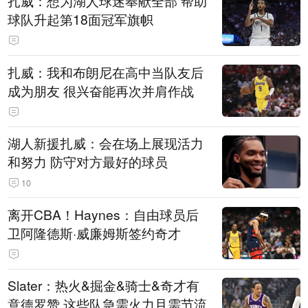
扎威：想为湖人球迷奉献全部 帮助
球队升起第18面冠军旗帜
扎威：我和布朗尼在高中当队友后
成为朋友 很兴奋能再次并肩作战
湖人新援扎威：会在场上展现活力
和努力 防守对方最好的球员
10
离开CBA！Haynes：自由球员后
卫阿隆德斯·威廉姆斯签约奇才
Slater：热火&掘金&骑士&奇才有
意德罗赞 这些队急需火力且需节流