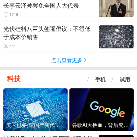
长李云泽被罢免全国人大代表
1716
光伏硅料八巨头签署倡议：不得低
于成本价销售
441
点击查看更多
科技
手机
试用
美国也要搞“国产替代”？先算清三笔账
谷歌AI大换血，背后究竟发生了什么？