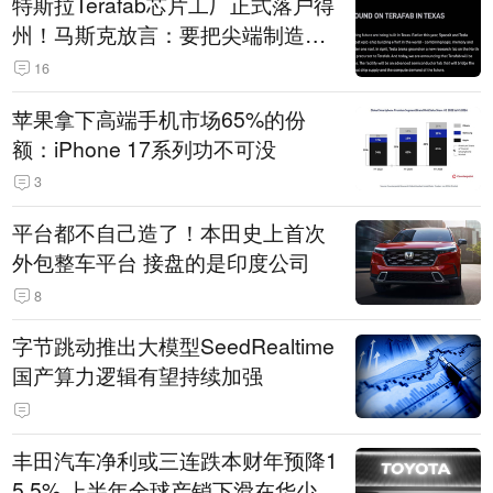
特斯拉Terafab芯片工厂正式落户得
州！马斯克放言：要把尖端制造带
回美国
16
苹果拿下高端手机市场65%的份
额：iPhone 17系列功不可没
3
平台都不自己造了！本田史上首次
外包整车平台 接盘的是印度公司
8
字节跳动推出大模型SeedRealtime
国产算力逻辑有望持续加强
丰田汽车净利或三连跌本财年预降1
5.5% 上半年全球产销下滑在华少卖