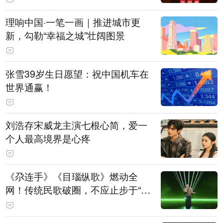
理响中国·一笔一画｜推进城市更
新，勾勒“幸福之城”壮阔图景
张雪39岁生日愿望：祝中国机车在
世界通赢！
刘浩存宋威龙主演七根心简，爱一
个人最高境界是心疼
《尕连手》《目瑙纵歌》燃动全
网！传统民歌破圈，不应止步于“上
头”