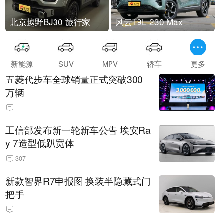
北京越野BJ30 旅行家
风云T9L 230 Max
新能源
SUV
MPV
轿车
更多
五菱代步车全球销量正式突破300
万辆
工信部发布新一轮新车公告 埃安Ra
y 7造型低趴宽体
307
新款智界R7申报图 换装半隐藏式门
把手