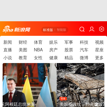
标准版
智能版
新闻
财经
体育
娱乐
军事
科技
视频
直播
美图
NBA
房产
股票
汽车
星座
小说
教育
女性
健康
精品
微博
更多
图集
2
美国斯波坎：野火烧毁700多所房屋
/
6