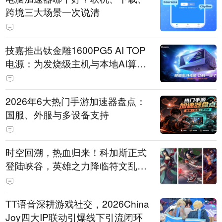
跨境三大场景一次说清
技嘉推出钛金雕1600PG5 AI TOP
电源：为发烧级主机与本地AI算力
打造旗舰供电方案
2026年6大热门手游加速器盘点：
国服、外服与多设备支持
时空回溯，热血归来！科加斯正式
登陆峡谷，英雄之力降临符文乱
斗！
TT语音深耕游戏社交，2026China
Joy四大IP联动引爆线下引流闭环