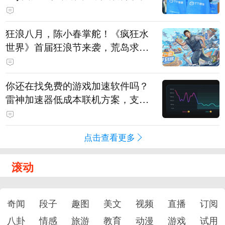
狂浪八月，陈小春掌舵！《疯狂水
世界》首届狂浪节来袭，荒岛求生
直播即将开启
你还在找免费的游戏加速软件吗？
雷神加速器低成本联机方案，支持
免费试用
点击查看更多
滚动
奇闻
段子
趣图
美文
视频
直播
订阅
八卦
情感
旅游
教育
动漫
游戏
试用