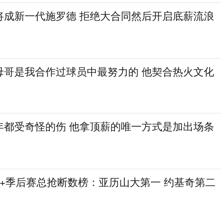
将成新一代施罗德 拒绝大合同然后开启底薪流浪
母哥是我合作过球员中最努力的 他契合热火文化
年都受奇怪的伤 他拿顶薪的唯一方式是加出场条
赛+季后赛总抢断数榜：亚历山大第一 约基奇第二