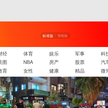
标准版
智能版
财经
体育
娱乐
军事
科
美图
NBA
房产
股票
汽
教育
女性
健康
精品
微