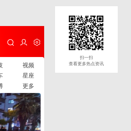
扫一扫
扫一扫
查看更多热点资讯
查看更多热点资讯
技
视频
车
星座
博
更多