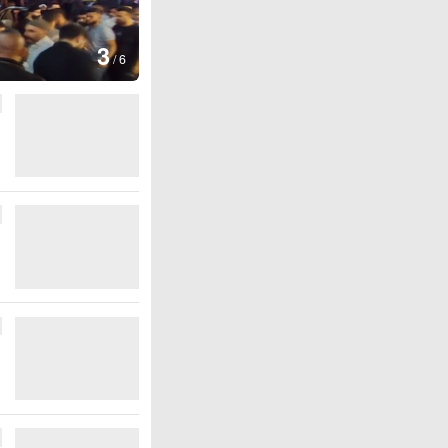
图集
3
云南弥勒：欢庆火把节
/
6