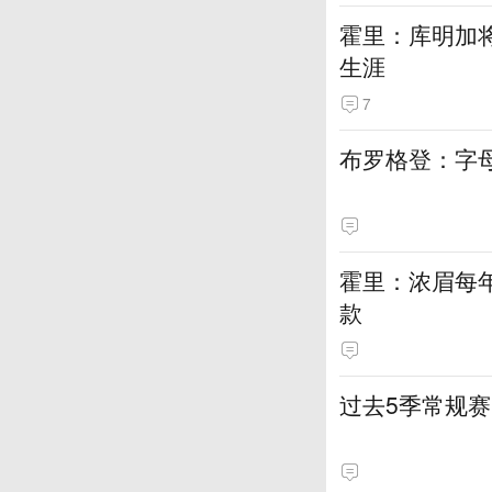
霍里：库明加
生涯
7
布罗格登：字
霍里：浓眉每
款
过去5季常规