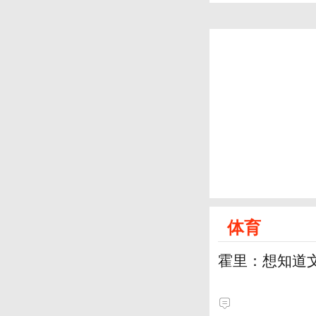
体育
霍里：想知道