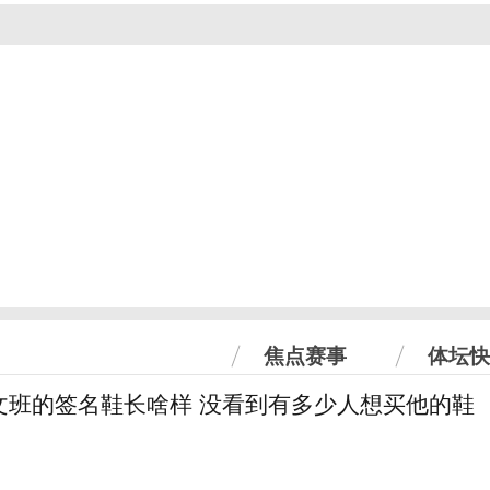
焦点赛事
体坛快
文班的签名鞋长啥样 没看到有多少人想买他的鞋