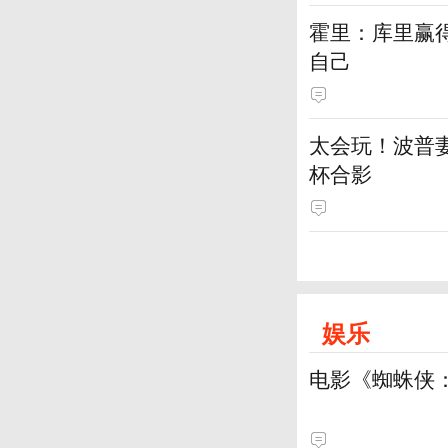
霍里：库里赢
自己
太会玩！波普妻
杯合影
娱乐
电影《蜘蛛侠