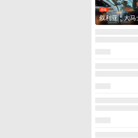
图集
叙利亚：大马