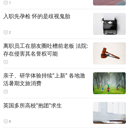
7
入职先孕检 怀的是歧视鬼胎
2
离职员工在朋友圈吐槽前老板 法院:
存在侵害其名誉权可能
亲子、研学体验持续"上新" 各地激
活暑期文旅消费
英国多所高校"抱团"求生
8