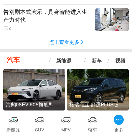
告别剧本式演示，具身智能进入生
产力时代
9
点击查看更多
汽车
新能源
新车
视频
海豹08EV 905旗舰型
格瑞维亚 舒适PLUS版
新能源
SUV
MPV
轿车
更多