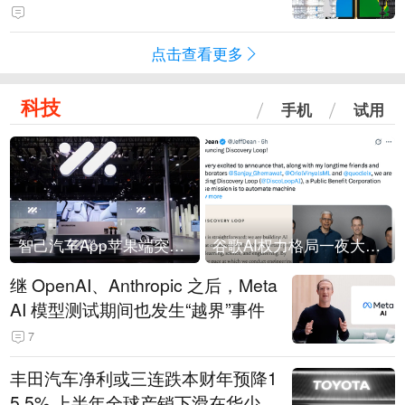
点击查看更多
科技
手机
试用
智己汽车App苹果端突然“下架”
谷歌AI权力格局一夜大洗牌
继 OpenAI、Anthropic 之后，Meta
AI 模型测试期间也发生“越界”事件
7
丰田汽车净利或三连跌本财年预降1
5.5% 上半年全球产销下滑在华少卖