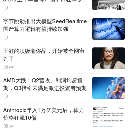
14.3万辆
字节跳动推出大模型SeedRealtime
国产算力逻辑有望持续加强
王虹的顶级奢侈品，开始被全网审
判了
487
AMD大跌！Q2营收、利润均超预
期，Q3指引未满足激进投资者预期
1
Anthropic年入1万亿美元后，算力
价格狂飙10倍
56