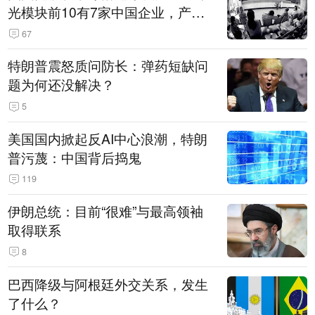
光模块前10有7家中国企业，产业
界人士：想“脱钩”并不容易
67
特朗普震怒质问防长：弹药短缺问
题为何还没解决？
5
美国国内掀起反AI中心浪潮，特朗
普污蔑：中国背后捣鬼
119
伊朗总统：目前“很难”与最高领袖
取得联系
8
巴西降级与阿根廷外交关系，发生
了什么？