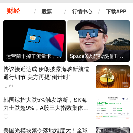
财经
股票
行情中心
下载APP
运营商干掉了流量卡，他们真的玩不起了
SpaceX火箭残骸撞击月球
协议接近达成 伊朗披露海峡新航道
通行细节 美方再提“倒计时”
61
韩国综指大跌5%触发熔断，SK海
力士跌超9%，A股三大指数集体低
开
美国光模块禁令落地难度大！全球