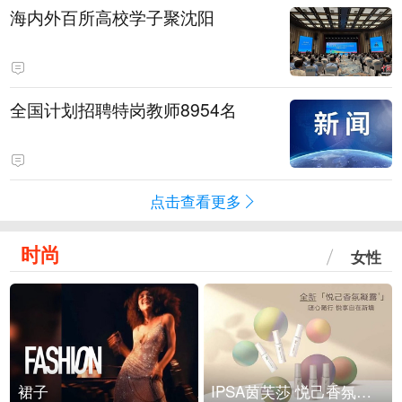
海内外百所高校学子聚沈阳
全国计划招聘特岗教师8954名
点击查看更多
时尚
女性
裙子
IPSA茵芙莎 悦己香氛凝露上市