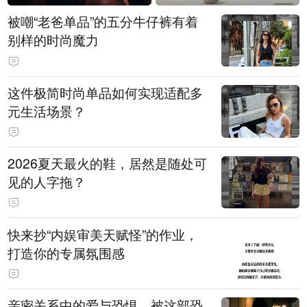
被嘲“老爸单品”的五分牛仔裤有着
别样的时尚魔力
这件极简时尚单品如何实现适配多
元生活场景？
2026夏天最火的鞋，居然是随处可
见的人字拖？
快来抄“内娱审美天赋怪”的作业，
打造你的专属氛围感
亲密关系中的爱与恐惧，被这部恐