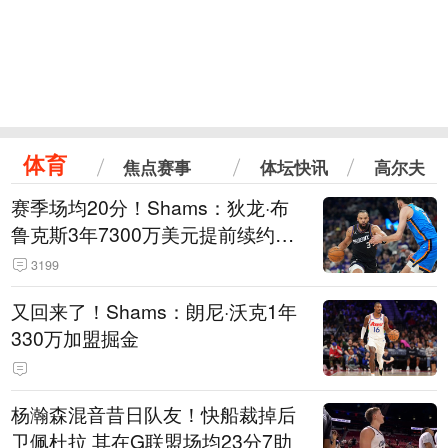
体育
焦点赛事
体坛快讯
高尔夫
赛季场均20分！Shams：狄龙·布
鲁克斯3年7300万美元提前续约太
阳
3199
又回来了！Shams：朗尼·沃克1年
330万加盟掘金
杨瀚森混音昔日队友！快船裁掉后
卫佩杜拉 其在G联盟场均23分7助