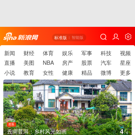
标准版
智能版
新闻
财经
体育
娱乐
军事
科技
视频
直播
美图
NBA
房产
股票
汽车
星座
小说
教育
女性
健康
精品
微博
更多
图集
4
云南普洱：乡村风光如画
/
6