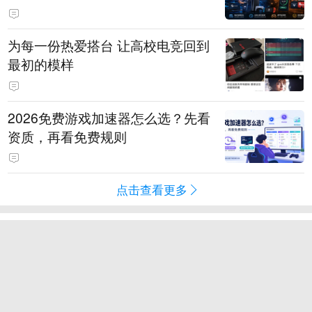
为每一份热爱搭台 让高校电竞回到
最初的模样
2026免费游戏加速器怎么选？先看
资质，再看免费规则
点击查看更多
滚动
奇闻
段子
趣图
美文
视频
直播
订阅
八卦
情感
旅游
教育
动漫
游戏
试用