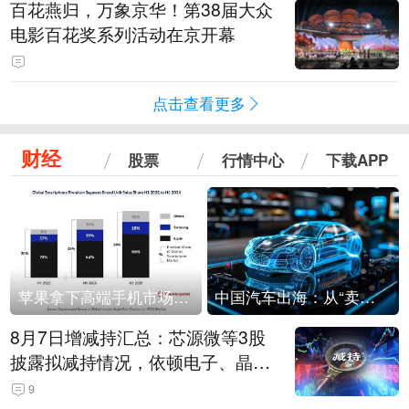
百花燕归，万象京华！第38届大众
电影百花奖系列活动在京开幕
点击查看更多
财经
股票
行情中心
下载APP
苹果拿下高端手机市场65%的份额：iPhone 17系列功不可没
中国汽车出海：从“卖出去”到“走进去”
8月7日增减持汇总：芯源微等3股
披露拟减持情况，依顿电子、晶华
微拟增持（表）
9