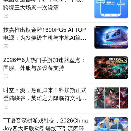
跨境三大场景一次说清
技嘉推出钛金雕1600PG5 AI TOP
电源：为发烧级主机与本地AI算力
打造旗舰供电方案
2026年6大热门手游加速器盘点：
国服、外服与多设备支持
时空回溯，热血归来！科加斯正式
登陆峡谷，英雄之力降临符文乱
斗！
TT语音深耕游戏社交，2026China
Joy四大IP联动引爆线下引流闭环