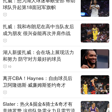
扎威：想为湖人球迷奉献全部 帮助
球队升起第18面冠军旗帜
扎威：我和布朗尼在高中当队友后
成为朋友 很兴奋能再次并肩作战
湖人新援扎威：会在场上展现活力
和努力 防守对方最好的球员
10
离开CBA！Haynes：自由球员后
卫阿隆德斯·威廉姆斯签约奇才
Slater：热火&掘金&骑士&奇才有
意德罗赞 这些队急需火力且需节流