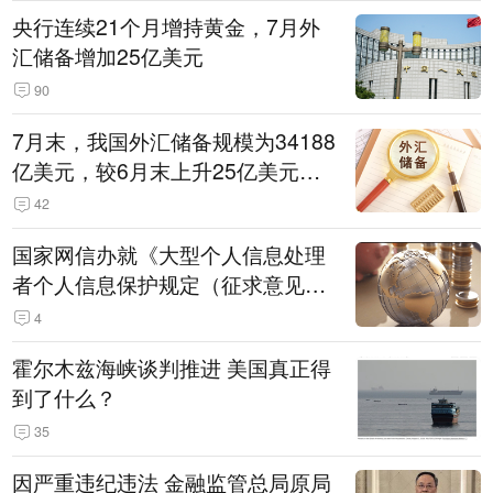
央行连续21个月增持黄金，7月外
汇储备增加25亿美元
90
7月末，我国外汇储备规模为34188
亿美元，较6月末上升25亿美元，
升幅为0.07%
42
国家网信办就《大型个人信息处理
者个人信息保护规定（征求意见
稿）》公开征求意见
4
霍尔木兹海峡谈判推进 美国真正得
到了什么？
35
因严重违纪违法 金融监管总局原局