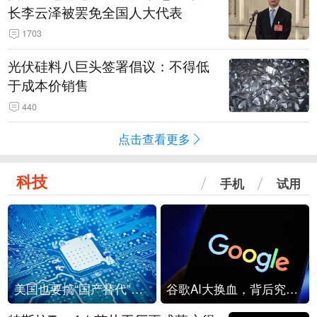
长李云泽被罢免全国人大代表
1703
光伏硅料八巨头签署倡议：不得低
于成本价销售
440
点击查看更多
科技
手机
试用
美国也要搞“国产替代”？先算清三笔账
谷歌AI大换血，背后究竟发生了什么？