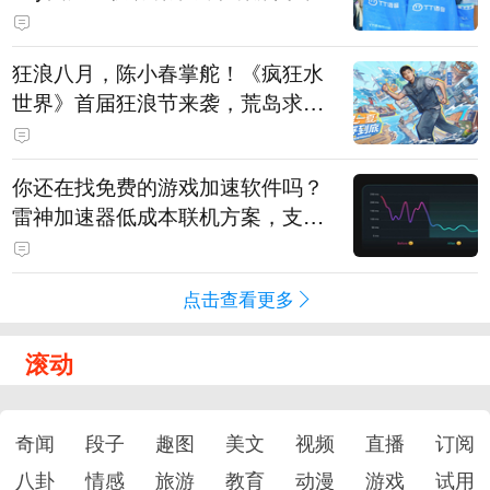
狂浪八月，陈小春掌舵！《疯狂水
世界》首届狂浪节来袭，荒岛求生
直播即将开启
你还在找免费的游戏加速软件吗？
雷神加速器低成本联机方案，支持
免费试用
点击查看更多
滚动
奇闻
段子
趣图
美文
视频
直播
订阅
八卦
情感
旅游
教育
动漫
游戏
试用