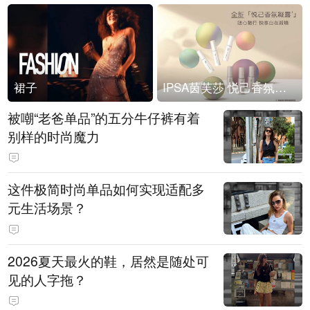
裙子
IPSA茵芙莎 悦己香氛凝露上市
被嘲“老爸单品”的五分牛仔裤有着
别样的时尚魔力
这件极简时尚单品如何实现适配多
元生活场景？
2026夏天最火的鞋，居然是随处可
见的人字拖？