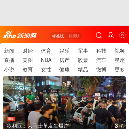
标准版
智能版
新闻
财经
体育
娱乐
军事
科技
视频
直播
美图
NBA
房产
股票
汽车
星座
小说
教育
女性
健康
精品
微博
更多
图集
4
云南弥勒：欢庆火把节
/
6