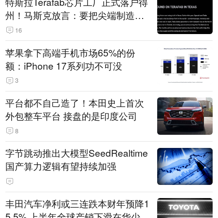
特斯拉Terafab芯片工厂正式落户得
州！马斯克放言：要把尖端制造带
回美国
16
苹果拿下高端手机市场65%的份
额：iPhone 17系列功不可没
3
平台都不自己造了！本田史上首次
外包整车平台 接盘的是印度公司
8
字节跳动推出大模型SeedRealtime
国产算力逻辑有望持续加强
丰田汽车净利或三连跌本财年预降1
5.5% 上半年全球产销下滑在华少卖