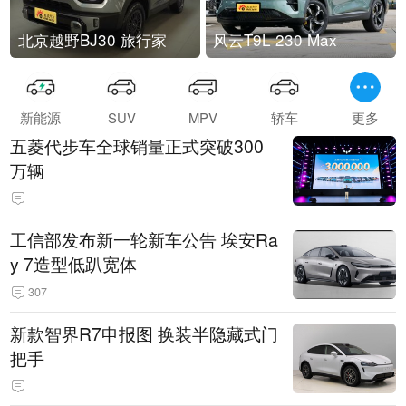
北京越野BJ30 旅行家
风云T9L 230 Max
新能源
SUV
MPV
轿车
更多
五菱代步车全球销量正式突破300
万辆
工信部发布新一轮新车公告 埃安Ra
y 7造型低趴宽体
307
新款智界R7申报图 换装半隐藏式门
把手