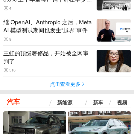
14.3万辆
4
继 OpenAI、Anthropic 之后，Meta
AI 模型测试期间也发生“越界”事件
9
王虹的顶级奢侈品，开始被全网审
判了
516
点击查看更多
汽车
新能源
新车
视频