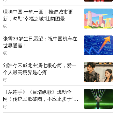
理响中国·一笔一画｜推进城市更
新，勾勒“幸福之城”壮阔图景
张雪39岁生日愿望：祝中国机车在
世界通赢！
刘浩存宋威龙主演七根心简，爱一
个人最高境界是心疼
《尕连手》《目瑙纵歌》燃动全
网！传统民歌破圈，不应止步于“上
头”