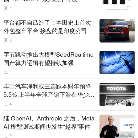
4
平台都不自己造了！本田史上首次
外包整车平台 接盘的是印度公司
8
字节跳动推出大模型SeedRealtime
国产算力逻辑有望持续加强
丰田汽车净利或三连跌本财年预降1
5.5% 上半年全球产销下滑在华少卖
14.3万辆
4
继 OpenAI、Anthropic 之后，Meta
AI 模型测试期间也发生“越界”事件
9