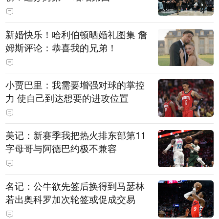
新婚快乐！哈利伯顿晒婚礼图集 詹
姆斯评论：恭喜我的兄弟！
小贾巴里：我需要增强对球的掌控
力 使自己到达想要的进攻位置
美记：新赛季我把热火排东部第11
字母哥与阿德巴约极不兼容
名记：公牛欲先签后换得到马瑟林
若出奥科罗加次轮签或促成交易