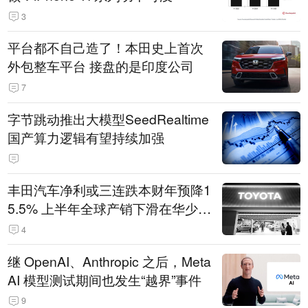
3
平台都不自己造了！本田史上首次
外包整车平台 接盘的是印度公司
7
字节跳动推出大模型SeedRealtime
国产算力逻辑有望持续加强
丰田汽车净利或三连跌本财年预降1
5.5% 上半年全球产销下滑在华少卖
14.3万辆
4
继 OpenAI、Anthropic 之后，Meta
AI 模型测试期间也发生“越界”事件
9