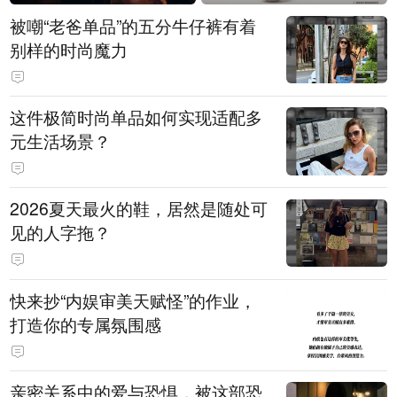
被嘲“老爸单品”的五分牛仔裤有着
别样的时尚魔力
这件极简时尚单品如何实现适配多
元生活场景？
2026夏天最火的鞋，居然是随处可
见的人字拖？
快来抄“内娱审美天赋怪”的作业，
打造你的专属氛围感
亲密关系中的爱与恐惧，被这部恐