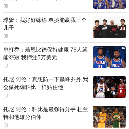
球爹：我好好练练 单挑能赢我三个
儿子
单打乔：若恩比德保持健康 76人就
能夺冠 我押注5万美元
托尼·阿伦：真想防一下巅峰乔丹 我
会像死缠科比一样贴住他
托尼·阿伦：科比是最强得分手 杜兰
特和他难分伯仲