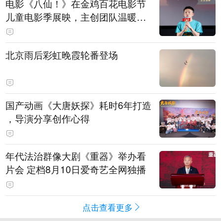
电影《八仙！》在金鸡百花电影节
儿童电影季展映，主创团队温暖寄
语小观众
北京雨后彩虹晚霞轮番登场
国产动画《大唐妖探》耗时6年打造
，导演分享创作心得
年代法治群像大剧《重器》举办看
片会 定档8月10日爱奇艺全网独播
点击查看更多