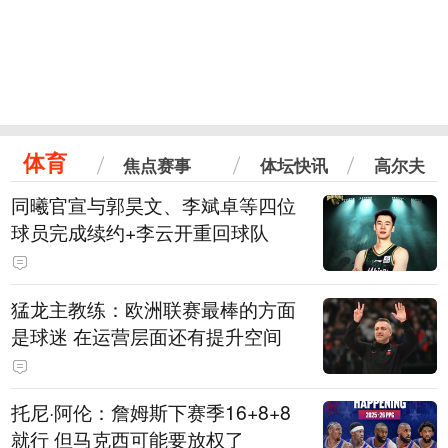
体育
焦点赛事
体坛快讯
高尔夫
同曦官宣与郭昊文、李斌卓等四位
球员完成续约+李云开重回球队
猛龙主教练：欧洲联赛最棒的方面
是球迷 在运营层面还有提升空间
托尼·阿伦：詹姆斯下赛季16+8+8
就行 但马克西可能要放权了