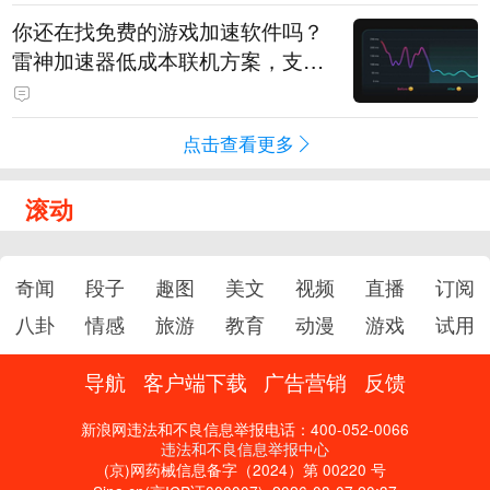
你还在找免费的游戏加速软件吗？
雷神加速器低成本联机方案，支持
免费试用
点击查看更多
滚动
奇闻
段子
趣图
美文
视频
直播
订阅
八卦
情感
旅游
教育
动漫
游戏
试用
导航
客户端下载
广告营销
反馈
新浪网违法和不良信息举报电话：400-052-0066
违法和不良信息举报中心
(京)网药械信息备字（2024）第 00220 号