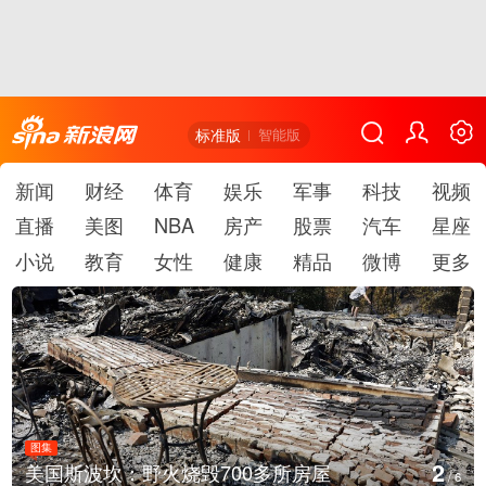
标准版
智能版
新闻
财经
体育
娱乐
军事
科技
视频
直播
美图
NBA
房产
股票
汽车
星座
小说
教育
女性
健康
精品
微博
更多
图集
2
美国斯波坎：野火烧毁700多所房屋
/
6