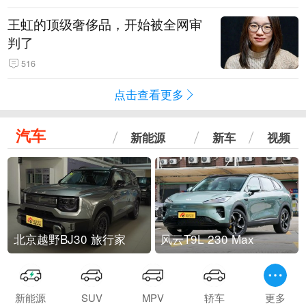
王虹的顶级奢侈品，开始被全网审
判了
516
点击查看更多
汽车
新能源
新车
视频
北京越野BJ30 旅行家
风云T9L 230 Max
新能源
SUV
MPV
轿车
更多