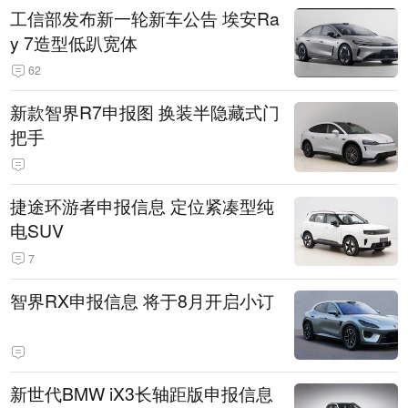
工信部发布新一轮新车公告 埃安Ra
y 7造型低趴宽体
62
新款智界R7申报图 换装半隐藏式门
把手
捷途环游者申报信息 定位紧凑型纯
电SUV
7
智界RX申报信息 将于8月开启小订
新世代BMW iX3长轴距版申报信息