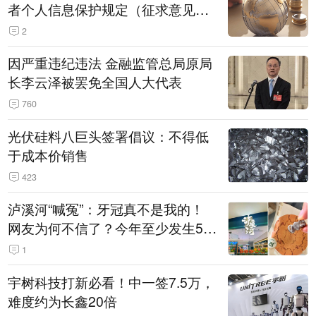
者个人信息保护规定（征求意见
稿）》公开征求意见
2
因严重违纪违法 金融监管总局原局
长李云泽被罢免全国人大代表
760
光伏硅料八巨头签署倡议：不得低
于成本价销售
423
泸溪河“喊冤”：牙冠真不是我的！
网友为何不信了？今年至少发生5
起“食品冤案”
1
宇树科技打新必看！中一签7.5万，
难度约为长鑫20倍