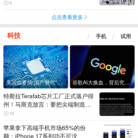
2
点击查看更多
科技
手机
试用
美国也要搞“国产替代”？先算清三笔账
谷歌AI大换血，背后究竟发生了什么？
特斯拉Terafab芯片工厂正式落户得
州！马斯克放言：要把尖端制造带
回美国
12
苹果拿下高端手机市场65%的份
额：iPhone 17系列功不可没