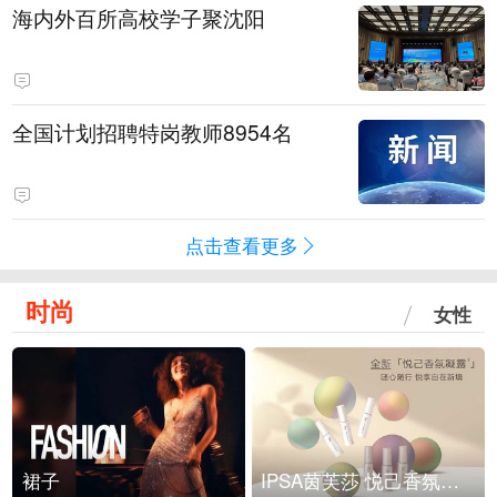
海内外百所高校学子聚沈阳
全国计划招聘特岗教师8954名
点击查看更多
时尚
女性
裙子
IPSA茵芙莎 悦己香氛凝露上市