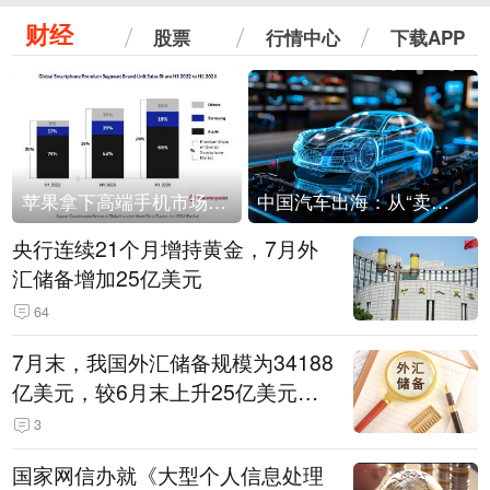
财经
股票
行情中心
下载APP
苹果拿下高端手机市场65%的份额：iPhone 17系列功不可没
中国汽车出海：从“卖出去”到“走进去”
央行连续21个月增持黄金，7月外
汇储备增加25亿美元
64
7月末，我国外汇储备规模为34188
亿美元，较6月末上升25亿美元，
升幅为0.07%
3
国家网信办就《大型个人信息处理