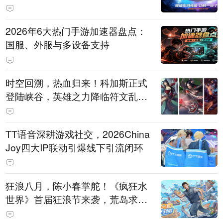
打造旗舰供电方案
2026年6大热门手游加速器盘点：
国服、外服与多设备支持
时空回溯，热血归来！科加斯正式
登陆峡谷，英雄之力降临符文乱
斗！
TT语音深耕游戏社交，2026China
Joy四大IP联动引爆线下引流闭环
狂浪八月，陈小春掌舵！《疯狂水
世界》首届狂浪节来袭，荒岛求生
直播即将开启