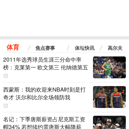
体育
焦点赛事
体坛快讯
高尔夫
2011年选秀球员生涯三分命中率
榜：克莱第一 欧文第三 伦纳德第五
西蒙斯：我的欢迎来NBA时刻是打
奇才 沃尔和比尔全场领防我
名记：下季唐斯薪资占尼克斯工资
帽34% 若想续约需唐斯大幅降薪