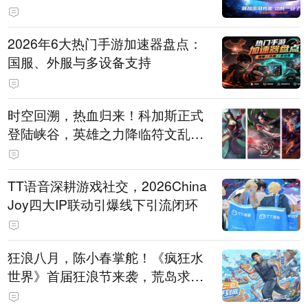
打造旗舰供电方案
2026年6大热门手游加速器盘点：
国服、外服与多设备支持
时空回溯，热血归来！科加斯正式
登陆峡谷，英雄之力降临符文乱
斗！
TT语音深耕游戏社交，2026China
Joy四大IP联动引爆线下引流闭环
狂浪八月，陈小春掌舵！《疯狂水
世界》首届狂浪节来袭，荒岛求生
直播即将开启