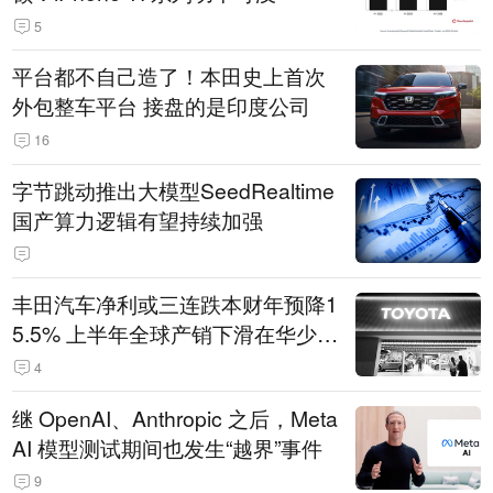
5
平台都不自己造了！本田史上首次
外包整车平台 接盘的是印度公司
16
字节跳动推出大模型SeedRealtime
国产算力逻辑有望持续加强
丰田汽车净利或三连跌本财年预降1
5.5% 上半年全球产销下滑在华少卖
14.3万辆
4
继 OpenAI、Anthropic 之后，Meta
AI 模型测试期间也发生“越界”事件
9