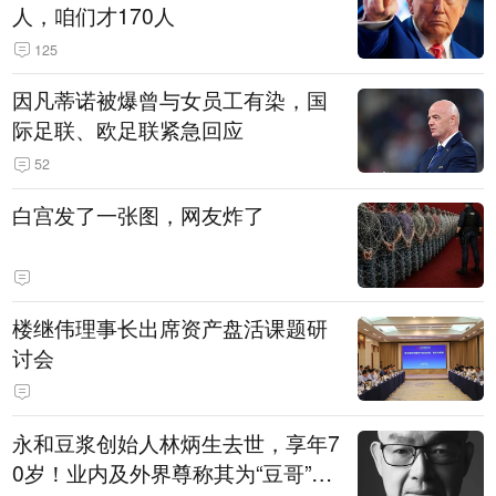
人，咱们才170人
125
因凡蒂诺被爆曾与女员工有染，国
际足联、欧足联紧急回应
52
白宫发了一张图，网友炸了
楼继伟理事长出席资产盘活课题研
讨会
永和豆浆创始人林炳生去世，享年7
0岁！业内及外界尊称其为“豆哥”，