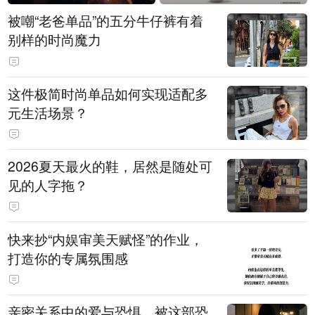
被嘲“老爸单品”的五分牛仔裤有着
别样的时尚魔力
这件极简时尚单品如何实现适配多
元生活场景？
2026夏天最火的鞋，居然是随处可
见的人字拖？
快来抄“内娱审美天赋怪”的作业，
打造你的专属氛围感
亲密关系中的爱与恐惧，被这部恐