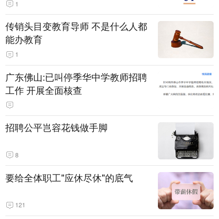
1
传销头目变教育导师 不是什么人都
能办教育
1
广东佛山:已叫停季华中学教师招聘
工作 开展全面核查
招聘公平岂容花钱做手脚
8
要给全体职工"应休尽休"的底气
121