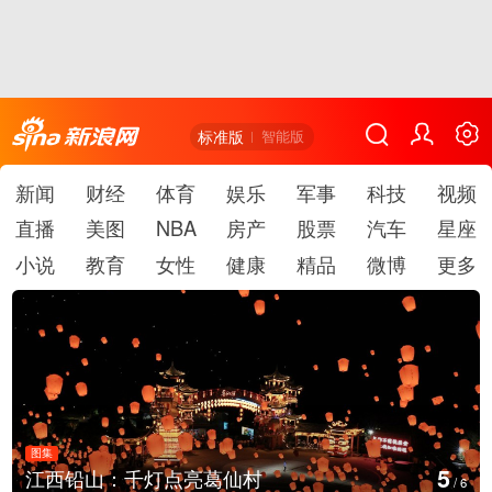
标准版
智能版
新闻
财经
体育
娱乐
军事
科技
视频
直播
美图
NBA
房产
股票
汽车
星座
小说
教育
女性
健康
精品
微博
更多
图集
5
江西铅山：千灯点亮葛仙村
/
6