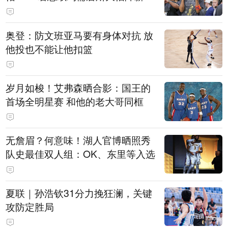
奥登：防文班亚马要有身体对抗 放
他投也不能让他扣篮
岁月如梭！艾弗森晒合影：国王的
首场全明星赛 和他的老大哥同框
无詹眉？何意味！湖人官博晒照秀
队史最佳双人组：OK、东里等入选
夏联｜孙浩钦31分力挽狂澜，关键
攻防定胜局