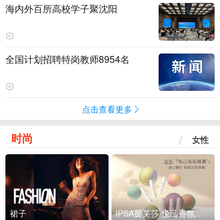
海内外百所高校学子聚沈阳
全国计划招聘特岗教师8954名
点击查看更多
时尚
女性
裙子
IPSA茵芙莎 悦己香氛凝露上市