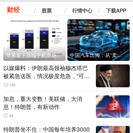
财经
股票
行情中心
下载APP
苹果拿下高端手机市场65%的份额：iPhone 17系列功不可没
中国汽车出海：从“卖出去”到“走进去”
以媒爆料：伊朗最高领袖穆杰塔巴
被紧急送医，情况极度危急，“可能
随时会死去”
130
加息，重大变数！美联储，大消
息！特朗普，有新动作
43
特朗普坐不住：中国每年培养3000