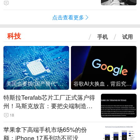
评价其“活出自己的精彩，是照亮别
人的灯塔”
点击查看更多
科技
手机
试用
美国也要搞“国产替代”？先算清三笔账
谷歌AI大换血，背后究竟发生了什么？
特斯拉Terafab芯片工厂正式落户得
州！马斯克放言：要把尖端制造带
回美国
18
苹果拿下高端手机市场65%的份
额：iPhone 17系列功不可没