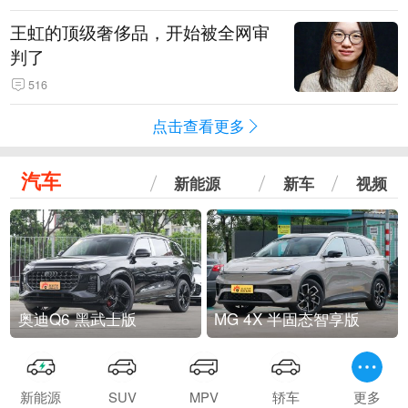
王虹的顶级奢侈品，开始被全网审
判了
516
点击查看更多
汽车
新能源
新车
视频
奥迪Q6 黑武士版
MG 4X 半固态智享版
新能源
SUV
MPV
轿车
更多