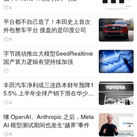
4
平台都不自己造了！本田史上首次
外包整车平台 接盘的是印度公司
9
字节跳动推出大模型SeedRealtime
国产算力逻辑有望持续加强
丰田汽车净利或三连跌本财年预降1
5.5% 上半年全球产销下滑在华少卖
14.3万辆
4
继 OpenAI、Anthropic 之后，Meta
AI 模型测试期间也发生“越界”事件
9