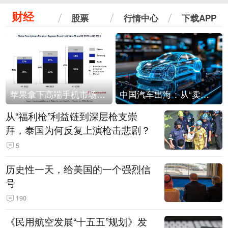
财经
股票
行情中心
下载APP
苹果拿下高端手机市场65%的份额：iPhone 17系列功不可没
中国汽车出海：从“卖出去”到“走进去”
从“福利枪”利益链到深层枪支崇
拜，泰国为何反复上演枪击悲剧？
5
历史性一天，给美国的一个强烈信
号
190
《民用航空发展“十五五”规划》发