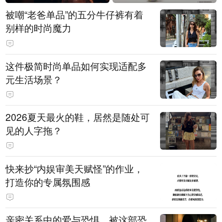
被嘲“老爸单品”的五分牛仔裤有着
别样的时尚魔力
这件极简时尚单品如何实现适配多
元生活场景？
2026夏天最火的鞋，居然是随处可
见的人字拖？
快来抄“内娱审美天赋怪”的作业，
打造你的专属氛围感
亲密关系中的爱与恐惧，被这部恐