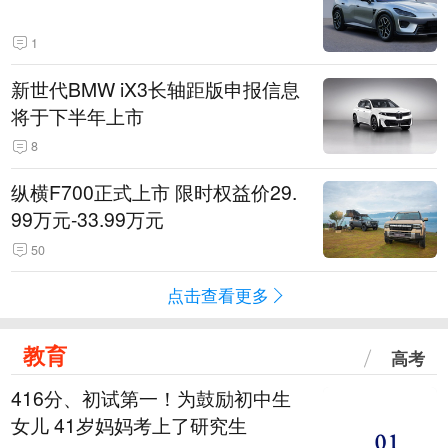
1
新世代BMW iX3长轴距版申报信息
将于下半年上市
8
纵横F700正式上市 限时权益价29.
99万元-33.99万元
50
点击查看更多
教育
高考
416分、初试第一！为鼓励初中生
女儿 41岁妈妈考上了研究生