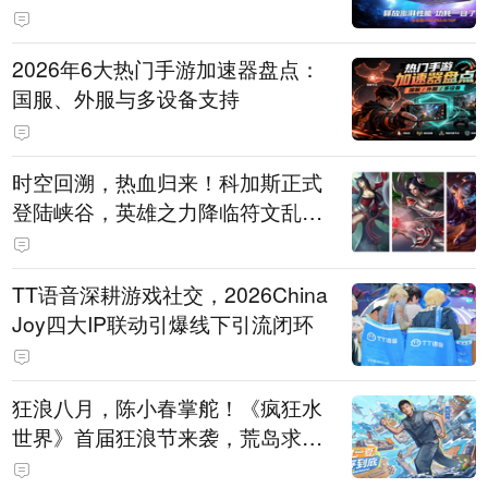
打造旗舰供电方案
2026年6大热门手游加速器盘点：
国服、外服与多设备支持
时空回溯，热血归来！科加斯正式
登陆峡谷，英雄之力降临符文乱
斗！
TT语音深耕游戏社交，2026China
Joy四大IP联动引爆线下引流闭环
狂浪八月，陈小春掌舵！《疯狂水
世界》首届狂浪节来袭，荒岛求生
直播即将开启