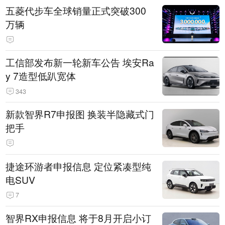
五菱代步车全球销量正式突破300
万辆
工信部发布新一轮新车公告 埃安Ra
y 7造型低趴宽体
343
新款智界R7申报图 换装半隐藏式门
把手
捷途环游者申报信息 定位紧凑型纯
电SUV
7
智界RX申报信息 将于8月开启小订