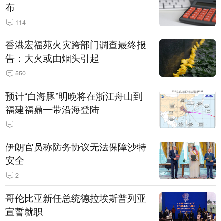
布
114
香港宏福苑火灾跨部门调查最终报
告：大火或由烟头引起
550
预计“白海豚”明晚将在浙江舟山到
福建福鼎一带沿海登陆
伊朗官员称防务协议无法保障沙特
安全
2
哥伦比亚新任总统德拉埃斯普列亚
宣誓就职