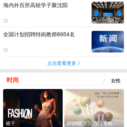
海内外百所高校学子聚沈阳
全国计划招聘特岗教师8954名
点击查看更多
时尚
女性
裙子
IPSA茵芙莎 悦己香氛凝露上市