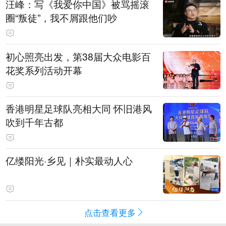
汪峰：写《我爱你中国》被骂摇滚
圈“叛徒”，我不屑跟他们吵
初心照亮出发，第38届大众电影百
花奖系列活动开幕
香港明星足球队亮相大同 怀旧港风
吹到千年古都
亿缕阳光·乡见｜朴实最动人心
点击查看更多