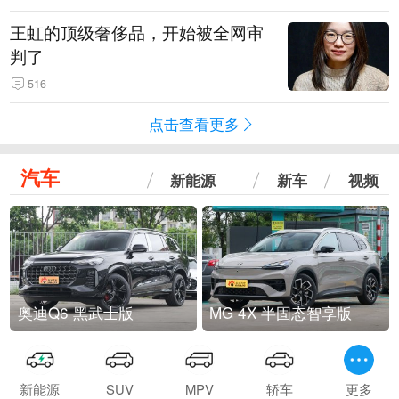
王虹的顶级奢侈品，开始被全网审
判了
516
点击查看更多
汽车
新能源
新车
视频
奥迪Q6 黑武士版
MG 4X 半固态智享版
新能源
SUV
MPV
轿车
更多