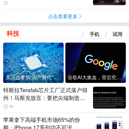
点击查看更多
科技
手机
试用
美国也要搞“国产替代”？先算清三笔账
谷歌AI大换血，背后究竟发生了什么？
特斯拉Terafab芯片工厂正式落户得
州！马斯克放言：要把尖端制造带
回美国
16
苹果拿下高端手机市场65%的份
额：iPhone 17系列功不可没