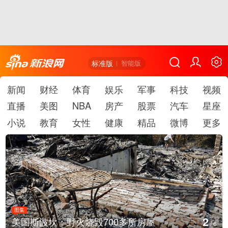
标准版
智能版
新闻
财经
体育
娱乐
军事
科技
视频
直播
美图
NBA
房产
股票
汽车
星座
小说
教育
女性
健康
精品
微博
更多
图集
2
美国斯波坎：野火烧毁700多所房屋
/
6