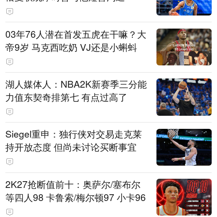
03年76人潜在首发五虎在干嘛？大
帝9岁 马克西吃奶 VJ还是小蝌蚪
湖人媒体人：NBA2K新赛季三分能
力值东契奇排第七 有点过高了
Siegel重申：独行侠对交易走克莱
持开放态度 但尚未讨论买断事宜
2K27抢断值前十：奥萨尔/塞布尔
等四人98 卡鲁索/梅尔顿97 小卡96