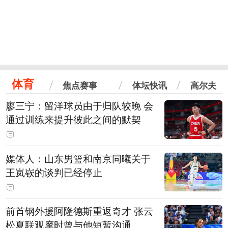
体育
焦点赛事
体坛快讯
高尔夫
廖三宁：留洋球员由于归队较晚 会
通过训练来提升彼此之间的默契
媒体人：山东男篮和南京同曦关于
王岚嵚的谈判已经停止
前首钢外援阿隆德斯重返奇才 张云
松夏联观摩时曾与他短暂沟通