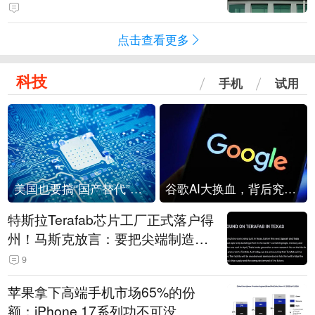
点击查看更多
科技
手机
试用
美国也要搞“国产替代”？先算清三笔账
谷歌AI大换血，背后究竟发生了什么？
特斯拉Terafab芯片工厂正式落户得
州！马斯克放言：要把尖端制造带
回美国
9
苹果拿下高端手机市场65%的份
额：iPhone 17系列功不可没