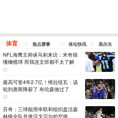
体育
焦点赛事
体坛快讯
高尔夫
NFL海鹰主帅谈马刺来访：米奇很
懂橄榄球 而我连文班都不太了解
最高可签4年2.7亿！维拉纽瓦：该
轮到唐斯降薪了 布伦森做过了
芬奇：三球能用串联和组织盘活森
林狼全队并激活戈贝尔的空接