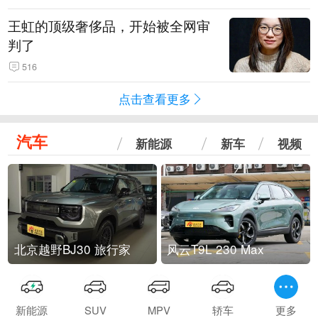
王虹的顶级奢侈品，开始被全网审
判了
516
点击查看更多
汽车
新能源
新车
视频
北京越野BJ30 旅行家
风云T9L 230 Max
新能源
SUV
MPV
轿车
更多