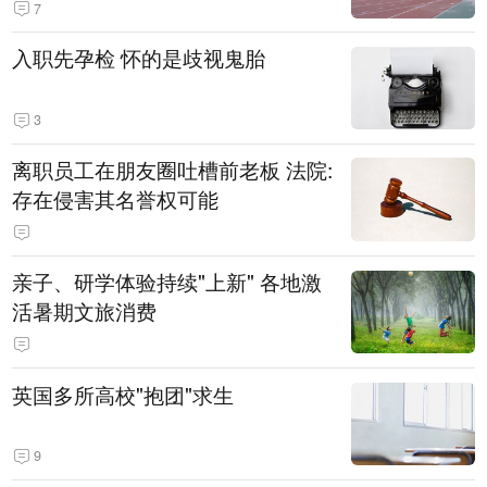
7
入职先孕检 怀的是歧视鬼胎
3
离职员工在朋友圈吐槽前老板 法院:
存在侵害其名誉权可能
亲子、研学体验持续"上新" 各地激
活暑期文旅消费
英国多所高校"抱团"求生
9