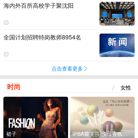
海内外百所高校学子聚沈阳
全国计划招聘特岗教师8954名
点击查看更多
时尚
女性
裙子
IPSA茵芙莎 悦己香氛凝露上市