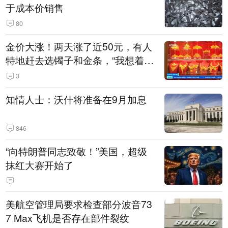
于成本价销售
80
金价大涨！两天涨了近50元，有人
特地赶去选镯子和金条，“我想着买
起来可以保值，小批量进一些货”
3
知情人士：沃什将准备在9月加息
846
“向特朗普同志致敬！”美国，超级
抹红大赛开始了
美航空管理局要求检查部分波音73
7 Max飞机是否存在部件裂纹