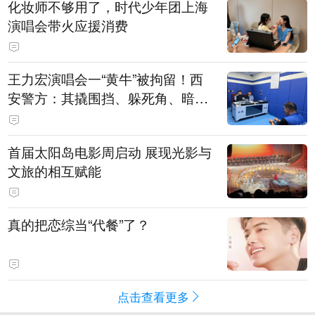
化妆师不够用了，时代少年团上海
演唱会带火应援消费
王力宏演唱会一“黄牛”被拘留！西
安警方：其撬围挡、躲死角、暗地
带10人入场
首届太阳岛电影周启动 展现光影与
文旅的相互赋能
真的把恋综当“代餐”了？
点击查看更多