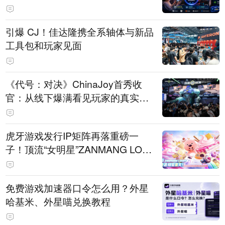
引爆 CJ！佳达隆携全系轴体与新品
工具包和玩家见面
《代号：对决》ChinaJoy首秀收
官：从线下爆满看见玩家的真实期
待
虎牙游戏发行IP矩阵再落重磅一
子！顶流“女明星”ZANMANG LOO
PY 正版3D消除手游《消消奇遇》
惊喜曝光
免费游戏加速器口令怎么用？外星
哈基米、外星喵兑换教程