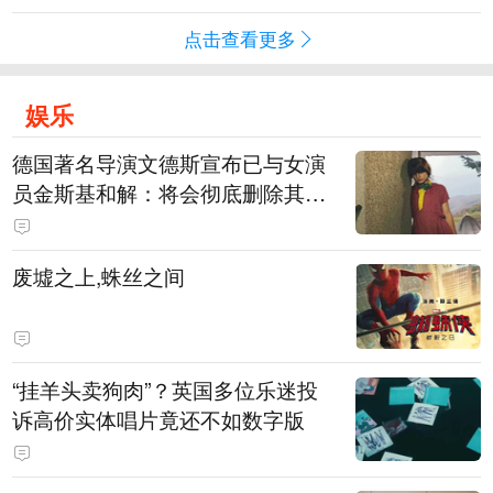
点击查看更多
娱乐
德国著名导演文德斯宣布已与女演
员金斯基和解：将会彻底删除其上
身裸露的画面
废墟之上,蛛丝之间
“挂羊头卖狗肉”？英国多位乐迷投
诉高价实体唱片竟还不如数字版