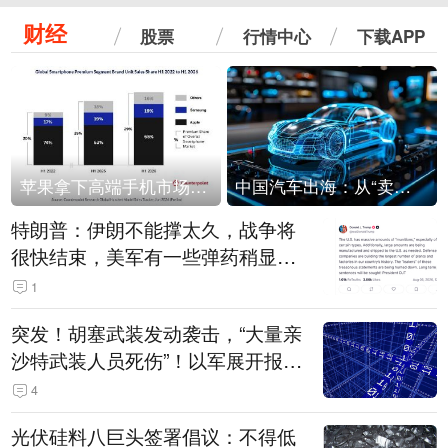
财经
股票
行情中心
下载APP
苹果拿下高端手机市场65%的份额：iPhone 17系列功不可没
中国汽车出海：从“卖出去”到“走进去”
特朗普：伊朗不能撑太久，战争将
很快结束，美军有一些弹药稍显紧
张！伊朗公布拟议的海峡管理文本
1
突发！胡塞武装发动袭击，“大量亲
沙特武装人员死伤”！以军展开报复
性空袭
4
光伏硅料八巨头签署倡议：不得低