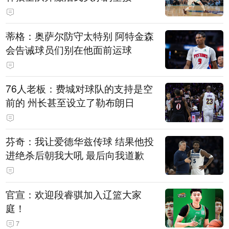
蒂格：奥萨尔防守太特别 阿特金森
会告诫球员们别在他面前运球
76人老板：费城对球队的支持是空
前的 州长甚至设立了勒布朗日
芬奇：我让爱德华兹传球 结果他投
进绝杀后朝我大吼 最后向我道歉
官宣：欢迎段睿骐加入辽篮大家
庭！
7