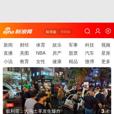
标准版
智能版
新闻
财经
体育
娱乐
军事
科技
视频
直播
美图
NBA
房产
股票
汽车
星座
小说
教育
女性
健康
精品
微博
更多
图集
3
叙利亚：大马士革发生爆炸
/
6