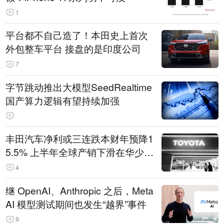
1
平台都不自己造了！本田史上首次
外包整车平台 接盘的是印度公司
7
字节跳动推出大模型SeedRealtime
国产算力逻辑有望持续加强
丰田汽车净利或三连跌本财年预降1
5.5% 上半年全球产销下滑在华少卖
14.3万辆
4
继 OpenAI、Anthropic 之后，Meta
AI 模型测试期间也发生“越界”事件
9