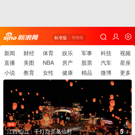
标准版
智能版
新闻
财经
体育
娱乐
军事
科技
视频
直播
美图
NBA
房产
股票
汽车
星座
小说
教育
女性
健康
精品
微博
更多
图集
5
江西铅山：千灯点亮葛仙村
/
6