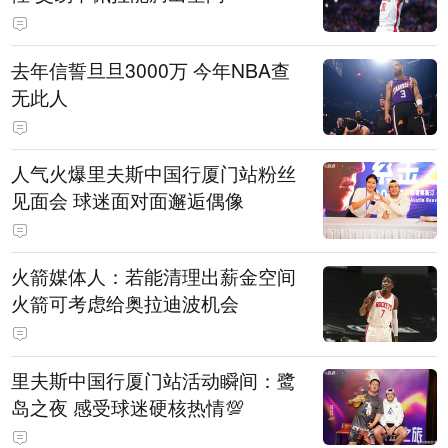
去年信誓旦旦3000万 今年NBA查
无此人
人气火爆里夫斯中国行厦门站粉丝
见面会 球迷面对面邂逅偶像
火箭媒体人：若能清理出薪金空间
火箭可考虑给奥拉迪波机会
里夫斯中国行厦门站活动瞬间：鹭
岛之夜 感受球迷硬核热情💯