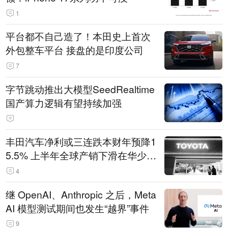
1
平台都不自己造了！本田史上首次
外包整车平台 接盘的是印度公司
7
字节跳动推出大模型SeedRealtime
国产算力逻辑有望持续加强
丰田汽车净利或三连跌本财年预降1
5.5% 上半年全球产销下滑在华少卖
14.3万辆
4
继 OpenAI、Anthropic 之后，Meta
AI 模型测试期间也发生“越界”事件
9