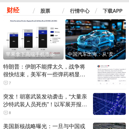
财经
股票
行情中心
下载APP
苹果拿下高端手机市场65%的份额：iPhone 17系列功不可没
中国汽车出海：从“卖出去”到“走进去”
特朗普：伊朗不能撑太久，战争将
很快结束，美军有一些弹药稍显紧
张！伊朗公布拟议的海峡管理文本
7
突发！胡塞武装发动袭击，“大量亲
沙特武装人员死伤”！以军展开报复
性空袭
8
美国新核战略曝光：一旦与中国或