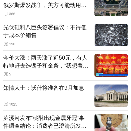
俄罗斯爆发战争，美方可能动用战
术核武器
368
光伏硅料八巨头签署倡议：不得低
于成本价销售
190
金价大涨！两天涨了近50元，有人
特地赶去选镯子和金条，“我想着买
起来可以保值，小批量进一些货”
5
知情人士：沃什将准备在9月加息
1025
泸溪河发布“桃酥出现金属牙冠”事
件调查结论：消费者已澄清所发视