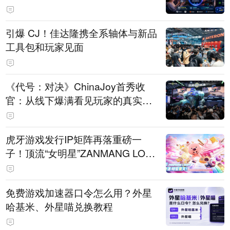
引爆 CJ！佳达隆携全系轴体与新品
工具包和玩家见面
《代号：对决》ChinaJoy首秀收
官：从线下爆满看见玩家的真实期
待
虎牙游戏发行IP矩阵再落重磅一
子！顶流“女明星”ZANMANG LOO
PY 正版3D消除手游《消消奇遇》
惊喜曝光
免费游戏加速器口令怎么用？外星
哈基米、外星喵兑换教程