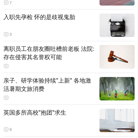
7
入职先孕检 怀的是歧视鬼胎
3
离职员工在朋友圈吐槽前老板 法院:
存在侵害其名誉权可能
亲子、研学体验持续"上新" 各地激
活暑期文旅消费
英国多所高校"抱团"求生
9