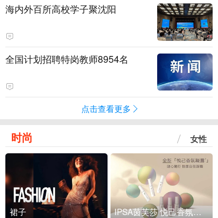
海内外百所高校学子聚沈阳
全国计划招聘特岗教师8954名
点击查看更多
时尚
女性
裙子
IPSA茵芙莎 悦己香氛凝露上市