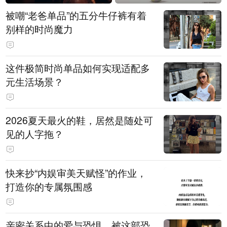
被嘲“老爸单品”的五分牛仔裤有着
别样的时尚魔力
这件极简时尚单品如何实现适配多
元生活场景？
2026夏天最火的鞋，居然是随处可
见的人字拖？
快来抄“内娱审美天赋怪”的作业，
打造你的专属氛围感
亲密关系中的爱与恐惧，被这部恐