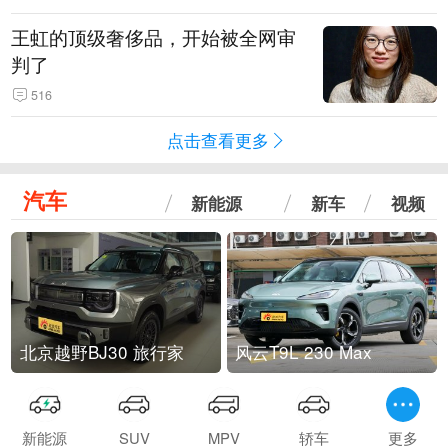
王虹的顶级奢侈品，开始被全网审
判了
516
点击查看更多
汽车
新能源
新车
视频
北京越野BJ30 旅行家
风云T9L 230 Max
新能源
SUV
MPV
轿车
更多