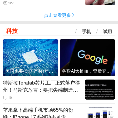
频情况不属实
127
点击查看更多
科技
手机
试用
美国也要搞“国产替代”？先算清三笔账
谷歌AI大换血，背后究竟发生了什么？
特斯拉Terafab芯片工厂正式落户得
州！马斯克放言：要把尖端制造带
回美国
10
苹果拿下高端手机市场65%的份
额：iPhone 17系列功不可没