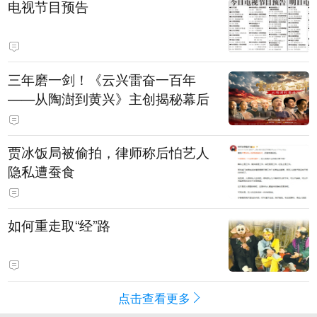
电视节目预告
三年磨一剑！《云兴雷奋一百年
——从陶澍到黄兴》主创揭秘幕后
贾冰饭局被偷拍，律师称后怕艺人
隐私遭蚕食
如何重走取“经”路
点击查看更多