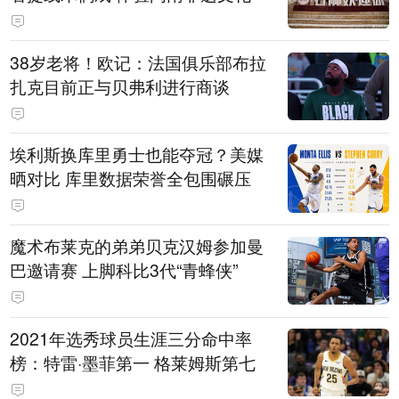
38岁老将！欧记：法国俱乐部布拉
扎克目前正与贝弗利进行商谈
埃利斯换库里勇士也能夺冠？美媒
晒对比 库里数据荣誉全包围碾压
魔术布莱克的弟弟贝克汉姆参加曼
巴邀请赛 上脚科比3代“青蜂侠”
2021年选秀球员生涯三分命中率
榜：特雷·墨菲第一 格莱姆斯第七