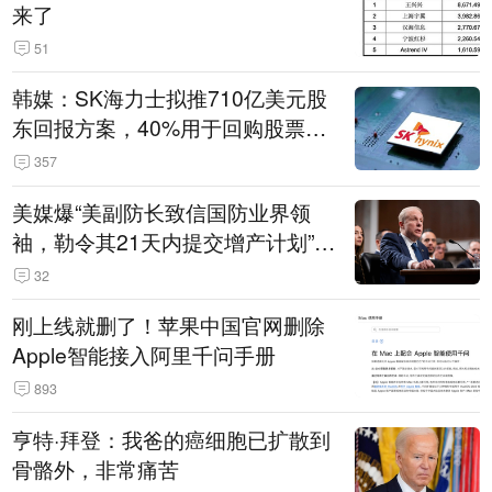
来了
51
韩媒：SK海力士拟推710亿美元股
东回报方案，40%用于回购股票，
相当于美股发行规模
357
美媒爆“美副防长致信国防业界领
袖，勒令其21天内提交增产计划”，
五角大楼回应
32
刚上线就删了！苹果中国官网删除
Apple智能接入阿里千问手册
893
亨特·拜登：我爸的癌细胞已扩散到
骨骼外，非常痛苦