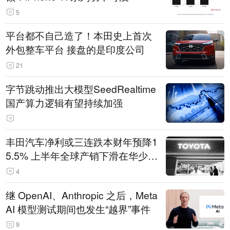
5
平台都不自己造了！本田史上首次
外包整车平台 接盘的是印度公司
21
字节跳动推出大模型SeedRealtime
国产算力逻辑有望持续加强
丰田汽车净利或三连跌本财年预降1
5.5% 上半年全球产销下滑在华少卖
14.3万辆
4
继 OpenAI、Anthropic 之后，Meta
AI 模型测试期间也发生“越界”事件
9