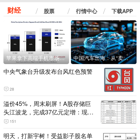
财经
股票
行情中心
下载APP
苹果拿下高端手机市场65%的份额：iPhone 17系列功不可没
中国汽车出海：从“卖出去”到“走进去”
中央气象台升级发布台风红色预警
28
溢价45%，周末刷屏！A股存储巨
头江波龙，完成37亿元定增：现价
386.6元，定增价560元
151
明天，打新宇树！受益影子股名单