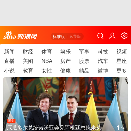
标准版
智能版
新闻
财经
体育
娱乐
军事
科技
视频
直播
美图
NBA
房产
股票
汽车
星座
小说
教育
女性
健康
精品
微博
更多
图集
1
厄瓜多尔总统诺沃亚会见阿根廷总统米莱
/
6