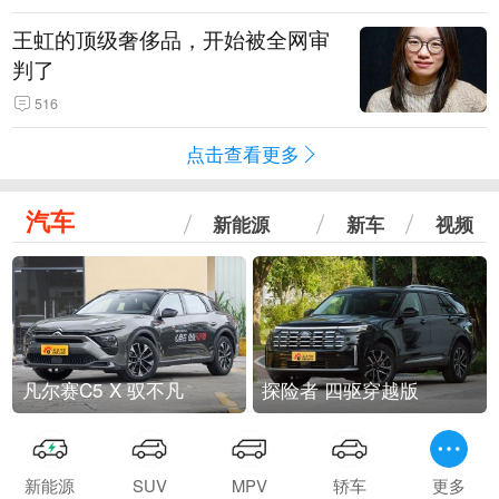
王虹的顶级奢侈品，开始被全网审
判了
516
点击查看更多
汽车
新能源
新车
视频
凡尔赛C5 X 驭不凡
探险者 四驱穿越版
新能源
SUV
MPV
轿车
更多