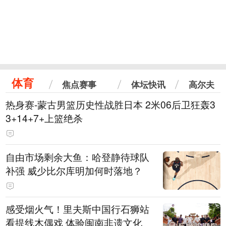
体育
焦点赛事
体坛快讯
高尔夫
热身赛-蒙古男篮历史性战胜日本 2米06后卫狂轰3
3+14+7+上篮绝杀
自由市场剩余大鱼：哈登静待球队
补强 威少比尔库明加何时落地？
感受烟火气！里夫斯中国行石狮站
看提线木偶戏 体验闽南非遗文化