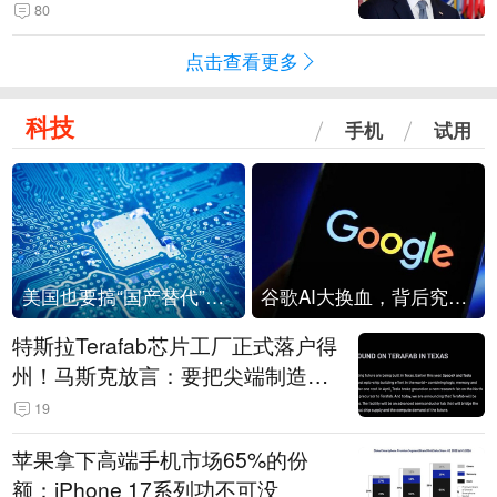
80
点击查看更多
科技
手机
试用
美国也要搞“国产替代”？先算清三笔账
谷歌AI大换血，背后究竟发生了什么？
特斯拉Terafab芯片工厂正式落户得
州！马斯克放言：要把尖端制造带
回美国
19
苹果拿下高端手机市场65%的份
额：iPhone 17系列功不可没