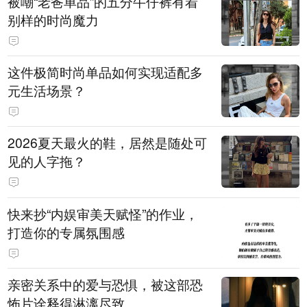
被嘲“老爸单品”的五分牛仔裤有着
别样的时尚魔力
这件极简时尚单品如何实现适配多
元生活场景？
2026夏天最火的鞋，居然是随处可
见的人字拖？
快来抄“内娱审美天赋怪”的作业，
打造你的专属氛围感
亲密关系中的爱与恐惧，被这部恐
怖片诠释得淋漓尽致