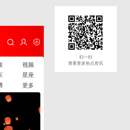
扫一扫
扫一扫
查看更多热点资讯
查看更多热点资讯
技
视频
车
星座
博
更多