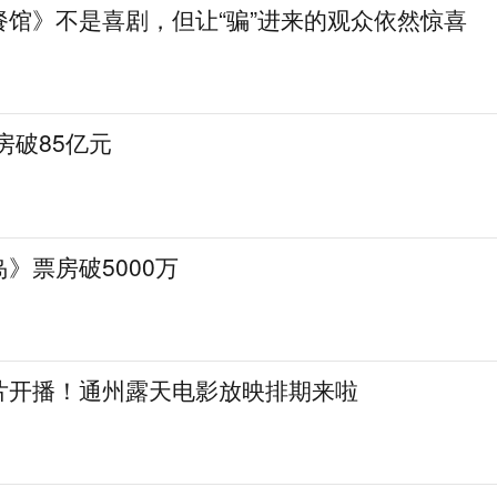
餐馆》不是喜剧，但让“骗”进来的观众依然惊喜
房破85亿元
》票房破5000万
片开播！通州露天电影放映排期来啦