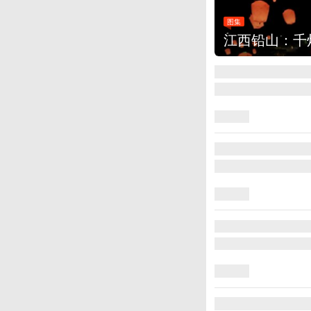
图集
江西铅山：千