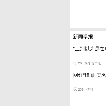
“土到以为是在
20
娱乐资本论
网红“峰哥”实
238
信网