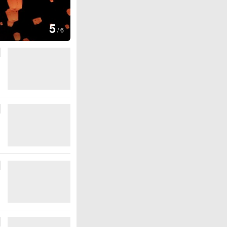
图集
5
上海：七彩稻田画迎最佳观赏期
/
6