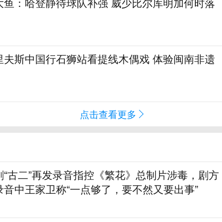
大鱼：哈登静待球队补强 威少比尔库明加何时落
里夫斯中国行石狮站看提线木偶戏 体验闽南非遗
点击查看更多
剧“古二”再发录音指控《繁花》总制片涉毒，剧方
录音中王家卫称“一点够了，要不然又要出事”