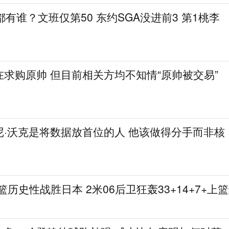
都有谁？文班仅第50 东约SGA没进前3 第1桃李
求购原帅 但目前相关方均不知情“原帅被交易”
尼·沃克是将数据放首位的人 他该做得分手而非核
篮历史性战胜日本 2米06后卫狂轰33+14+7+上