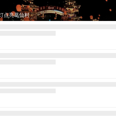
灯点亮葛仙村