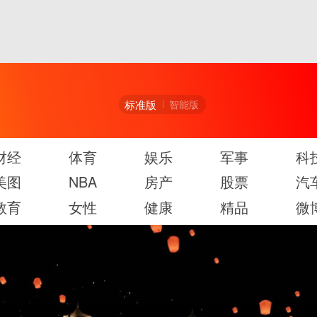
标准版
智能版
财经
体育
娱乐
军事
科
美图
NBA
房产
股票
汽
教育
女性
健康
精品
微