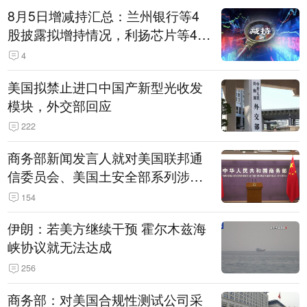
8月5日增减持汇总：兰州银行等4
股披露拟增持情况，利扬芯片等4股
拟减持（表）
4
美国拟禁止进口中国产新型光收发
模块，外交部回应
222
商务部新闻发言人就对美国联邦通
信委员会、美国土安全部系列涉华
消极措施实施反制答记者问
154
伊朗：若美方继续干预 霍尔木兹海
峡协议就无法达成
256
商务部：对美国合规性测试公司采