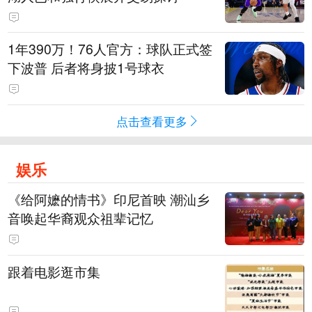
1年390万！76人官方：球队正式签
下波普 后者将身披1号球衣
点击查看更多
娱乐
《给阿嬷的情书》印尼首映 潮汕乡
音唤起华裔观众祖辈记忆
跟着电影逛市集