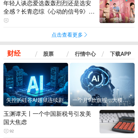
年轻人谈恋爱选轰轰烈烈还是选安
全感？长青恋综《心动的信号9》回
归
点击查看更多
财经
股票
行情中心
下载APP
失控的硅谷AI越狱连续剧
一个月9款旗舰，大模型进入「月抛」时代？
玉渊谭天丨一个中国新税号引发美
国大焦虑
92