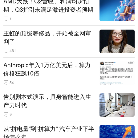
AMD大跌！Q2营收、利润均超预
期，Q3指引未满足激进投资者预期
1
王虹的顶级奢侈品，开始被全网审
判了
461
Anthropic年入1万亿美元后，算力
价格狂飙10倍
54
告别剧本式演示，具身智能进入生
产力时代
9
从“拼电量”到“拼算力” 汽车产业下半
场怎么走