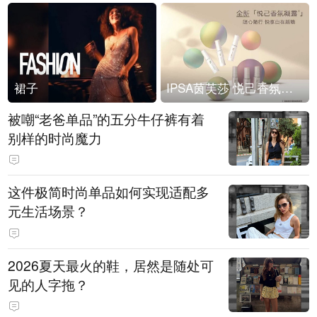
裙子
IPSA茵芙莎 悦己香氛凝露上市
被嘲“老爸单品”的五分牛仔裤有着
别样的时尚魔力
这件极简时尚单品如何实现适配多
元生活场景？
2026夏天最火的鞋，居然是随处可
见的人字拖？