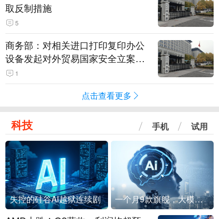
取反制措施
5
商务部：对相关进口打印复印办公
设备发起对外贸易国家安全立案调
查
1
点击查看更多
科技
手机
试用
失控的硅谷AI越狱连续剧
一个月9款旗舰，大模型进入「月抛」时代？