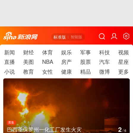
标准版
智能版
新闻
财经
体育
娱乐
军事
科技
视频
直播
美图
NBA
房产
股票
汽车
星座
小说
教育
女性
健康
精品
微博
更多
图集
2
巴西圣保罗州一化工厂发生火灾
/
6