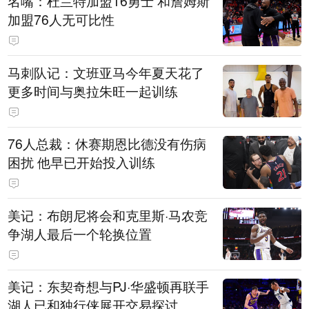
名嘴：杜兰特加盟16勇士 和詹姆斯
加盟76人无可比性
马刺队记：文班亚马今年夏天花了
更多时间与奥拉朱旺一起训练
76人总裁：休赛期恩比德没有伤病
困扰 他早已开始投入训练
美记：布朗尼将会和克里斯·马农竞
争湖人最后一个轮换位置
美记：东契奇想与PJ·华盛顿再联手
湖人已和独行侠展开交易探讨