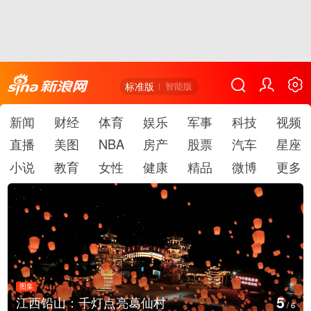
标准版
智能版
新闻
财经
体育
娱乐
军事
科技
视频
直播
美图
NBA
房产
股票
汽车
星座
小说
教育
女性
健康
精品
微博
更多
图集
6
葛仙村
上海：七彩稻田画迎最佳
/
6