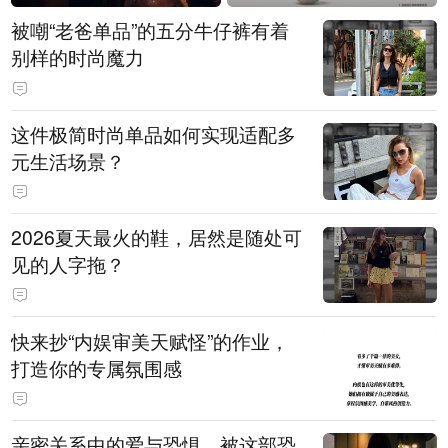
被嘲“老爸单品”的五分牛仔裤有着
别样的时尚魔力
这件极简时尚单品如何实现适配多
元生活场景？
2026夏天最火的鞋，居然是随处可
见的人字拖？
快来抄“内娱审美天赋怪”的作业，
打造你的专属氛围感
亲密关系中的爱与恐惧，被这部恐