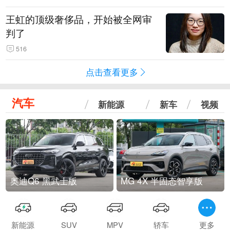
王虹的顶级奢侈品，开始被全网审
判了
516
点击查看更多
汽车
新能源
新车
视频
奥迪Q6 黑武士版
MG 4X 半固态智享版
新能源
SUV
MPV
轿车
更多