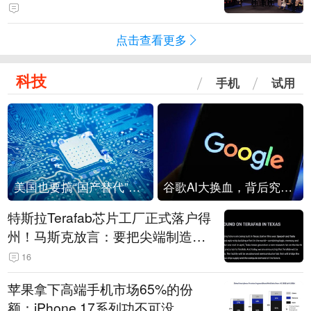
点击查看更多
科技
手机
试用
美国也要搞“国产替代”？先算清三笔账
谷歌AI大换血，背后究竟发生了什么？
特斯拉Terafab芯片工厂正式落户得
州！马斯克放言：要把尖端制造带
回美国
16
苹果拿下高端手机市场65%的份
额：iPhone 17系列功不可没