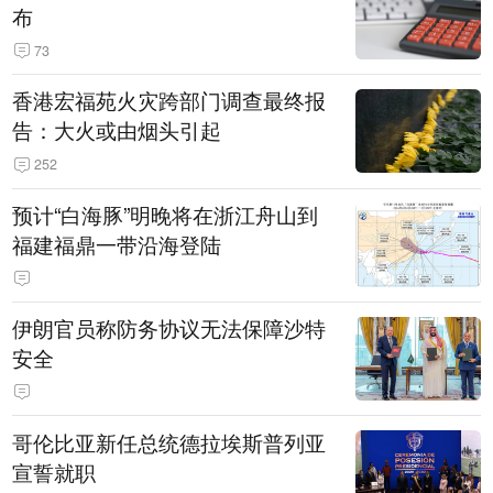
布
73
香港宏福苑火灾跨部门调查最终报
告：大火或由烟头引起
252
预计“白海豚”明晚将在浙江舟山到
福建福鼎一带沿海登陆
伊朗官员称防务协议无法保障沙特
安全
哥伦比亚新任总统德拉埃斯普列亚
宣誓就职