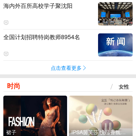
海内外百所高校学子聚沈阳
全国计划招聘特岗教师8954名
点击查看更多
时尚
女性
裙子
IPSA茵芙莎 悦己香氛凝露上市