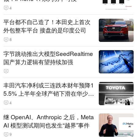
4
平台都不自己造了！本田史上首次
外包整车平台 接盘的是印度公司
8
字节跳动推出大模型SeedRealtime
国产算力逻辑有望持续加强
丰田汽车净利或三连跌本财年预降1
5.5% 上半年全球产销下滑在华少卖
14.3万辆
4
继 OpenAI、Anthropic 之后，Meta
AI 模型测试期间也发生“越界”事件
9