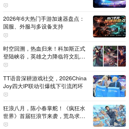
打造旗舰供电方案
2026年6大热门手游加速器盘点：
国服、外服与多设备支持
时空回溯，热血归来！科加斯正式
登陆峡谷，英雄之力降临符文乱
斗！
TT语音深耕游戏社交，2026China
Joy四大IP联动引爆线下引流闭环
狂浪八月，陈小春掌舵！《疯狂水
世界》首届狂浪节来袭，荒岛求生
直播即将开启