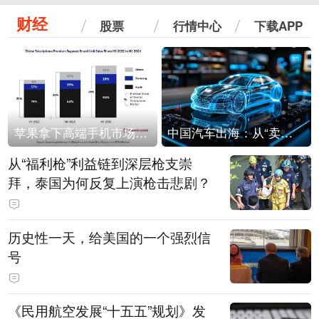
财经
股票
行情中心
下载APP
苹果拿下高端手机市场65%的份额：iPhone 17系列功不可没
中国汽车出海：从“卖出去”到“走进去”
从“福利枪”利益链到深层枪支崇
拜，泰国为何反复上演枪击悲剧？
历史性一天，给美国的一个强烈信
号
《民用航空发展“十五五”规划》发