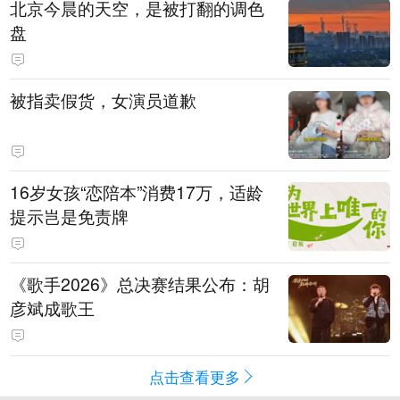
北京今晨的天空，是被打翻的调色
盘
被指卖假货，女演员道歉
16岁女孩“恋陪本”消费17万，适龄
提示岂是免责牌
《歌手2026》总决赛结果公布：胡
彦斌成歌王
点击查看更多