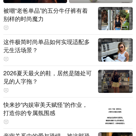
被嘲“老爸单品”的五分牛仔裤有着
别样的时尚魔力
这件极简时尚单品如何实现适配多
元生活场景？
2026夏天最火的鞋，居然是随处可
见的人字拖？
快来抄“内娱审美天赋怪”的作业，
打造你的专属氛围感
亲密关系中的爱与恐惧，被这部恐