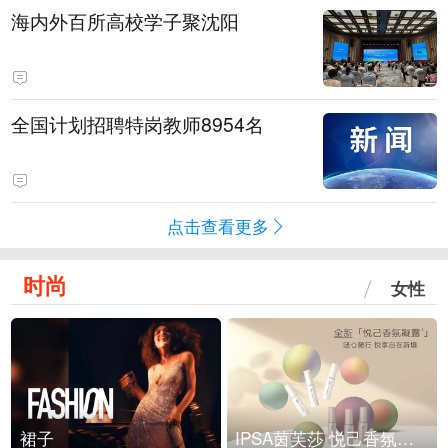
海内外百所高校学子聚沈阳
全国计划招聘特岗教师8954名
点击查看更多
时尚
女性
裙子
IPSA茵芙莎 悦己香氛凝露上市