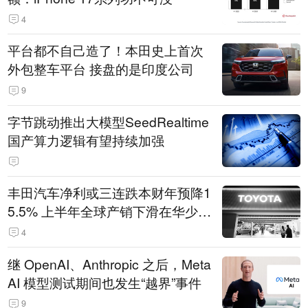
4
平台都不自己造了！本田史上首次
外包整车平台 接盘的是印度公司
9
字节跳动推出大模型SeedRealtime
国产算力逻辑有望持续加强
丰田汽车净利或三连跌本财年预降1
5.5% 上半年全球产销下滑在华少卖
14.3万辆
4
继 OpenAI、Anthropic 之后，Meta
AI 模型测试期间也发生“越界”事件
9