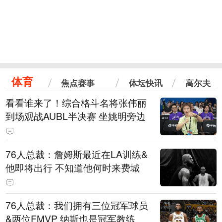
体育
焦点赛事
体坛快讯
高尔夫
看看谁来了！综合格斗名将张伟丽
到场观战AUBL半决赛 坐姚明旁边
76人总裁：詹姆斯最近在LA训练&
他即将出行 不知道他何时来费城
76人总裁：我们拥有三位冠军球员
&两位FMVP 纳斯也是冠军教练