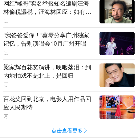
网红“峰哥”实名举报知名编剧汪海
林偷税漏税，汪海林回应：如有违
法行为，相关机构自会进行评判和
处理，清者自清，无需一一回应
“我爸爸爱你！”蔡琴分享广州独家
记忆，告别演唱会10月广州开唱
梁家辉百花奖演讲，哽咽落泪：到
内地拍戏不是北上，是回归
百花奖回到北京，电影人用作品回
应人民期待
点击查看更多