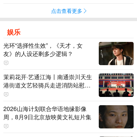
点击查看更多
娱乐
光环“选择性生效”，《天才，女
友》的人设还剩多少逻辑？
茉莉花开·艺通江海丨南通崇川天生
港街道文艺轻骑兵走进消防站慰问
火焰蓝
2026山海计划联合华语地缘影像
周，8月9日北京放映黄文礼短片集