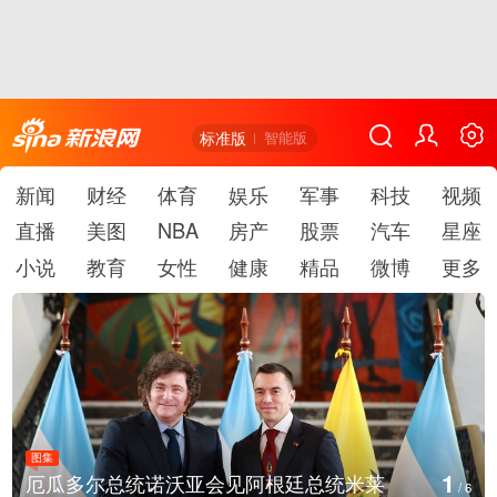
标准版
智能版
新闻
财经
体育
娱乐
军事
科技
视频
直播
美图
NBA
房产
股票
汽车
星座
小说
教育
女性
健康
精品
微博
更多
图集
1
厄瓜多尔总统诺沃亚会见阿根廷总统米莱
/
6