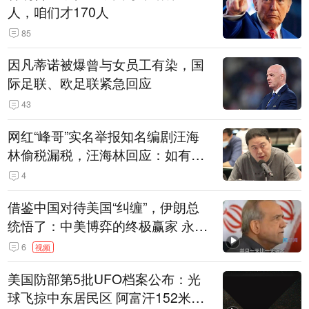
人，咱们才170人
85
因凡蒂诺被爆曾与女员工有染，国
际足联、欧足联紧急回应
43
网红“峰哥”实名举报知名编剧汪海
林偷税漏税，汪海林回应：如有违
法行为，相关机构自会进行评判和
4
处理
借鉴中国对待美国“纠缠”，伊朗总
统悟了：中美博弈的终极赢家 永远
是埋头发展的那一国 伊朗要学中
6
视频
国“做好自己的事”
美国防部第5批UFO档案公布：光
球飞掠中东居民区 阿富汗152米三