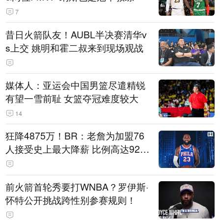
7
昔日火箭队友！AUBL半决赛清华v
s上交 姚明和霍二叔来到现场观战
媒体人：亚运会中国男篮尽遣精锐
有望一雪前耻 女篮夺冠难度较大
14
狂降4875万！BR：老詹为加盟76
人接受史上最大降薪 比例高达92.
6%
前火箭首轮秀要打WNBA？罗伊斯·
怀特公开挑战跨性别参赛规则！