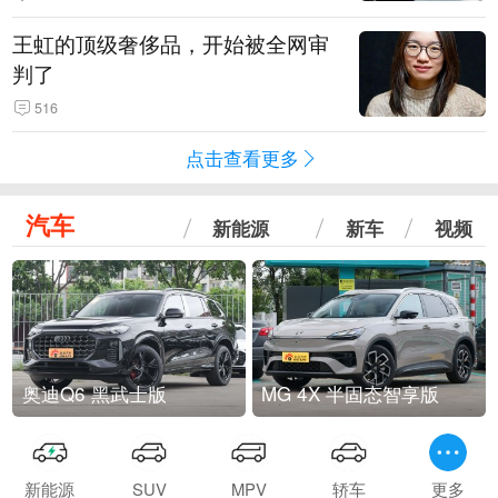
王虹的顶级奢侈品，开始被全网审
判了
516
点击查看更多
汽车
新能源
新车
视频
奥迪Q6 黑武士版
MG 4X 半固态智享版
新能源
SUV
MPV
轿车
更多