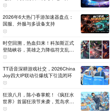
打造旗舰供电方案
2026年6大热门手游加速器盘点：
国服、外服与多设备支持
时空回溯，热血归来！科加斯正式
登陆峡谷，英雄之力降临符文乱
斗！
TT语音深耕游戏社交，2026China
Joy四大IP联动引爆线下引流闭环
狂浪八月，陈小春掌舵！《疯狂水
世界》首届狂浪节来袭，荒岛求生
直播即将开启