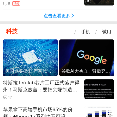
角形遮蔽星光
5
视频
点击查看更多
科技
手机
试用
美国也要搞“国产替代”？先算清三笔账
谷歌AI大换血，背后究竟发生了什么？
特斯拉Terafab芯片工厂正式落户得
州！马斯克放言：要把尖端制造带
回美国
17
苹果拿下高端手机市场65%的份
额：iPhone 17系列功不可没