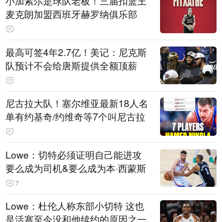
小加索尔是球队老板！三届扣篮王
麦克朗加盟西班牙赫罗纳俱乐部
最高可签4年2.7亿！美记：尼克斯
队预计不会给唐斯提供全额顶薪
尼古拉大队！塞尔维亚最新18人名
单有约基奇/约维奇等7个叫尼古拉
Lowe：切特必须证明自己能进攻
要么成为司机&要么成为本·西蒙斯
7
Lowe：杜伦人称东部小切特 这也
是活塞至今没和他续约的原因之一