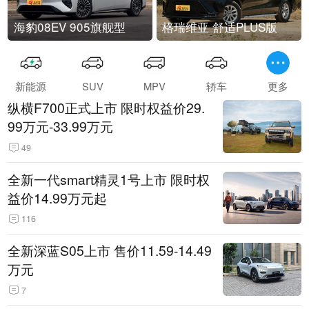
海豹08EV 905旗舰型
格瑞维亚 舒适PLUS版
新能源
SUV
MPV
轿车
更多
纵横F700正式上市 限时权益价29.
99万元-33.99万元
49
全新一代smart精灵1号上市 限时权
益价14.99万元起
116
全新深蓝S05上市 售价11.59-14.49
万元
7