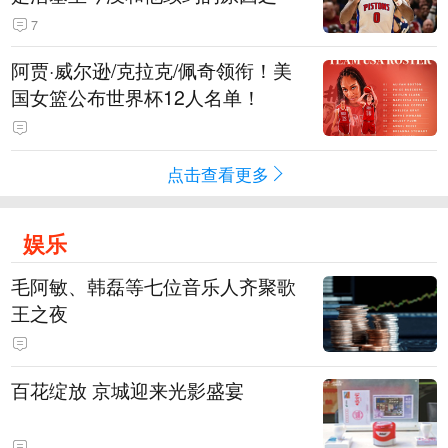
7
阿贾·威尔逊/克拉克/佩奇领衔！美
国女篮公布世界杯12人名单！
点击查看更多
娱乐
毛阿敏、韩磊等七位音乐人齐聚歌
王之夜
百花绽放 京城迎来光影盛宴