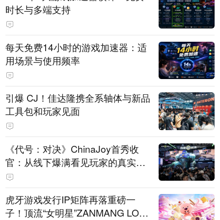
时长与多端支持
每天免费14小时的游戏加速器：适
用场景与使用频率
引爆 CJ！佳达隆携全系轴体与新品
工具包和玩家见面
《代号：对决》ChinaJoy首秀收
官：从线下爆满看见玩家的真实期
待
虎牙游戏发行IP矩阵再落重磅一
子！顶流“女明星”ZANMANG LOO