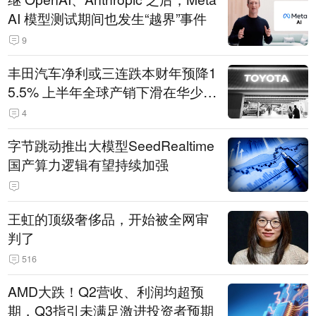
AI 模型测试期间也发生“越界”事件
9
丰田汽车净利或三连跌本财年预降1
5.5% 上半年全球产销下滑在华少卖
14.3万辆
4
字节跳动推出大模型SeedRealtime
国产算力逻辑有望持续加强
王虹的顶级奢侈品，开始被全网审
判了
516
AMD大跌！Q2营收、利润均超预
期，Q3指引未满足激进投资者预期