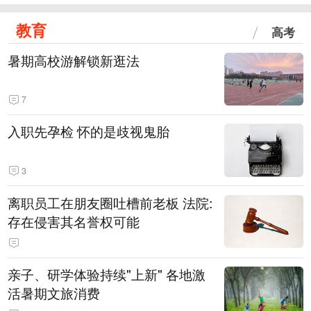
教育
高考
暑期高校游解锁新逛法
7
入职先孕检 怀的是歧视鬼胎
3
离职员工在朋友圈吐槽前老板 法院:
存在侵害其名誉权可能
亲子、研学体验持续"上新" 各地激
活暑期文旅消费