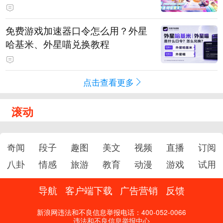
PY 正版3D消除手游《消消奇遇》
惊喜曝光
免费游戏加速器口令怎么用？外星
哈基米、外星喵兑换教程
点击查看更多
滚动
奇闻
段子
趣图
美文
视频
直播
订阅
八卦
情感
旅游
教育
动漫
游戏
试用
导航
客户端下载
广告营销
反馈
新浪网违法和不良信息举报电话：400-052-0066
违法和不良信息举报中心