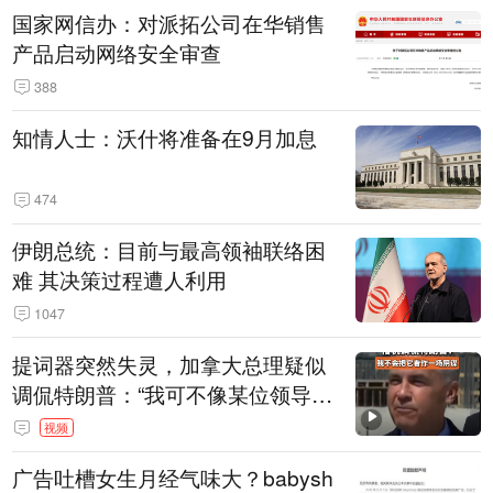
国家网信办：对派拓公司在华销售
产品启动网络安全审查
388
知情人士：沃什将准备在9月加息
474
伊朗总统：目前与最高领袖联络困
难 其决策过程遭人利用
1047
提词器突然失灵，加拿大总理疑似
调侃特朗普：“我可不像某位领导
人，把这当成一场阴谋”，全场哄笑
视频
广告吐槽女生月经气味大？babysh