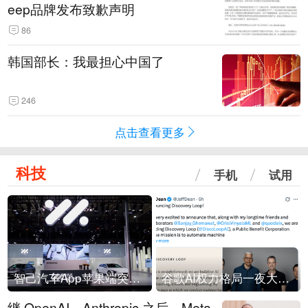
eep品牌发布致歉声明
86
韩国部长：我最担心中国了
246
点击查看更多
科技
手机
试用
智己汽车App苹果端突然“下架”
谷歌AI权力格局一夜大洗牌
继 OpenAI、Anthropic 之后，Meta