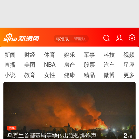
标准版
智能版
新闻
财经
体育
娱乐
军事
科技
视频
直播
美图
NBA
房产
股票
汽车
星座
小说
教育
女性
健康
精品
微博
更多
图集
2
乌克兰首都基辅等地传出强烈爆炸声
/
6