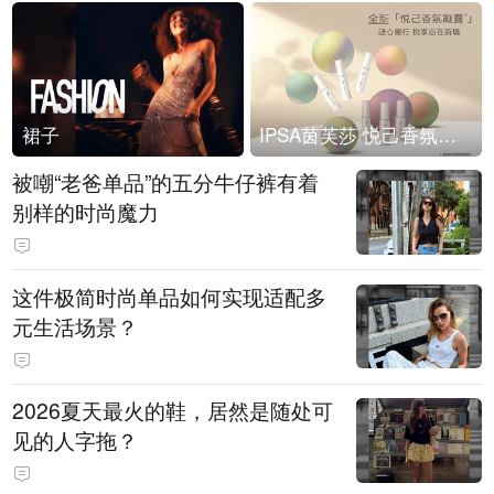
裙子
IPSA茵芙莎 悦己香氛凝露上市
被嘲“老爸单品”的五分牛仔裤有着
别样的时尚魔力
这件极简时尚单品如何实现适配多
元生活场景？
2026夏天最火的鞋，居然是随处可
见的人字拖？