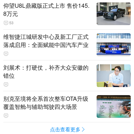
仰望U8L鼎藏版正式上市 售价145.
8万元
53
维智捷江城研发中心及新工厂正式
落成启用：全面赋能中国汽车产业
刘展术：打硬仗，补齐大众安徽的
错位
别克至境将全系首次整车OTA升级
覆盖智舱与辅助驾驶四大场景
点击查看更多