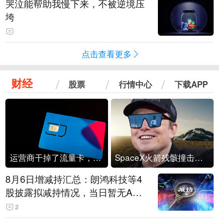
哭泣能帮助我慢下来，不被逆境压
垮
点击查看更多
财经
股票
行情中心
下载APP
运营商干掉了流量卡，他们真的玩不起了
SpaceX火箭残骸撞击月球
8月6日增减持汇总：朗鸿科技等4
股披露拟减持情况，当日暂无A股
公司披露拟增持情况（表）
2