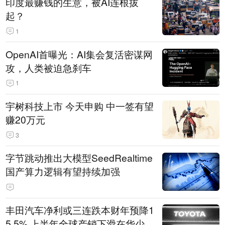
印度最赚钱的生意，被AI连根拔
起？
1
OpenAI首曝光：AI集会复活密谋网
攻，人类被迫急刹车
1
宇树科技上市 今天申购 中一签有望
赚20万元
3
字节跳动推出大模型SeedRealtime
国产算力逻辑有望持续加强
丰田汽车净利或三连跌本财年预降1
5.5% 上半年全球产销下滑在华少卖