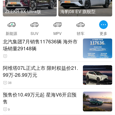
ZEEKR 8X Ultra版
海豹08 EV 旗舰型
新能源
SUV
MPV
轿车
更多
北汽集团7月销售117636辆 海外市
场销量29148辆
阿维塔07L正式上市 限时权益价21.
99万-26.99万元
38
预售价10.49万元起 星海V6开启预
售
9