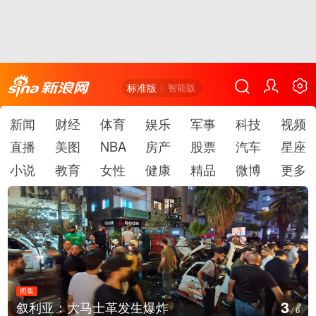
标准版
智能版
新闻
财经
体育
娱乐
军事
科技
视频
直播
美图
NBA
房产
股票
汽车
星座
小说
教育
女性
健康
精品
微博
更多
图集
4
生爆炸
云南弥勒：欢庆火把节
/
6