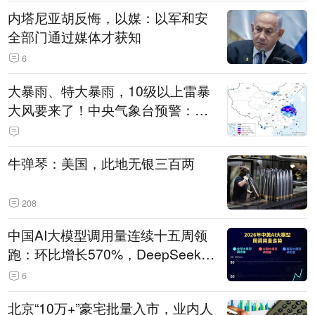
内塔尼亚胡反悔，以媒：以军和安
全部门通过媒体才获知
6
大暴雨、特大暴雨，10级以上雷暴
大风要来了！中央气象台预警：今
天到明天，浙江、安徽有特大暴雨
牛弹琴：美国，此地无银三百两
208
中国AI大模型调用量连续十五周领
跑：环比增长570%，DeepSeek-V
4-Flash正式版登顶！MiniMax M
6
3、阶跃星辰Step 3.7 Flash跌出榜
北京“10万+”豪宅批量入市，业内人
单