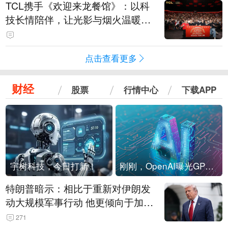
TCL携手《欢迎来龙餐馆》：以科
技长情陪伴，让光影与烟火温暖生
活
点击查看更多
财经
股票
行情中心
下载APP
宇树科技，今日打新！
刚刚，OpenAI曝光GPT-6！传10万亿参数，8月强行发布
特朗普暗示：相比于重新对伊朗发
动大规模军事行动 他更倾向于加大
经济施压
271