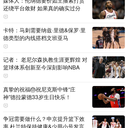
媒体人：伦纳德要价如主播索打赏
还绕平台敛财 如果真的确实过分
卡特：马刺需要纳兹·里德&保罗·里
德类型的内线搭档文班亚马
记者： 老尼尔森执教生涯更辉煌 对
篮球体系创新至今深刻影响NBA
真挚的祝福🎂祝尼克斯中锋“庄
神”德拉蒙德33岁生日快乐！
争冠需要做什么？申京提升篮下效
率 杜兰特保持健康&少用小号发言