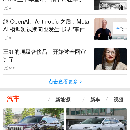
14.3万辆
4
继 OpenAI、Anthropic 之后，Meta
AI 模型测试期间也发生“越界”事件
9
王虹的顶级奢侈品，开始被全网审
判了
518
点击查看更多
汽车
新能源
新车
视频