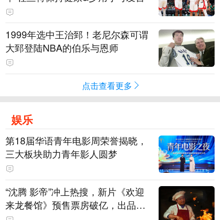
1999年选中王治郅！老尼尔森可谓
大郅登陆NBA的伯乐与恩师
点击查看更多
娱乐
第18届华语青年电影周荣誉揭晓，
三大板块助力青年影人圆梦
“沈腾 影帝”冲上热搜，新片《欢迎
来龙餐馆》预售票房破亿，出品方
股价大涨！沈腾主演电影票房已破4