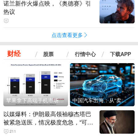
诺兰新作火爆点映，《奥德赛》引
热议
点击查看更多
财经
股票
行情中心
下载APP
苹果拿下高端手机市场65%的份额：iPhone 17系列功不可没
中国汽车出海：从“卖出去”到“走进去”
以媒爆料：伊朗最高领袖穆杰塔巴
被紧急送医，情况极度危急，“可能
随时会死去”
211