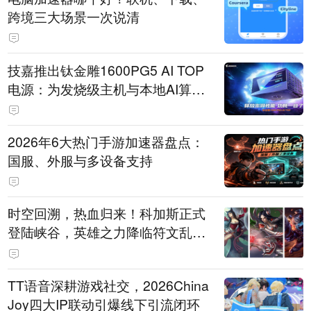
跨境三大场景一次说清
技嘉推出钛金雕1600PG5 AI TOP
电源：为发烧级主机与本地AI算力
打造旗舰供电方案
2026年6大热门手游加速器盘点：
国服、外服与多设备支持
时空回溯，热血归来！科加斯正式
登陆峡谷，英雄之力降临符文乱
斗！
TT语音深耕游戏社交，2026China
Joy四大IP联动引爆线下引流闭环