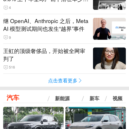
14.3万辆
4
继 OpenAI、Anthropic 之后，Meta
AI 模型测试期间也发生“越界”事件
9
王虹的顶级奢侈品，开始被全网审
判了
516
点击查看更多
汽车
新能源
新车
视频