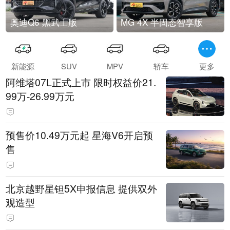
奥迪Q6 黑武士版
MG 4X 半固态智享版
新能源
SUV
MPV
轿车
更多
阿维塔07L正式上市 限时权益价21.
99万-26.99万元
预售价10.49万元起 星海V6开启预
售
北京越野星钽5X申报信息 提供双外
观造型