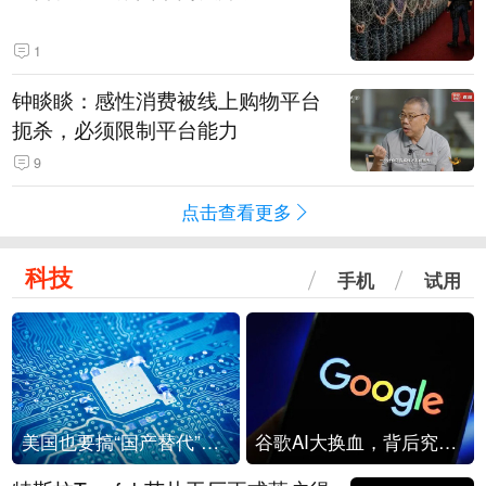
1
钟睒睒：感性消费被线上购物平台
扼杀，必须限制平台能力
9
点击查看更多
科技
手机
试用
美国也要搞“国产替代”？先算清三笔账
谷歌AI大换血，背后究竟发生了什么？