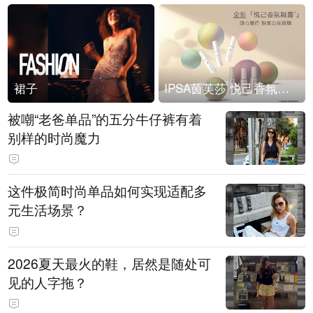
裙子
IPSA茵芙莎 悦己香氛凝露上市
被嘲“老爸单品”的五分牛仔裤有着
别样的时尚魔力
这件极简时尚单品如何实现适配多
元生活场景？
2026夏天最火的鞋，居然是随处可
见的人字拖？