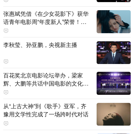
张惠斌凭借《在少女花影下》获华
语青年电影周“年度新人”荣誉！该
电影全程在广州取景，采用粤语对
白，主演均为广州本土演员
李秋莹、孙亚鹏，央视新主播
百花奖北京电影论坛举办，梁家
辉、大鹏等共话中国电影的文化建
构
从“上古大神”到《歌手》亚军，齐
豫用文学性完成了一场跨时代对话