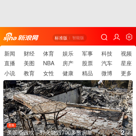
标准版
智能版
新闻
财经
体育
娱乐
军事
科技
视频
直播
美图
NBA
房产
股票
汽车
星座
小说
教育
女性
健康
精品
微博
更多
图集
3
美国斯波坎：野火烧毁700多所房屋
/
6