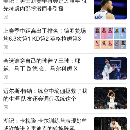
美记：勇士新赛季将会是过渡年 优
先考虑内部挖潜而非引援
上赛季中距离出手排名！德罗赞场
均6.3次第1 KD第2 英格拉姆第3
会选谁穿自己的球鞋？三球：耶
稣、马丁·路德·金、马尔科姆·X
迈尔斯·特纳：练空中瑜伽拯救了我
的生涯 队友还会调侃我练这个
湖记：卡梅隆·卡尔训练营表现好些
或许能进入雷迪克的轮换阵容