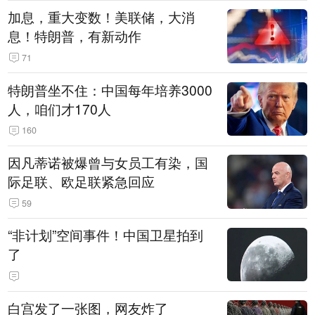
加息，重大变数！美联储，大消
息！特朗普，有新动作
71
特朗普坐不住：中国每年培养3000
人，咱们才170人
160
因凡蒂诺被爆曾与女员工有染，国
际足联、欧足联紧急回应
59
“非计划”空间事件！中国卫星拍到
了
白宫发了一张图，网友炸了