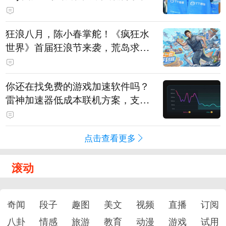
狂浪八月，陈小春掌舵！《疯狂水
世界》首届狂浪节来袭，荒岛求生
直播即将开启
你还在找免费的游戏加速软件吗？
雷神加速器低成本联机方案，支持
免费试用
点击查看更多
滚动
奇闻
段子
趣图
美文
视频
直播
订阅
八卦
情感
旅游
教育
动漫
游戏
试用