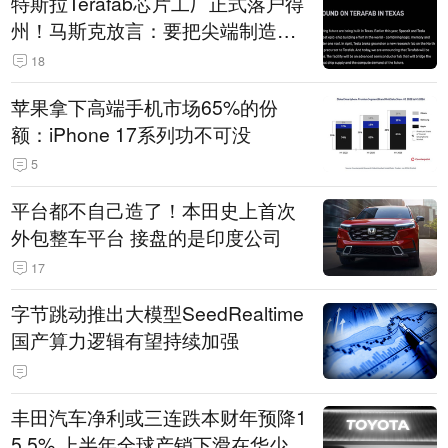
特斯拉Terafab芯片工厂正式落户得
州！马斯克放言：要把尖端制造带
回美国
18
苹果拿下高端手机市场65%的份
额：iPhone 17系列功不可没
5
平台都不自己造了！本田史上首次
外包整车平台 接盘的是印度公司
17
字节跳动推出大模型SeedRealtime
国产算力逻辑有望持续加强
丰田汽车净利或三连跌本财年预降1
5.5% 上半年全球产销下滑在华少卖