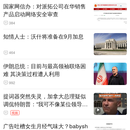
国家网信办：对派拓公司在华销售
产品启动网络安全审查
384
知情人士：沃什将准备在9月加息
464
伊朗总统：目前与最高领袖联络困
难 其决策过程遭人利用
992
提词器突然失灵，加拿大总理疑似
调侃特朗普：“我可不像某位领导
人，把这当成一场阴谋”，全场哄笑
视频
广告吐槽女生月经气味大？babysh