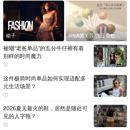
裙子
IPSA茵芙莎 悦己香氛凝露上市
被嘲“老爸单品”的五分牛仔裤有着
别样的时尚魔力
这件极简时尚单品如何实现适配多
元生活场景？
2026夏天最火的鞋，居然是随处可
见的人字拖？