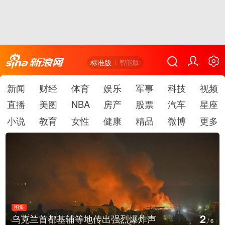
标准版
智能版
新闻
财经
体育
娱乐
军事
科技
视频
直播
美图
NBA
房产
股票
汽车
星座
小说
教育
女性
健康
精品
微博
更多
图集
2
乌克兰首都基辅等地传出强烈爆炸声
/
6