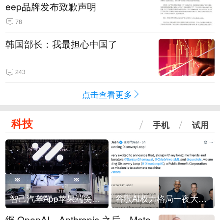
eep品牌发布致歉声明
78
韩国部长：我最担心中国了
243
点击查看更多
科技
手机
试用
智己汽车App苹果端突然“下架”
谷歌AI权力格局一夜大洗牌
继 OpenAI、Anthropic 之后，Meta