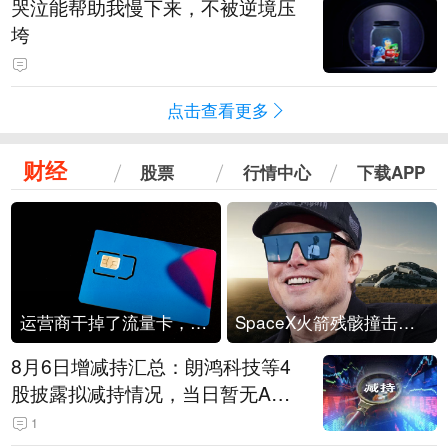
哭泣能帮助我慢下来，不被逆境压
垮
点击查看更多
财经
股票
行情中心
下载APP
运营商干掉了流量卡，他们真的玩不起了
SpaceX火箭残骸撞击月球
8月6日增减持汇总：朗鸿科技等4
股披露拟减持情况，当日暂无A股
公司披露拟增持情况（表）
1