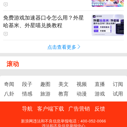
PY 正版3D消除手游《消消奇遇》
惊喜曝光
免费游戏加速器口令怎么用？外星
哈基米、外星喵兑换教程
点击查看更多
滚动
奇闻
段子
趣图
美文
视频
直播
订阅
八卦
情感
旅游
教育
动漫
游戏
试用
导航
客户端下载
广告营销
反馈
新浪网违法和不良信息举报电话：400-052-0066
违法和不良信息举报中心