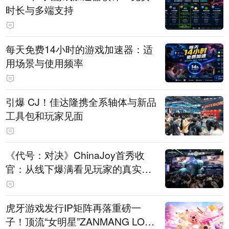
时长与多端支持
每天免费14小时的游戏加速器：适
用场景与使用频率
引爆 CJ！佳达隆携全系轴体与新品
工具包和玩家见面
《代号：对决》ChinaJoy首秀收
官：从线下爆满看见玩家的真实期
待
虎牙游戏发行IP矩阵再落重磅一
子！顶流“女明星”ZANMANG LOO