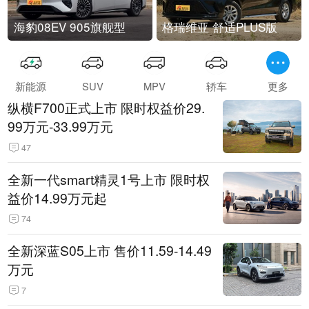
海豹08EV 905旗舰型
格瑞维亚 舒适PLUS版
新能源
SUV
MPV
轿车
更多
纵横F700正式上市 限时权益价29.
99万元-33.99万元
47
全新一代smart精灵1号上市 限时权
益价14.99万元起
74
全新深蓝S05上市 售价11.59-14.49
万元
7