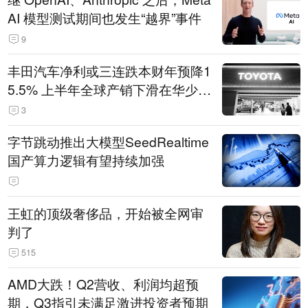
AI 模型测试期间也发生“越界”事件
9
丰田汽车净利或三连跌本财年预降1
5.5% 上半年全球产销下滑在华少卖
14.3万辆
3
字节跳动推出大模型SeedRealtime
国产算力逻辑有望持续加强
王虹的顶级奢侈品，开始被全网审
判了
515
AMD大跌！Q2营收、利润均超预
期，Q3指引未满足激进投资者预期