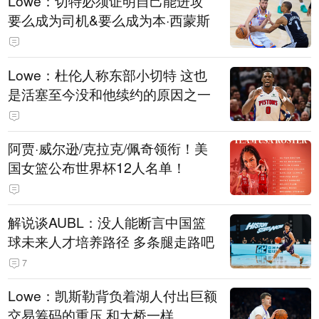
Lowe：切特必须证明自己能进攻
要么成为司机&要么成为本·西蒙斯
Lowe：杜伦人称东部小切特 这也
是活塞至今没和他续约的原因之一
阿贾·威尔逊/克拉克/佩奇领衔！美
国女篮公布世界杯12人名单！
解说谈AUBL：没人能断言中国篮
球未来人才培养路径 多条腿走路吧
7
Lowe：凯斯勒背负着湖人付出巨额
交易筹码的重压 和大桥一样