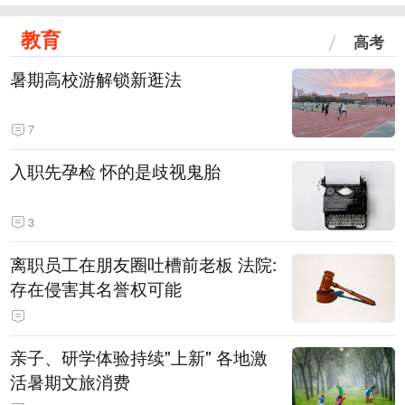
教育
高考
暑期高校游解锁新逛法
7
入职先孕检 怀的是歧视鬼胎
3
离职员工在朋友圈吐槽前老板 法院:
存在侵害其名誉权可能
亲子、研学体验持续"上新" 各地激
活暑期文旅消费