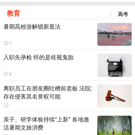
教育
高考
暑期高校游解锁新逛法
7
入职先孕检 怀的是歧视鬼胎
3
离职员工在朋友圈吐槽前老板 法院:
存在侵害其名誉权可能
亲子、研学体验持续"上新" 各地激
活暑期文旅消费