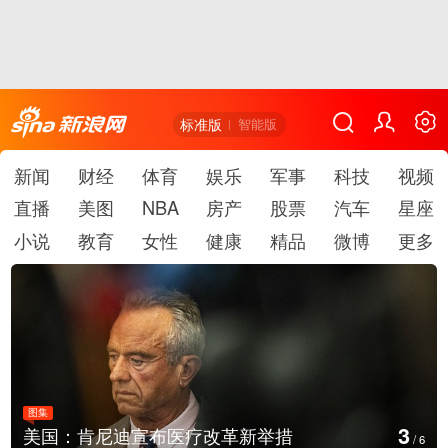
标准版
智能版
新闻
财经
体育
娱乐
军事
科技
视频
直播
美图
NBA
房产
股票
汽车
星座
小说
教育
女性
健康
精品
微博
更多
图集
图
4
美国：肯尼迪宣布医疗改革新举措
/
6