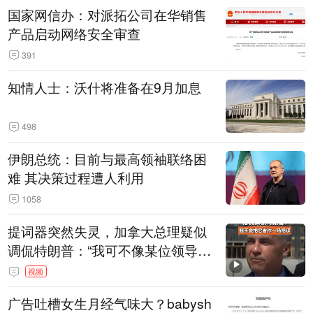
国家网信办：对派拓公司在华销售
产品启动网络安全审查
391
知情人士：沃什将准备在9月加息
498
伊朗总统：目前与最高领袖联络困
难 其决策过程遭人利用
1058
提词器突然失灵，加拿大总理疑似
调侃特朗普：“我可不像某位领导
人，把这当成一场阴谋”，全场哄笑
视频
广告吐槽女生月经气味大？babysh