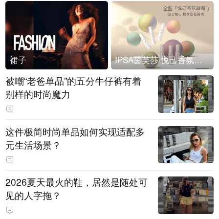
裙子
IPSA茵芙莎 悦己香氛凝露上市
被嘲“老爸单品”的五分牛仔裤有着
别样的时尚魔力
这件极简时尚单品如何实现适配多
元生活场景？
2026夏天最火的鞋，居然是随处可
见的人字拖？