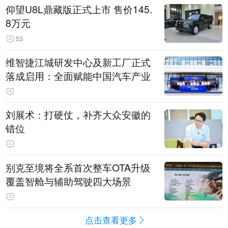
仰望U8L鼎藏版正式上市 售价145.
8万元
53
维智捷江城研发中心及新工厂正式
落成启用：全面赋能中国汽车产业
刘展术：打硬仗，补齐大众安徽的
错位
别克至境将全系首次整车OTA升级
覆盖智舱与辅助驾驶四大场景
点击查看更多