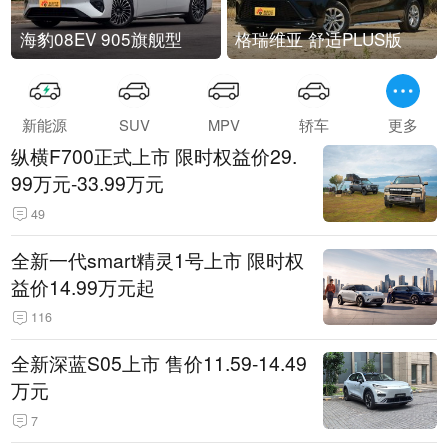
海豹08EV 905旗舰型
格瑞维亚 舒适PLUS版
新能源
SUV
MPV
轿车
更多
纵横F700正式上市 限时权益价29.
99万元-33.99万元
49
全新一代smart精灵1号上市 限时权
益价14.99万元起
116
全新深蓝S05上市 售价11.59-14.49
万元
7