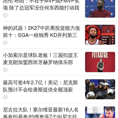
杰伦·布朗：不在乎MVP或FMVP奖
项 除了总冠军没任何东西能打动我
神的武器！2K27中距离投篮能力值
前十：SGA一枝独秀 KD并列第三
小加索尔是球队老板！三届扣篮王
麦克朗加盟西班牙赫罗纳俱乐部
最高可签4年2.7亿！美记：尼克斯
队预计不会给唐斯提供全额顶薪
尼古拉大队！塞尔维亚最新18人名
单有约基奇/约维奇等7个叫尼古拉