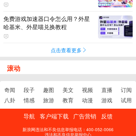
PY 正版3D消除手游《消消奇遇》
惊喜曝光
免费游戏加速器口令怎么用？外星
哈基米、外星喵兑换教程
点击查看更多
滚动
奇闻
段子
趣图
美文
视频
直播
订阅
八卦
情感
旅游
教育
动漫
游戏
试用
导航
客户端下载
广告营销
反馈
新浪网违法和不良信息举报电话：400-052-0066
违法和不良信息举报中心