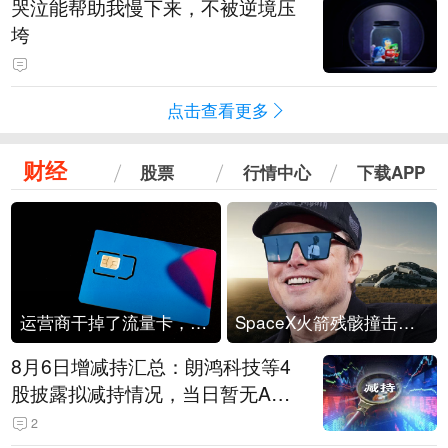
哭泣能帮助我慢下来，不被逆境压
垮
点击查看更多
财经
股票
行情中心
下载APP
运营商干掉了流量卡，他们真的玩不起了
SpaceX火箭残骸撞击月球
8月6日增减持汇总：朗鸿科技等4
股披露拟减持情况，当日暂无A股
公司披露拟增持情况（表）
2