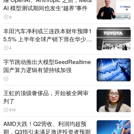
AI 模型测试期间也发生“越界”事件
9
丰田汽车净利或三连跌本财年预降1
5.5% 上半年全球产销下滑在华少卖
14.3万辆
4
字节跳动推出大模型SeedRealtime
国产算力逻辑有望持续加强
王虹的顶级奢侈品，开始被全网审
判了
516
AMD大跌！Q2营收、利润均超预
期，Q3指引未满足激进投资者预期