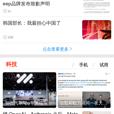
eep品牌发布致歉声明
91
韩国部长：我最担心中国了
258
点击查看更多
科技
手机
试用
智己汽车App苹果端突然“下架”
谷歌AI权力格局一夜大洗牌
继 OpenAI、Anthropic 之后，Meta