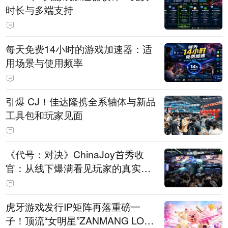
时长与多端支持
每天免费14小时的游戏加速器：适
用场景与使用频率
引爆 CJ！佳达隆携全系轴体与新品
工具包和玩家见面
《代号：对决》ChinaJoy首秀收
官：从线下爆满看见玩家的真实期
待
虎牙游戏发行IP矩阵再落重磅一
子！顶流“女明星”ZANMANG LOO