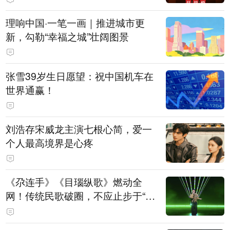
理响中国·一笔一画｜推进城市更
新，勾勒“幸福之城”壮阔图景
张雪39岁生日愿望：祝中国机车在
世界通赢！
刘浩存宋威龙主演七根心简，爱一
个人最高境界是心疼
《尕连手》《目瑙纵歌》燃动全
网！传统民歌破圈，不应止步于“上
头”