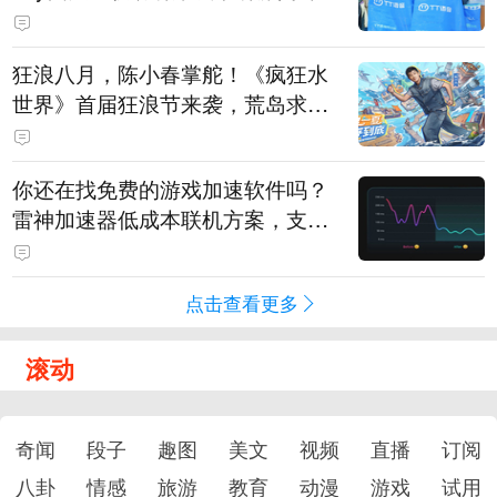
狂浪八月，陈小春掌舵！《疯狂水
世界》首届狂浪节来袭，荒岛求生
直播即将开启
你还在找免费的游戏加速软件吗？
雷神加速器低成本联机方案，支持
免费试用
点击查看更多
滚动
奇闻
段子
趣图
美文
视频
直播
订阅
八卦
情感
旅游
教育
动漫
游戏
试用