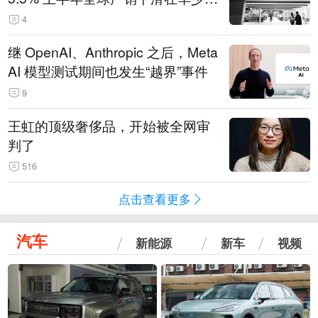
14.3万辆
4
继 OpenAI、Anthropic 之后，Meta
AI 模型测试期间也发生“越界”事件
9
王虹的顶级奢侈品，开始被全网审
判了
516
点击查看更多
汽车
新能源
新车
视频