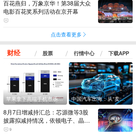
百花燕归，万象京华！第38届大众
电影百花奖系列活动在京开幕
点击查看更多
财经
股票
行情中心
下载APP
苹果拿下高端手机市场65%的份额：iPhone 17系列功不可没
中国汽车出海：从“卖出去”到“走进去”
8月7日增减持汇总：芯源微等3股
披露拟减持情况，依顿电子、晶华
微拟增持（表）
9