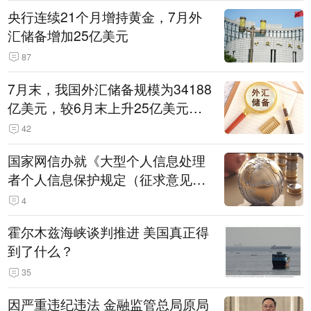
央行连续21个月增持黄金，7月外
汇储备增加25亿美元
87
7月末，我国外汇储备规模为34188
亿美元，较6月末上升25亿美元，
升幅为0.07%
42
国家网信办就《大型个人信息处理
者个人信息保护规定（征求意见
稿）》公开征求意见
4
霍尔木兹海峡谈判推进 美国真正得
到了什么？
35
因严重违纪违法 金融监管总局原局