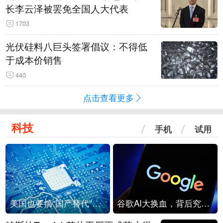
长李云泽被罢免全国人大代表
1703
光伏硅料八巨头签署倡议：不得低
于成本价销售
440
点击查看更多
科技
手机
试用
美国也要搞“国产替代”？先算清三笔账
谷歌AI大换血，背后究竟发生了什么？