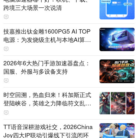
跨境三大场景一次说清
技嘉推出钛金雕1600PG5 AI TOP
电源：为发烧级主机与本地AI算力
打造旗舰供电方案
2026年6大热门手游加速器盘点：
国服、外服与多设备支持
时空回溯，热血归来！科加斯正式
登陆峡谷，英雄之力降临符文乱
斗！
TT语音深耕游戏社交，2026China
Joy四大IP联动引爆线下引流闭环