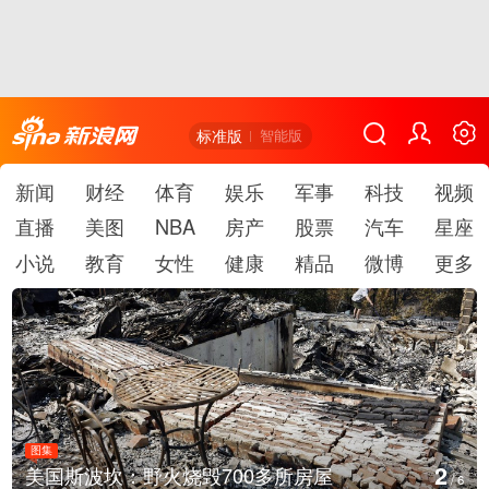
标准版
智能版
新闻
财经
体育
娱乐
军事
科技
视频
直播
美图
NBA
房产
股票
汽车
星座
小说
教育
女性
健康
精品
微博
更多
图集
2
美国斯波坎：野火烧毁700多所房屋
/
6