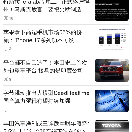
特斯拉Terafab芯片工厂正式落户得
州！马斯克放言：要把尖端制造带
回美国
16
苹果拿下高端手机市场65%的份
额：iPhone 17系列功不可没
3
平台都不自己造了！本田史上首次
外包整车平台 接盘的是印度公司
8
字节跳动推出大模型SeedRealtime
国产算力逻辑有望持续加强
丰田汽车净利或三连跌本财年预降1
5.5% 上半年全球产销下滑在华少卖