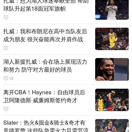
扎威：想为湖人球迷奉献全部 帮助
球队升起第18面冠军旗帜
扎威：我和布朗尼在高中当队友后
成为朋友 很兴奋能再次并肩作战
湖人新援扎威：会在场上展现活力
和努力 防守对方最好的球员
10
离开CBA！Haynes：自由球员后
卫阿隆德斯·威廉姆斯签约奇才
Slater：热火&掘金&骑士&奇才有
意德罗赞 这些队急需火力且需节流