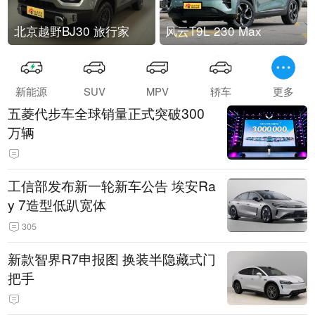
北京越野BJ30 旅行家
风云T9L 230 Max
新能源
SUV
MPV
轿车
更多
五菱代步车全球销量正式突破300
万辆
工信部发布新一轮新车公告 埃安Ra
y 7造型低趴宽体
305
新款智界R7申报图 换装半隐藏式门
把手