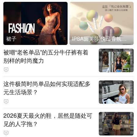
裙子
IPSA茵芙莎 悦己香氛凝露上市
被嘲“老爸单品”的五分牛仔裤有着
别样的时尚魔力
这件极简时尚单品如何实现适配多
元生活场景？
2026夏天最火的鞋，居然是随处可
见的人字拖？