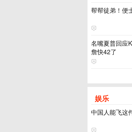
帮帮徒弟！便
名嘴夏普回应K
詹快42了
娱乐
中国人能飞这