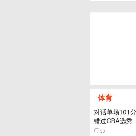
体育
对话单场101
错过CBA选秀
33