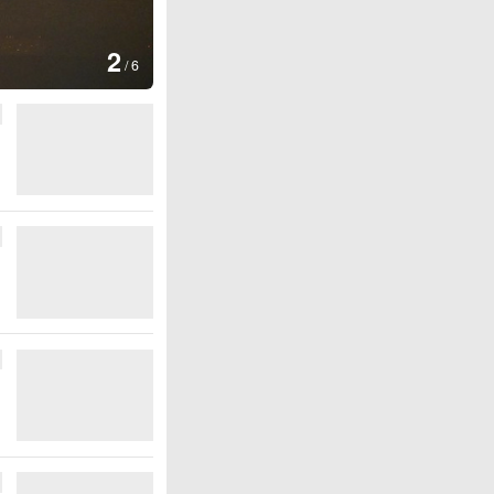
图集
3
云南普洱：
/
6