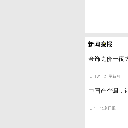
金饰克价一夜大
181
红星新闻
中国产空调，让
9
北京日报