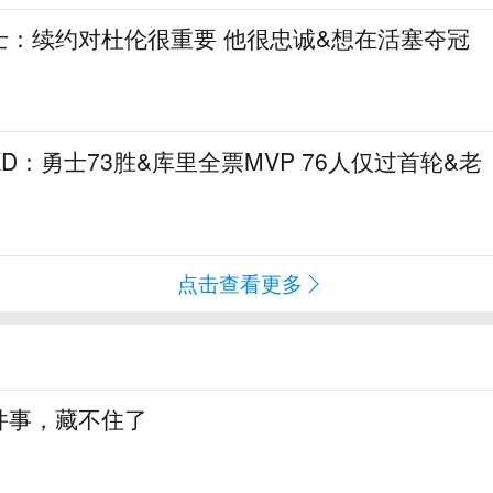
士：续约对杜伦很重要 他很忠诚&想在活塞夺冠
D：勇士73胜&库里全票MVP 76人仅过首轮&老
点击查看更多
件事，藏不住了