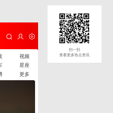
扫一扫
扫一扫
查看更多热点资讯
查看更多热点资讯
技
视频
车
星座
博
更多