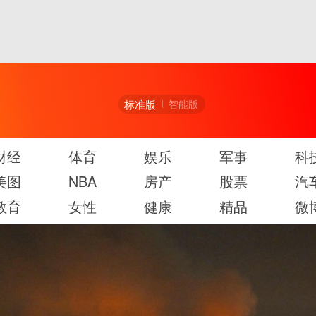
标准版
智能版
财经
体育
娱乐
军事
科
美图
NBA
房产
股票
汽
教育
女性
健康
精品
微