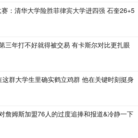
L淘汰赛：清华大学险胜菲律宾大学进四强 石奎26+5
德第三年打不好就得被交易 有卡斯尔对比更扎眼
在这群大学生里确实鹤立鸡群 他在关键时刻挺身
了对詹姆斯加盟76人的过度追捧和报道&冷静一下