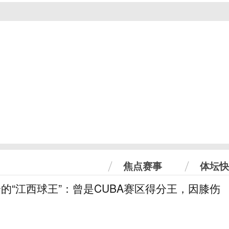
焦点赛事
体坛快
分的“江西球王”：曾是CUBA赛区得分王，因膝伤