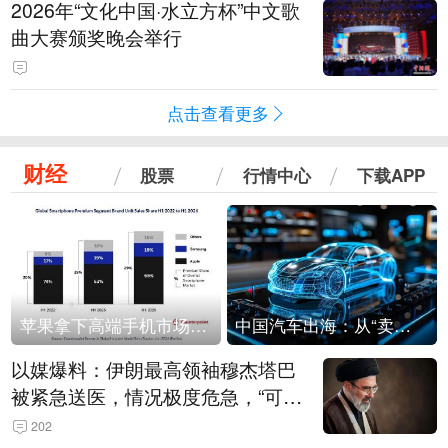
2026年“文化中国·水立方杯”中文歌
曲大赛颁奖晚会举行
点击查看更多
财经
股票
行情中心
下载APP
苹果拿下高端手机市场65%的份额：iPhone 17系列功不可没
中国汽车出海：从“卖出去”到“走进去”
以媒爆料：伊朗最高领袖穆杰塔巴
被紧急送医，情况极度危急，“可能
随时会死去”
202