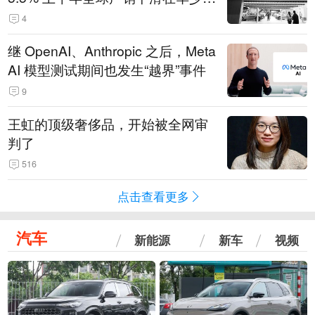
14.3万辆
4
继 OpenAI、Anthropic 之后，Meta
AI 模型测试期间也发生“越界”事件
9
王虹的顶级奢侈品，开始被全网审
判了
516
点击查看更多
汽车
新能源
新车
视频