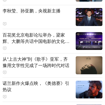
白，主演均为广州本土演员
李秋莹、孙亚鹏，央视新主播
百花奖北京电影论坛举办，梁家
辉、大鹏等共话中国电影的文化建
构
从“上古大神”到《歌手》亚军，齐
豫用文学性完成了一场跨时代对话
诺兰新作火爆点映，《奥德赛》引
热议