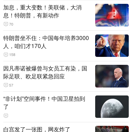
加息，重大变数！美联储，大消
息！特朗普，有新动作
70
特朗普坐不住：中国每年培养3000
人，咱们才170人
158
因凡蒂诺被爆曾与女员工有染，国
际足联、欧足联紧急回应
57
“非计划”空间事件！中国卫星拍到
了
白宫发了一张图，网友炸了