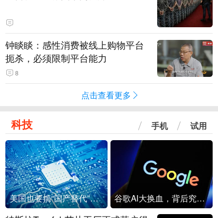
钟睒睒：感性消费被线上购物平台
扼杀，必须限制平台能力
8
点击查看更多
科技
手机
试用
美国也要搞“国产替代”？先算清三笔账
谷歌AI大换血，背后究竟发生了什么？