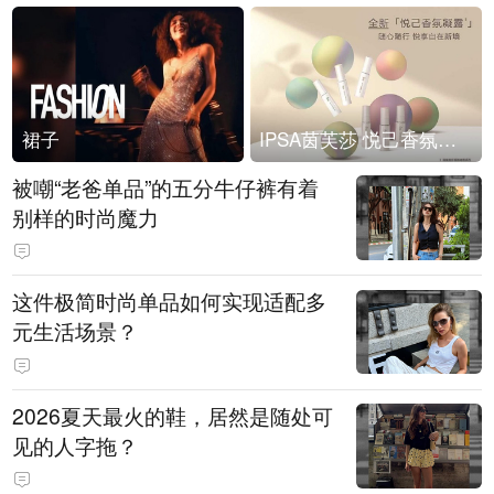
裙子
IPSA茵芙莎 悦己香氛凝露上市
被嘲“老爸单品”的五分牛仔裤有着
别样的时尚魔力
这件极简时尚单品如何实现适配多
元生活场景？
2026夏天最火的鞋，居然是随处可
见的人字拖？