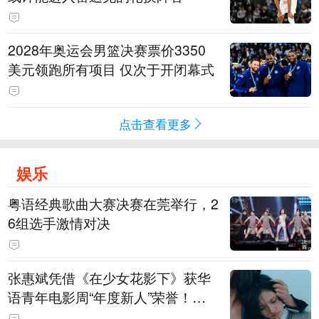
2028年奥运会男篮决赛票价3350
美元领跑所有项目 仅次于开闭幕式
点击查看更多
娱乐
粤语经典歌曲大赛决赛在莞举行，2
6组选手激情对决
张惠斌凭借《在少女花影下》获华
语青年电影周“年度新人”荣誉！该
电影全程在广州取景，采用粤语对