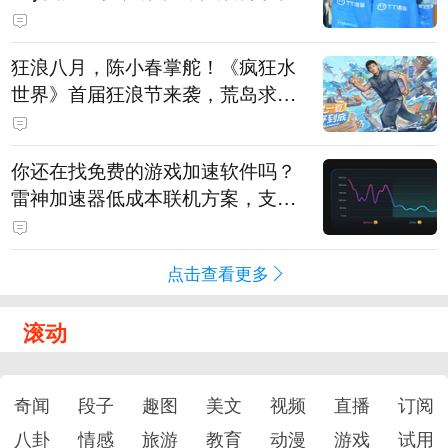
狂浪八月，陈小春掌舵！《疯狂水
世界》首届狂浪节来袭，荒岛求生
直播即将开启
你还在找免费的游戏加速软件吗？
雷神加速器低成本联机方案，支持
免费试用
点击查看更多
滚动
奇闻
段子
趣图
美文
视频
直播
订阅
八卦
情感
旅游
教育
动漫
游戏
试用