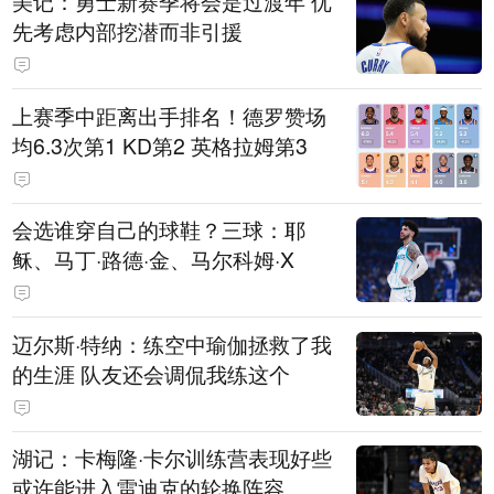
美记：勇士新赛季将会是过渡年 优
先考虑内部挖潜而非引援
上赛季中距离出手排名！德罗赞场
均6.3次第1 KD第2 英格拉姆第3
会选谁穿自己的球鞋？三球：耶
稣、马丁·路德·金、马尔科姆·X
迈尔斯·特纳：练空中瑜伽拯救了我
的生涯 队友还会调侃我练这个
湖记：卡梅隆·卡尔训练营表现好些
或许能进入雷迪克的轮换阵容