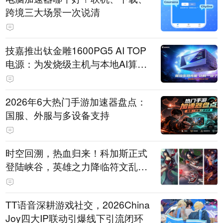
跨境三大场景一次说清
技嘉推出钛金雕1600PG5 AI TOP
电源：为发烧级主机与本地AI算力
打造旗舰供电方案
2026年6大热门手游加速器盘点：
国服、外服与多设备支持
时空回溯，热血归来！科加斯正式
登陆峡谷，英雄之力降临符文乱
斗！
TT语音深耕游戏社交，2026China
Joy四大IP联动引爆线下引流闭环