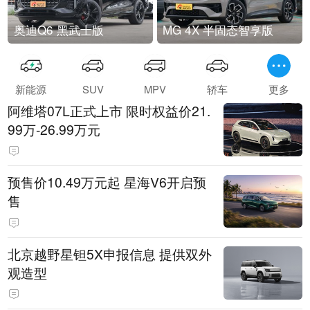
奥迪Q6 黑武士版
MG 4X 半固态智享版
新能源
SUV
MPV
轿车
更多
阿维塔07L正式上市 限时权益价21.
99万-26.99万元
预售价10.49万元起 星海V6开启预
售
北京越野星钽5X申报信息 提供双外
观造型