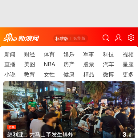
标准版
智能版
新闻
财经
体育
娱乐
军事
科技
视频
直播
美图
NBA
房产
股票
汽车
星座
小说
教育
女性
健康
精品
微博
更多
图集
4
利亚：大马士革发生爆炸
云南
/
6