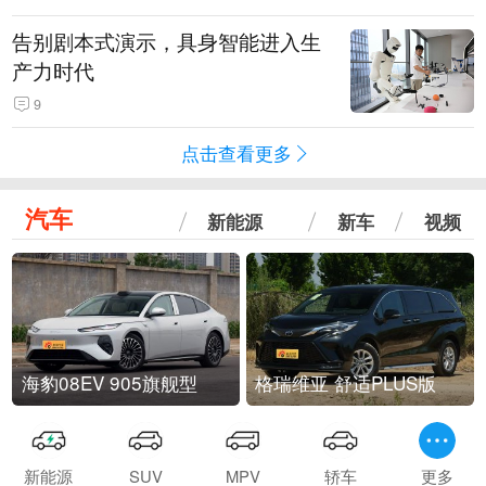
告别剧本式演示，具身智能进入生
产力时代
9
点击查看更多
汽车
新能源
新车
视频
海豹08EV 905旗舰型
格瑞维亚 舒适PLUS版
新能源
SUV
MPV
轿车
更多