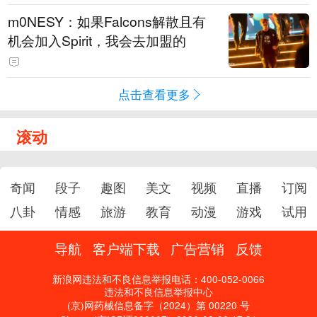
m0NESY：如果Falcons解散且有
机会加入Spirit，我会去加盟的
点击查看更多
滚动
奇闻
段子
趣图
美文
视频
直播
订阅
八卦
情感
旅游
教育
动漫
游戏
试用
导航
客户端下载
广告营销
反馈
新浪网违法和不良信息举报电话：400-052-0066
违法和不良信息举报中心
(京)网药械信息备字（2024）第 00220 号