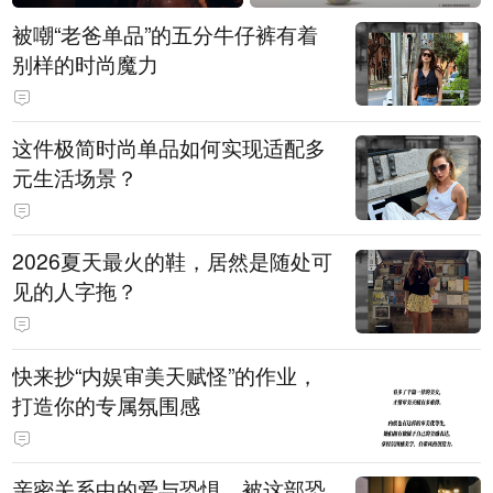
被嘲“老爸单品”的五分牛仔裤有着
别样的时尚魔力
这件极简时尚单品如何实现适配多
元生活场景？
2026夏天最火的鞋，居然是随处可
见的人字拖？
快来抄“内娱审美天赋怪”的作业，
打造你的专属氛围感
亲密关系中的爱与恐惧，被这部恐