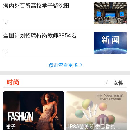
海内外百所高校学子聚沈阳
全国计划招聘特岗教师8954名
点击查看更多
时尚
女性
裙子
IPSA茵芙莎 悦己香氛凝露上市