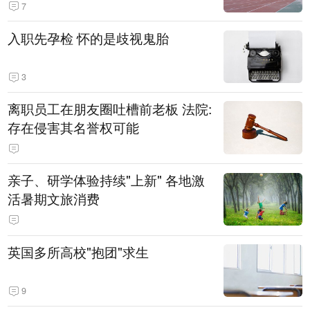
7
入职先孕检 怀的是歧视鬼胎
3
离职员工在朋友圈吐槽前老板 法院:
存在侵害其名誉权可能
亲子、研学体验持续"上新" 各地激
活暑期文旅消费
英国多所高校"抱团"求生
9