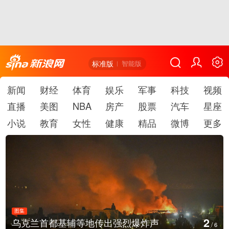
标准版
智能版
新闻
财经
体育
娱乐
军事
科技
视频
直播
美图
NBA
房产
股票
汽车
星座
小说
教育
女性
健康
精品
微博
更多
图集
3
辅等地传出强烈爆炸声
美国：肯尼迪宣布
/
6