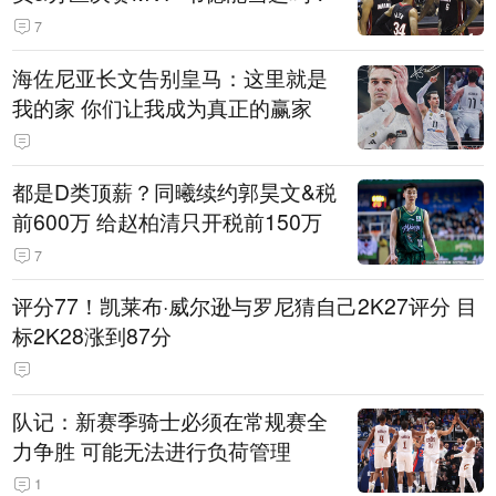
7
海佐尼亚长文告别皇马：这里就是
我的家 你们让我成为真正的赢家
都是D类顶薪？同曦续约郭昊文&税
前600万 给赵柏清只开税前150万
7
评分77！凯莱布·威尔逊与罗尼猜自己2K27评分 目
标2K28涨到87分
队记：新赛季骑士必须在常规赛全
力争胜 可能无法进行负荷管理
1