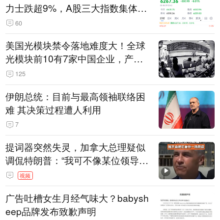
力士跌超9%，A股三大指数集体低
开
60
美国光模块禁令落地难度大！全球
光模块前10有7家中国企业，产业
界人士：想“脱钩”并不容易
125
伊朗总统：目前与最高领袖联络困
难 其决策过程遭人利用
7
提词器突然失灵，加拿大总理疑似
调侃特朗普：“我可不像某位领导
人，把这当成一场阴谋”，全场哄笑
视频
广告吐槽女生月经气味大？babysh
eep品牌发布致歉声明