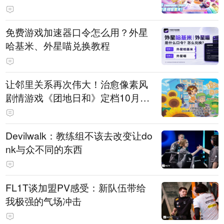
PY 正版3D消除手游《消消奇遇》
惊喜曝光
免费游戏加速器口令怎么用？外星
哈基米、外星喵兑换教程
让邻里关系再次伟大！治愈像素风
剧情游戏《团地日和》定档10月30
日发售
Devilwalk：教练组不该去改变让do
nk与众不同的东西
FL1T谈加盟PV感受：新队伍带给
我极强的气场冲击