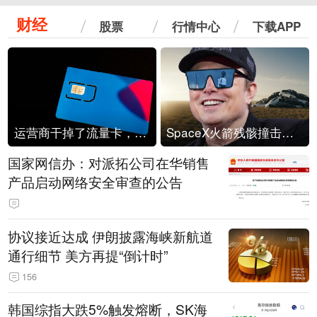
财经
股票
行情中心
下载APP
运营商干掉了流量卡，他们真的玩不起了
SpaceX火箭残骸撞击月球
国家网信办：对派拓公司在华销售
产品启动网络安全审查的公告
协议接近达成 伊朗披露海峡新航道
通行细节 美方再提“倒计时”
156
韩国综指大跌5%触发熔断，SK海