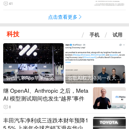
41
点击查看更多
科技
手机
试用
智己汽车App苹果端突然“下架”
谷歌AI权力格局一夜大洗牌
继 OpenAI、Anthropic 之后，Meta
AI 模型测试期间也发生“越界”事件
8
丰田汽车净利或三连跌本财年预降1
5.5% 上半年全球产销下滑在华少卖