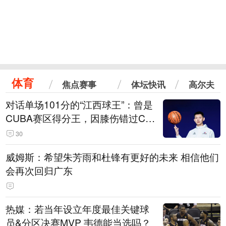
体育
焦点赛事
体坛快讯
高尔夫
对话单场101分的“江西球王”：曾是
CUBA赛区得分王，因膝伤错过CB
A选秀
30
威姆斯：希望朱芳雨和杜锋有更好的未来 相信他们
会再次回归广东
热媒：若当年设立年度最佳关键球
员&分区决赛MVP 韦德能当选吗？