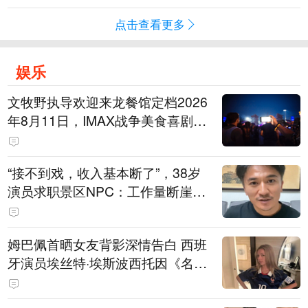
点击查看更多
娱乐
文牧野执导欢迎来龙餐馆定档2026
年8月11日，IMAX战争美食喜剧温
情上映
“接不到戏，收入基本断了”，38岁
演员求职景区NPC：工作量断崖式
下跌，留给我试错的时间不多了
姆巴佩首晒女友背影深情告白 西班
牙演员埃丝特·埃斯波西托因《名校
风暴》走红