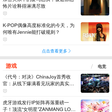
怖片诠释得淋漓尽致
K-POP偶像高度标准化的今天，为
何唯有Jennie能打破规则？
点击查看更多
游戏
电竞
《代号：对决》ChinaJoy首秀收
官：从线下爆满看见玩家的真实期
待
虎牙游戏发行IP矩阵再落重磅一
子！顶流“女明星”ZANMANG LOO