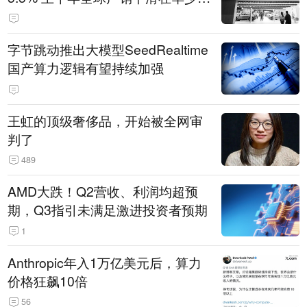
14.3万辆
字节跳动推出大模型SeedRealtime
国产算力逻辑有望持续加强
王虹的顶级奢侈品，开始被全网审
判了
489
AMD大跌！Q2营收、利润均超预
期，Q3指引未满足激进投资者预期
1
Anthropic年入1万亿美元后，算力
价格狂飙10倍
56