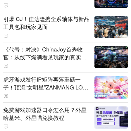
引爆 CJ！佳达隆携全系轴体与新品
工具包和玩家见面
《代号：对决》ChinaJoy首秀收
官：从线下爆满看见玩家的真实期
待
虎牙游戏发行IP矩阵再落重磅一
子！顶流“女明星”ZANMANG LOO
PY 正版3D消除手游《消消奇遇》
惊喜曝光
免费游戏加速器口令怎么用？外星
哈基米、外星喵兑换教程