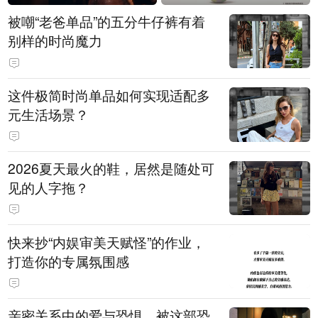
被嘲“老爸单品”的五分牛仔裤有着
别样的时尚魔力
这件极简时尚单品如何实现适配多
元生活场景？
2026夏天最火的鞋，居然是随处可
见的人字拖？
快来抄“内娱审美天赋怪”的作业，
打造你的专属氛围感
亲密关系中的爱与恐惧，被这部恐