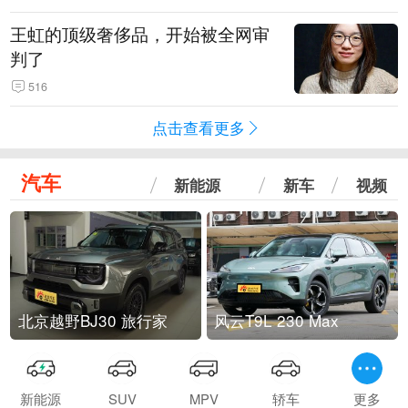
王虹的顶级奢侈品，开始被全网审
判了
516
点击查看更多
汽车
新能源
新车
视频
北京越野BJ30 旅行家
风云T9L 230 Max
新能源
SUV
MPV
轿车
更多