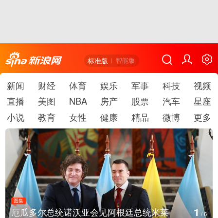
标准版
智能版
新闻
财经
体育
娱乐
军事
科技
视频
直播
美图
NBA
房产
股票
汽车
星座
小说
教育
女性
健康
精品
微博
更多
图集
1
厄瓜多尔总统诺沃亚会见阿根廷总统米莱
/
6