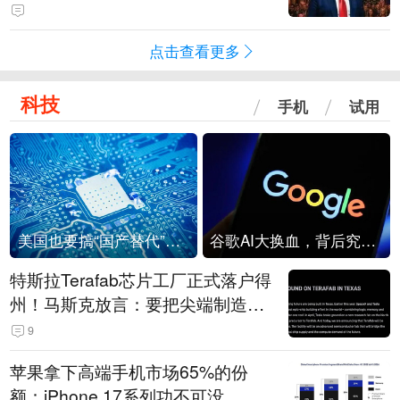
点击查看更多
科技
手机
试用
美国也要搞“国产替代”？先算清三笔账
谷歌AI大换血，背后究竟发生了什么？
特斯拉Terafab芯片工厂正式落户得
州！马斯克放言：要把尖端制造带
回美国
9
苹果拿下高端手机市场65%的份
额：iPhone 17系列功不可没