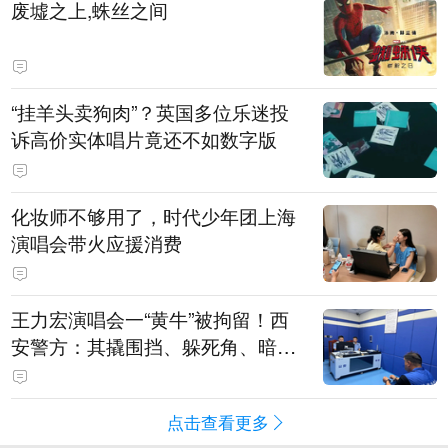
废墟之上,蛛丝之间
“挂羊头卖狗肉”？英国多位乐迷投
诉高价实体唱片竟还不如数字版
化妆师不够用了，时代少年团上海
演唱会带火应援消费
王力宏演唱会一“黄牛”被拘留！西
安警方：其撬围挡、躲死角、暗地
带10人入场
点击查看更多