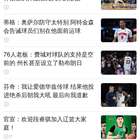
蒂格：奥萨尔防守太特别 阿特金森
会告诫球员们别在他面前运球
76人老板：费城对球队的支持是空
前的 州长甚至设立了勒布朗日
芬奇：我让爱德华兹传球 结果他投
进绝杀后朝我大吼 最后向我道歉
官宣：欢迎段睿骐加入辽篮大家
庭！
7