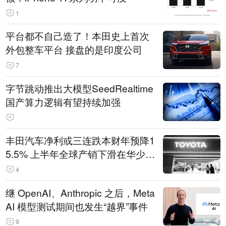
1
平台都不自己造了！本田史上首次
外包整车平台 接盘的是印度公司
7
字节跳动推出大模型SeedRealtime
国产算力逻辑有望持续加强
丰田汽车净利或三连跌本财年预降1
5.5% 上半年全球产销下滑在华少卖
14.3万辆
4
继 OpenAI、Anthropic 之后，Meta
AI 模型测试期间也发生“越界”事件
9