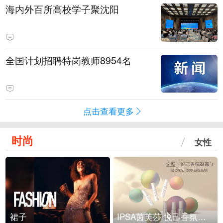
海内外百所高校学子聚沈阳
全国计划招聘特岗教师8954名
点击查看更多
时尚
女性
裙子
IPSA茵芙莎 悦己香氛凝露上市