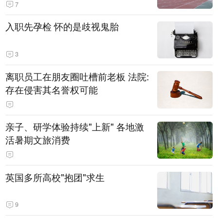
7
入职先孕检 怀的是歧视鬼胎
3
离职员工在朋友圈吐槽前老板 法院:
存在侵害其名誉权可能
亲子、研学体验持续"上新" 各地激
活暑期文旅消费
英国多所高校"抱团"求生
9