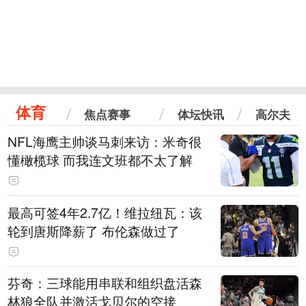
体育
焦点赛事
体坛快讯
高尔夫
NFL海鹰主帅谈马刺来访：米奇很
懂橄榄球 而我连文班都不太了解
最高可签4年2.7亿！维拉纽瓦：该
轮到唐斯降薪了 布伦森做过了
芬奇：三球能用串联和组织盘活森
林狼全队并激活戈贝尔的空接