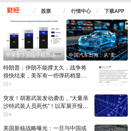
财经
股票
行情中心
下载APP
苹果拿下高端手机市场65%的份额：iPhone 17系列功不可没
中国汽车出海：从“卖出去”到“走进去”
特朗普：伊朗不能撑太久，战争将
很快结束，美军有一些弹药稍显紧
张！伊朗公布拟议的海峡管理文本
1
突发！胡塞武装发动袭击，“大量亲
沙特武装人员死伤”！以军展开报复
性空袭
4
美国新核战略曝光：一旦与中国或