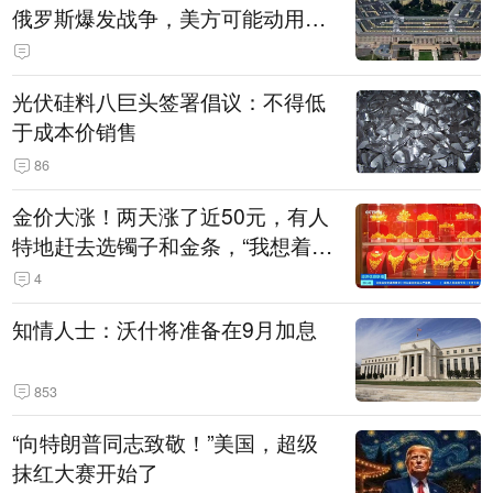
俄罗斯爆发战争，美方可能动用战
术核武器
光伏硅料八巨头签署倡议：不得低
于成本价销售
86
金价大涨！两天涨了近50元，有人
特地赶去选镯子和金条，“我想着买
起来可以保值，小批量进一些货”
4
知情人士：沃什将准备在9月加息
853
“向特朗普同志致敬！”美国，超级
抹红大赛开始了