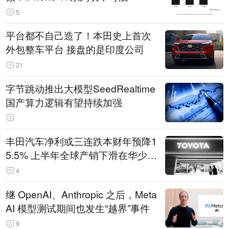
5
平台都不自己造了！本田史上首次
外包整车平台 接盘的是印度公司
21
字节跳动推出大模型SeedRealtime
国产算力逻辑有望持续加强
丰田汽车净利或三连跌本财年预降1
5.5% 上半年全球产销下滑在华少卖
14.3万辆
4
继 OpenAI、Anthropic 之后，Meta
AI 模型测试期间也发生“越界”事件
9