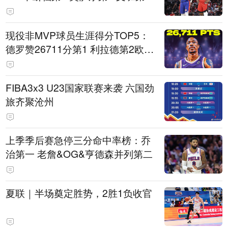
现役非MVP球员生涯得分TOP5：
德罗赞26711分第1 利拉德第2欧文
第5
FIBA3x3 U23国家联赛来袭 六国劲
旅齐聚沧州
上季季后赛急停三分命中率榜：乔
治第一 老詹&OG&亨德森并列第二
夏联｜半场奠定胜势，2胜1负收官