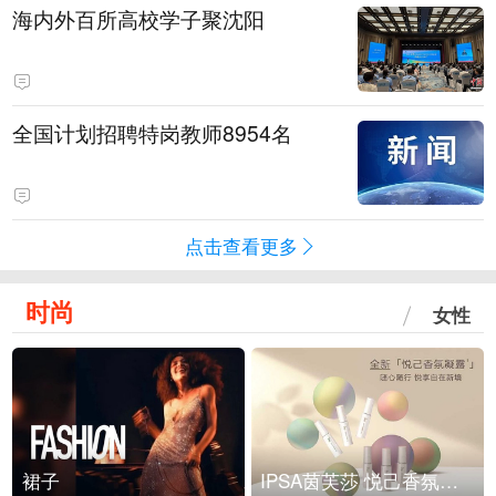
海内外百所高校学子聚沈阳
全国计划招聘特岗教师8954名
点击查看更多
时尚
女性
裙子
IPSA茵芙莎 悦己香氛凝露上市