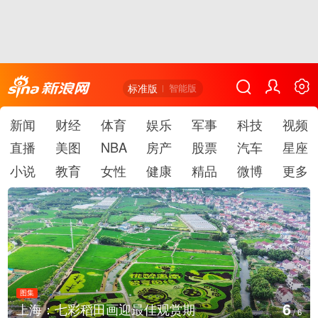
标准版
智能版
新闻
财经
体育
娱乐
军事
科技
视频
直播
美图
NBA
房产
股票
汽车
星座
小说
教育
女性
健康
精品
微博
更多
图集
1
厄瓜多尔总统诺沃亚会见阿根廷总统米莱
/
6