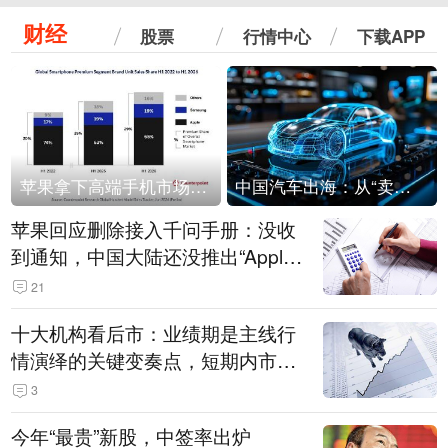
财经
股票
行情中心
下载APP
苹果拿下高端手机市场65%的份额：iPhone 17系列功不可没
中国汽车出海：从“卖出去”到“走进去”
苹果回应删除接入千问手册：没收
到通知，中国大陆还没推出“Apple
智能使用千问”功能
21
十大机构看后市：业绩期是主线行
情演绎的关键变奏点，短期内市场
或继续反弹，关注三条业绩主线
3
今年“最贵”新股，中签率出炉