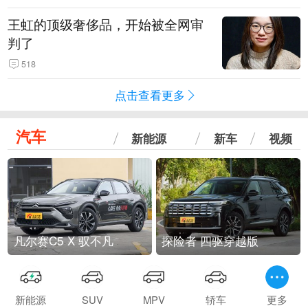
王虹的顶级奢侈品，开始被全网审
判了
518
点击查看更多
汽车
新能源
新车
视频
凡尔赛C5 X 驭不凡
探险者 四驱穿越版
新能源
SUV
MPV
轿车
更多