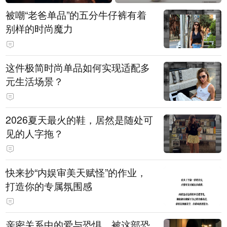
被嘲“老爸单品”的五分牛仔裤有着
别样的时尚魔力
这件极简时尚单品如何实现适配多
元生活场景？
2026夏天最火的鞋，居然是随处可
见的人字拖？
快来抄“内娱审美天赋怪”的作业，
打造你的专属氛围感
亲密关系中的爱与恐惧，被这部恐