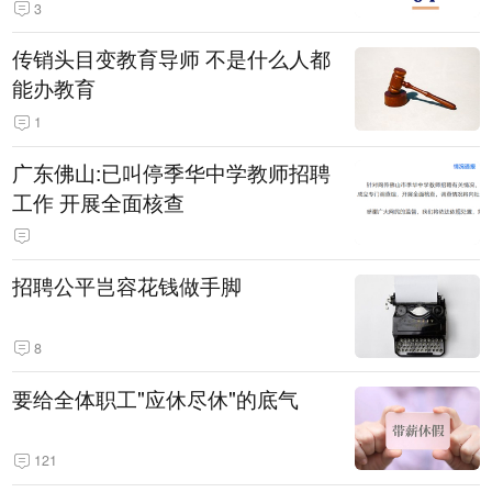
3
传销头目变教育导师 不是什么人都
能办教育
1
广东佛山:已叫停季华中学教师招聘
工作 开展全面核查
招聘公平岂容花钱做手脚
8
要给全体职工"应休尽休"的底气
121