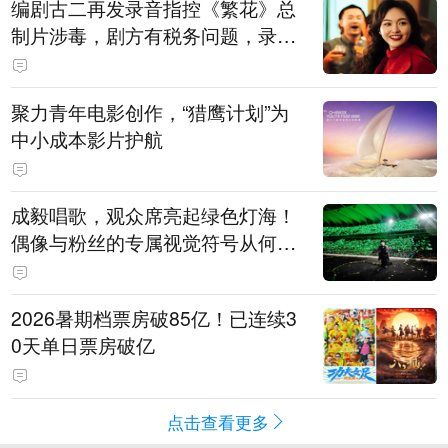
编剧古二再发录音指控《繁花》总
制片涉毒，剧方有税务问题，录音
中王家卫称“一点够了，要不然又要
出事”
聚力青年电影创作，“猎鹰计划”为
中小成本影片护航
成毅唱歌，观众席亮起绿色灯海！
偶像与粉丝的专属视觉符号从何而
来
2026暑期档票房破85亿！已连续3
0天单日票房破亿
点击查看更多