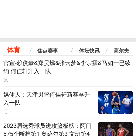
体育
焦点赛事
体坛快讯
高尔夫
官宣-赖俊豪&郑昊燃&张云梦&李宗霖&马如一已续
约 何佳轩升入一队
媒体人：天津男篮何佳轩新赛季升
入一队
2023届选秀球员进攻篮板榜：阿门
575个断档第1 奥萨尔第3 文班第4