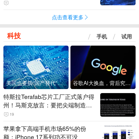
点击查看更多
科技
手机
试用
美国也要搞“国产替代”？先算清三笔账
谷歌AI大换血，背后究竟发生了什么？
特斯拉Terafab芯片工厂正式落户得
州！马斯克放言：要把尖端制造带
回美国
19
苹果拿下高端手机市场65%的份
额：iPhone 17系列功不可没