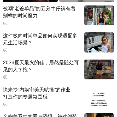
被嘲“老爸单品”的五分牛仔裤有着
别样的时尚魔力
这件极简时尚单品如何实现适配多
元生活场景？
2026夏天最火的鞋，居然是随处可
见的人字拖？
快来抄“内娱审美天赋怪”的作业，
打造你的专属氛围感
亲密关系中的爱与恐惧，被这部恐