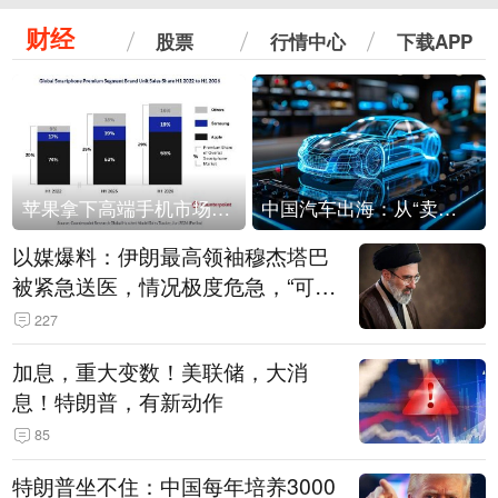
财经
股票
行情中心
下载APP
苹果拿下高端手机市场65%的份额：iPhone 17系列功不可没
中国汽车出海：从“卖出去”到“走进去”
以媒爆料：伊朗最高领袖穆杰塔巴
被紧急送医，情况极度危急，“可能
随时会死去”
227
加息，重大变数！美联储，大消
息！特朗普，有新动作
85
特朗普坐不住：中国每年培养3000