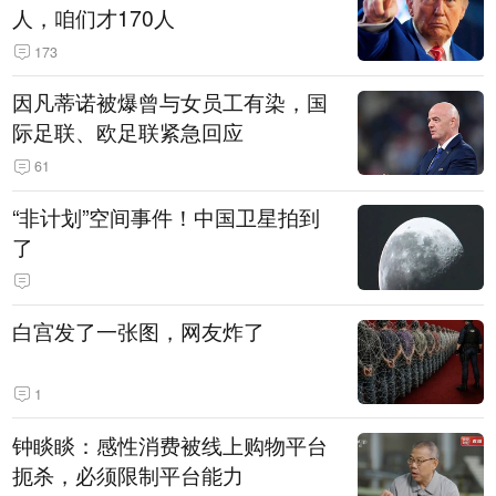
人，咱们才170人
173
因凡蒂诺被爆曾与女员工有染，国
际足联、欧足联紧急回应
61
“非计划”空间事件！中国卫星拍到
了
白宫发了一张图，网友炸了
1
钟睒睒：感性消费被线上购物平台
扼杀，必须限制平台能力