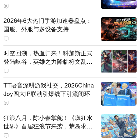
打造旗舰供电方案
2026年6大热门手游加速器盘点：
国服、外服与多设备支持
时空回溯，热血归来！科加斯正式
登陆峡谷，英雄之力降临符文乱
斗！
TT语音深耕游戏社交，2026China
Joy四大IP联动引爆线下引流闭环
狂浪八月，陈小春掌舵！《疯狂水
世界》首届狂浪节来袭，荒岛求生
直播即将开启