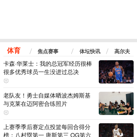
体育
焦点赛事
体坛快讯
高尔夫
卡森·华莱士：我的总冠军经历很棒
很多优秀球员一生没进过总决
老队友！勇士自媒体晒波杰姆斯基
与克莱在迈阿密合练照片
上赛季季后赛定点投篮每回合得分
榜：八村塁第一 唐斯第三 OG第六