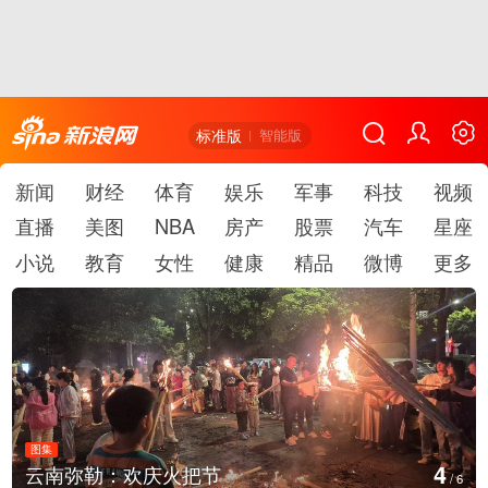
标准版
智能版
新闻
财经
体育
娱乐
军事
科技
视频
直播
美图
NBA
房产
股票
汽车
星座
小说
教育
女性
健康
精品
微博
更多
图集
4
云南弥勒：欢庆火把节
/
6