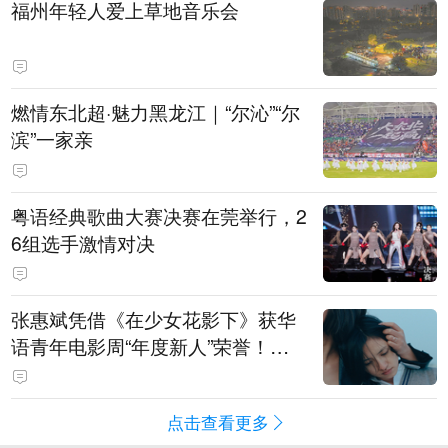
福州年轻人爱上草地音乐会
燃情东北超·魅力黑龙江｜“尔沁”“尔
滨”一家亲
粤语经典歌曲大赛决赛在莞举行，2
6组选手激情对决
张惠斌凭借《在少女花影下》获华
语青年电影周“年度新人”荣誉！该
电影全程在广州取景，采用粤语对
白，主演均为广州本土演员
点击查看更多