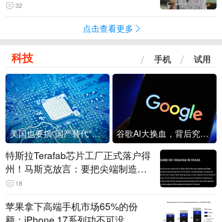
32
点击查看更多
科技
手机
试用
美国也要搞“国产替代”？先算清三笔账
谷歌AI大换血，背后究竟发生了什么？
特斯拉Terafab芯片工厂正式落户得
州！马斯克放言：要把尖端制造带
回美国
18
苹果拿下高端手机市场65%的份
额：iPhone 17系列功不可没