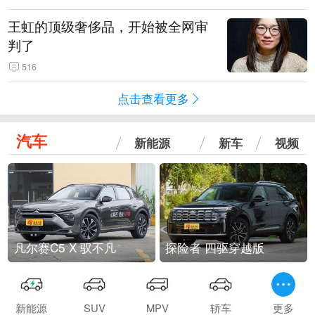
王虹的顶级奢侈品，开始被全网审
判了
516
点击查看更多
汽车
新能源
新车
视频
凡尔赛C5 X 驭不凡
探险者 四驱穿越版
新能源
SUV
MPV
轿车
更多