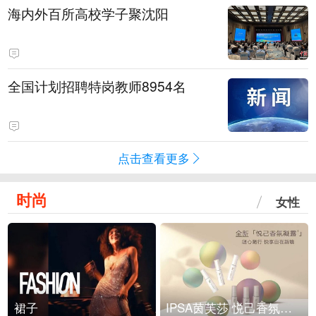
海内外百所高校学子聚沈阳
全国计划招聘特岗教师8954名
点击查看更多
时尚
女性
裙子
IPSA茵芙莎 悦己香氛凝露上市