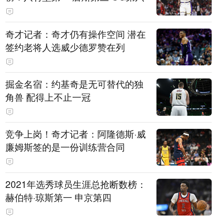
奇才记者：奇才仍有操作空间 潜在
签约老将人选威少德罗赞在列
掘金名宿：约基奇是无可替代的独
角兽 配得上不止一冠
竞争上岗！奇才记者：阿隆德斯·威
廉姆斯签的是一份训练营合同
2021年选秀球员生涯总抢断数榜：
赫伯特·琼斯第一 申京第四