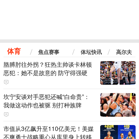
体育
焦点赛事
体坛快讯
高尔夫
胳膊肘往外拐？狂热主帅谈卡林顿
恶犯：她不是故意的 防守得强硬
坎宁安谈对手恶犯还喊“白命贵”：
我做这动作也被驱 别打种族牌
市值从3亿飙升至110亿美元！美媒
不爽勇士战略重心从库里身上转移