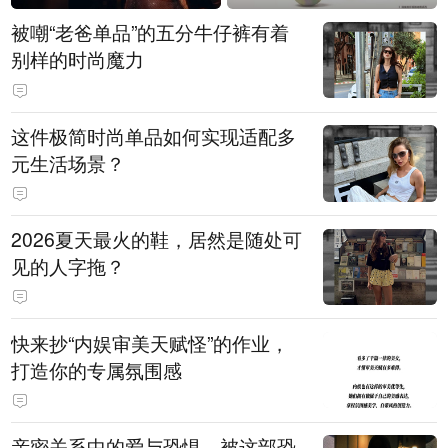
被嘲“老爸单品”的五分牛仔裤有着
别样的时尚魔力
这件极简时尚单品如何实现适配多
元生活场景？
2026夏天最火的鞋，居然是随处可
见的人字拖？
快来抄“内娱审美天赋怪”的作业，
打造你的专属氛围感
亲密关系中的爱与恐惧，被这部恐