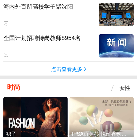
海内外百所高校学子聚沈阳
全国计划招聘特岗教师8954名
点击查看更多
时尚
女性
裙子
IPSA茵芙莎 悦己香氛凝露上市