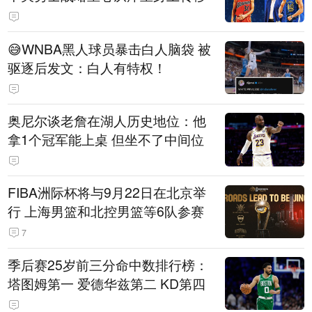
😅WNBA黑人球员暴击白人脑袋 被
驱逐后发文：白人有特权！
奥尼尔谈老詹在湖人历史地位：他
拿1个冠军能上桌 但坐不了中间位
FIBA洲际杯将与9月22日在北京举
行 上海男篮和北控男篮等6队参赛
7
季后赛25岁前三分命中数排行榜：
塔图姆第一 爱德华兹第二 KD第四