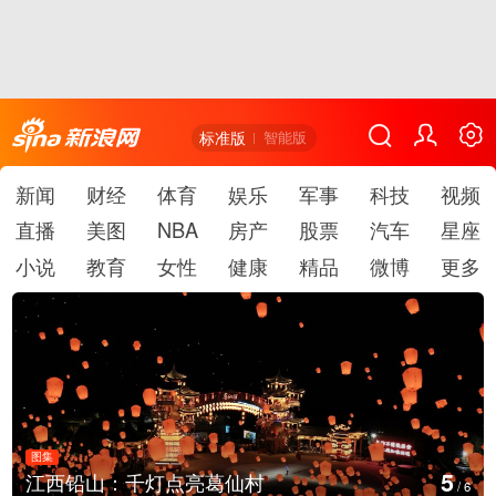
标准版
智能版
新闻
财经
体育
娱乐
军事
科技
视频
直播
美图
NBA
房产
股票
汽车
星座
小说
教育
女性
健康
精品
微博
更多
图集
6
上海：七彩稻田画迎最佳观赏期
/
6