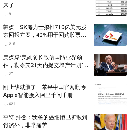
来了
9
韩媒：SK海力士拟推710亿美元股
东回报方案，40%用于回购股票，
相当于美股发行规模
218
美媒爆“美副防长致信国防业界领
袖，勒令其21天内提交增产计划”，
五角大楼回应
27
刚上线就删了！苹果中国官网删除
Apple智能接入阿里千问手册
621
亨特·拜登：我爸的癌细胞已扩散到
骨骼外，非常痛苦