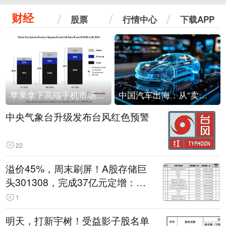
财经
股票
行情中心
下载APP
苹果拿下高端手机市场65%的份额：iPhone 17系列功不可没
中国汽车出海：从“卖出去”到“走进去”
中央气象台升级发布台风红色预警
22
溢价45%，周末刷屏！A股存储巨
头301308，完成37亿元定增：现
价386.6元，定增价560元
1
明天，打新宇树！受益影子股名单