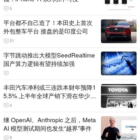
5
平台都不自己造了！本田史上首次
外包整车平台 接盘的是印度公司
21
字节跳动推出大模型SeedRealtime
国产算力逻辑有望持续加强
丰田汽车净利或三连跌本财年预降1
5.5% 上半年全球产销下滑在华少卖
14.3万辆
4
继 OpenAI、Anthropic 之后，Meta
AI 模型测试期间也发生“越界”事件
9