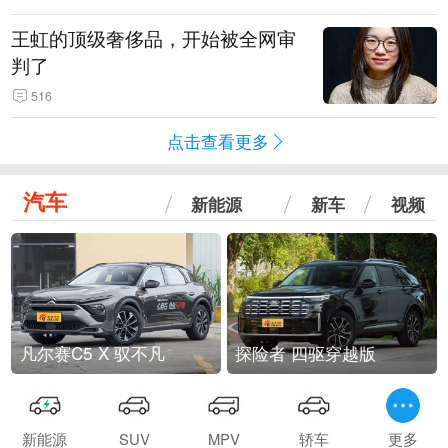
王虹的顶级奢侈品，开始被全网审
判了
516
点击查看更多
汽车
新能源
新车
视频
凡尔赛C5 X 驭不凡
探险者 四驱穿越版
新能源
SUV
MPV
轿车
更多