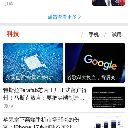
63
点击查看更多
科技
手机
试用
美国也要搞“国产替代”？先算清三笔账
谷歌AI大换血，背后究竟发生了什么？
特斯拉Terafab芯片工厂正式落户得
州！马斯克放言：要把尖端制造带
回美国
19
苹果拿下高端手机市场65%的份
额：iPhone 17系列功不可没