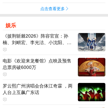
点击查看更多
娱乐
《披荆斩棘2026》阵容官宣：孙
楠、刘畊宏、李光洁、小沈阳、余
文乐、王传君等28位艺人
电影《欢迎来龙餐馆》点映及预售
总票房破6000万
罗云熙广州演唱会合体江奇霖 ，两
人台上互飙广东话