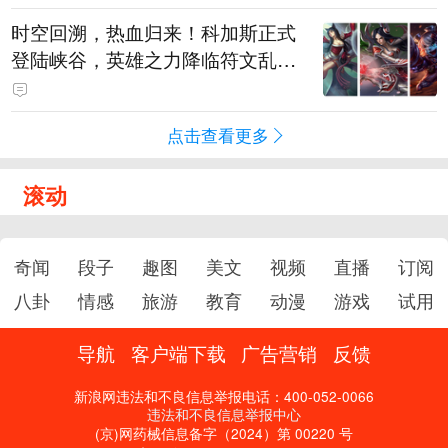
时空回溯，热血归来！科加斯正式
登陆峡谷，英雄之力降临符文乱
斗！
点击查看更多
滚动
奇闻
段子
趣图
美文
视频
直播
订阅
八卦
情感
旅游
教育
动漫
游戏
试用
导航
客户端下载
广告营销
反馈
新浪网违法和不良信息举报电话：400-052-0066
违法和不良信息举报中心
(京)网药械信息备字（2024）第 00220 号