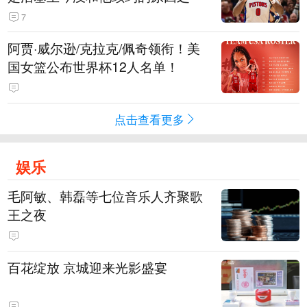
7
阿贾·威尔逊/克拉克/佩奇领衔！美
国女篮公布世界杯12人名单！
点击查看更多
娱乐
毛阿敏、韩磊等七位音乐人齐聚歌
王之夜
百花绽放 京城迎来光影盛宴