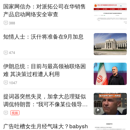
国家网信办：对派拓公司在华销售
产品启动网络安全审查
388
知情人士：沃什将准备在9月加息
474
伊朗总统：目前与最高领袖联络困
难 其决策过程遭人利用
1047
提词器突然失灵，加拿大总理疑似
调侃特朗普：“我可不像某位领导
人，把这当成一场阴谋”，全场哄笑
视频
广告吐槽女生月经气味大？babysh