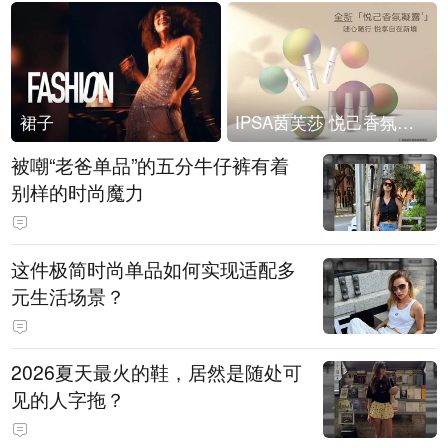
裙子
IPSA茵芙莎 悦己香氛凝露上市
被嘲“老爸单品”的五分牛仔裤有着
别样的时尚魔力
这件极简时尚单品如何实现适配多
元生活场景？
2026夏天最火的鞋，居然是随处可
见的人字拖？