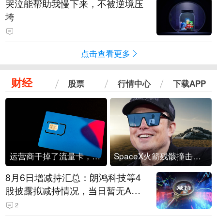
哭泣能帮助我慢下来，不被逆境压
垮
点击查看更多
财经
股票
行情中心
下载APP
运营商干掉了流量卡，他们真的玩不起了
SpaceX火箭残骸撞击月球
8月6日增减持汇总：朗鸿科技等4
股披露拟减持情况，当日暂无A股
公司披露拟增持情况（表）
2