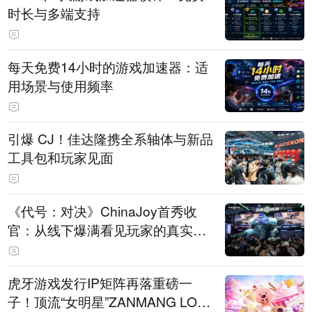
时长与多端支持
每天免费14小时的游戏加速器：适
用场景与使用频率
引爆 CJ！佳达隆携全系轴体与新品
工具包和玩家见面
《代号：对决》ChinaJoy首秀收
官：从线下爆满看见玩家的真实期
待
虎牙游戏发行IP矩阵再落重磅一
子！顶流“女明星”ZANMANG LOO