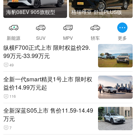
海豹08EV 905旗舰型
格瑞维亚 舒适PLUS版
新能源
SUV
MPV
轿车
更多
纵横F700正式上市 限时权益价29.
99万元-33.99万元
49
全新一代smart精灵1号上市 限时权
益价14.99万元起
116
全新深蓝S05上市 售价11.59-14.49
万元
7