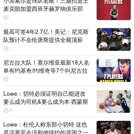
小加索尔是球队老板！三届扣篮王
麦克朗加盟西班牙赫罗纳俱乐部
最高可签4年2.7亿！美记：尼克斯
队预计不会给唐斯提供全额顶薪
尼古拉大队！塞尔维亚最新18人名
单有约基奇/约维奇等7个叫尼古拉
Lowe：切特必须证明自己能进攻
要么成为司机&要么成为本·西蒙斯
7
Lowe：杜伦人称东部小切特 这也
是活塞至今没和他续约的原因之一