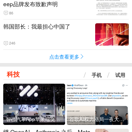
eep品牌发布致歉声明
86
韩国部长：我最担心中国了
246
点击查看更多
科技
手机
试用
智己汽车App苹果端突然“下架”
谷歌AI权力格局一夜大洗牌
继 OpenAI、Anthropic 之后，Meta