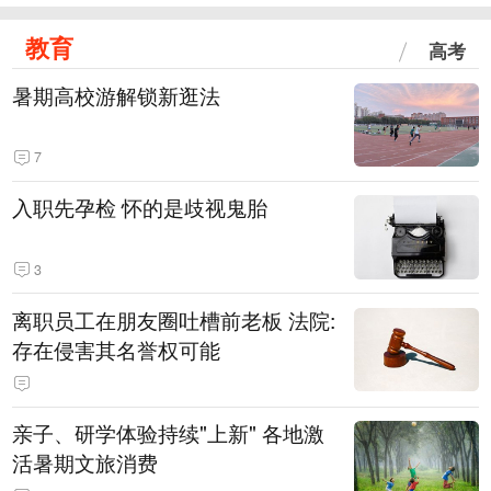
教育
高考
暑期高校游解锁新逛法
7
入职先孕检 怀的是歧视鬼胎
3
离职员工在朋友圈吐槽前老板 法院:
存在侵害其名誉权可能
亲子、研学体验持续"上新" 各地激
活暑期文旅消费