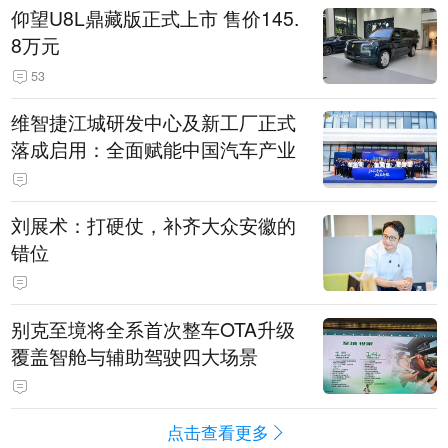
仰望U8L鼎藏版正式上市 售价145.
8万元
53
维智捷江城研发中心及新工厂正式
落成启用：全面赋能中国汽车产业
刘展术：打硬仗，补齐大众安徽的
错位
别克至境将全系首次整车OTA升级
覆盖智舱与辅助驾驶四大场景
点击查看更多