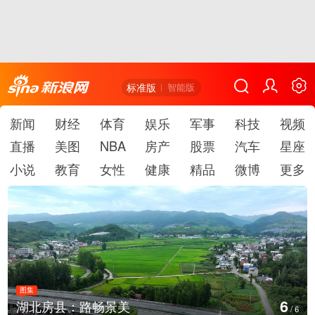
标准版
智能版
新闻
财经
体育
娱乐
军事
科技
视频
直播
美图
NBA
房产
股票
汽车
星座
小说
教育
女性
健康
精品
微博
更多
图集
6
湖北房县：路畅景美
/
6