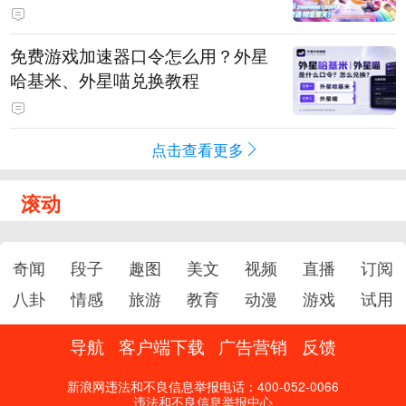
PY 正版3D消除手游《消消奇遇》
惊喜曝光
免费游戏加速器口令怎么用？外星
哈基米、外星喵兑换教程
点击查看更多
滚动
奇闻
段子
趣图
美文
视频
直播
订阅
八卦
情感
旅游
教育
动漫
游戏
试用
导航
客户端下载
广告营销
反馈
新浪网违法和不良信息举报电话：400-052-0066
违法和不良信息举报中心