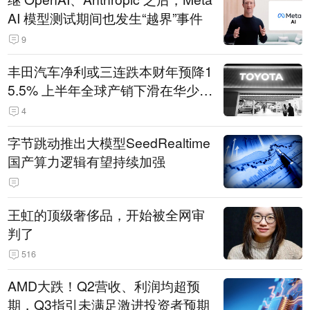
AI 模型测试期间也发生“越界”事件
9
丰田汽车净利或三连跌本财年预降1
5.5% 上半年全球产销下滑在华少卖
14.3万辆
4
字节跳动推出大模型SeedRealtime
国产算力逻辑有望持续加强
王虹的顶级奢侈品，开始被全网审
判了
516
AMD大跌！Q2营收、利润均超预
期，Q3指引未满足激进投资者预期