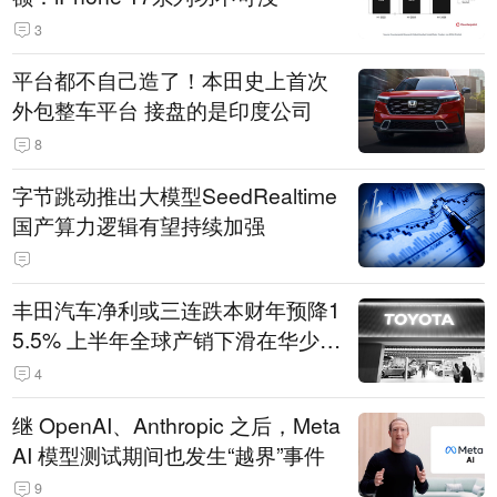
3
平台都不自己造了！本田史上首次
外包整车平台 接盘的是印度公司
8
字节跳动推出大模型SeedRealtime
国产算力逻辑有望持续加强
丰田汽车净利或三连跌本财年预降1
5.5% 上半年全球产销下滑在华少卖
14.3万辆
4
继 OpenAI、Anthropic 之后，Meta
AI 模型测试期间也发生“越界”事件
9