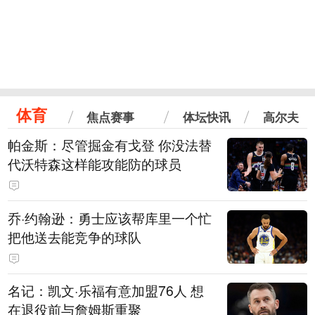
体育
焦点赛事
体坛快讯
高尔夫
帕金斯：尽管掘金有戈登 你没法替
代沃特森这样能攻能防的球员
乔·约翰逊：勇士应该帮库里一个忙
把他送去能竞争的球队
名记：凯文·乐福有意加盟76人 想
在退役前与詹姆斯重聚