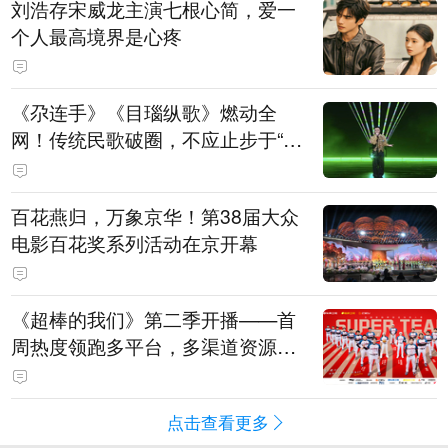
刘浩存宋威龙主演七根心简，爱一
个人最高境界是心疼
《尕连手》《目瑙纵歌》燃动全
网！传统民歌破圈，不应止步于“上
头”
百花燕归，万象京华！第38届大众
电影百花奖系列活动在京开幕
《超棒的我们》第二季开播——首
周热度领跑多平台，多渠道资源加
持助推棒球文化出圈
点击查看更多