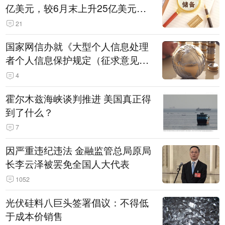
亿美元，较6月末上升25亿美元，
升幅为0.07%
21
国家网信办就《大型个人信息处理
者个人信息保护规定（征求意见
稿）》公开征求意见
4
霍尔木兹海峡谈判推进 美国真正得
到了什么？
7
因严重违纪违法 金融监管总局原局
长李云泽被罢免全国人大代表
1052
光伏硅料八巨头签署倡议：不得低
于成本价销售