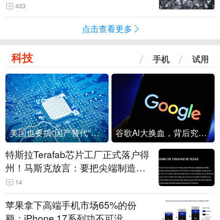
433
点击查看更多
科技
手机
试用
美国也要搞“国产替代”？先算清三笔账
谷歌AI大换血，背后究竟发生了什么？
特斯拉Terafab芯片工厂正式落户得
州！马斯克放言：要把尖端制造带
回美国
14
苹果拿下高端手机市场65%的份
额：iPhone 17系列功不可没