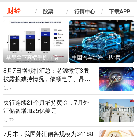
财经
股票
行情中心
下载APP
苹果拿下高端手机市场65%的份额：iPhone 17系列功不可没
中国汽车出海：从“卖出去”到“走进去”
8月7日增减持汇总：芯源微等3股
披露拟减持情况，依顿电子、晶华
微拟增持（表）
7
央行连续21个月增持黄金，7月外
汇储备增加25亿美元
79
7月末，我国外汇储备规模为34188