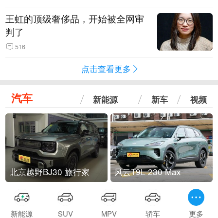
王虹的顶级奢侈品，开始被全网审
判了
516
点击查看更多
汽车
新能源
新车
视频
北京越野BJ30 旅行家
风云T9L 230 Max
新能源
SUV
MPV
轿车
更多