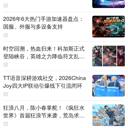
打造旗舰供电方案
2026年6大热门手游加速器盘点：
国服、外服与多设备支持
时空回溯，热血归来！科加斯正式
登陆峡谷，英雄之力降临符文乱
斗！
TT语音深耕游戏社交，2026China
Joy四大IP联动引爆线下引流闭环
狂浪八月，陈小春掌舵！《疯狂水
世界》首届狂浪节来袭，荒岛求生
直播即将开启