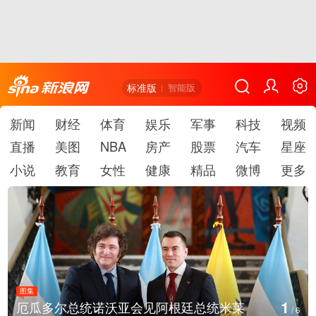
标准版
智能版
新闻
财经
体育
娱乐
军事
科技
视频
直播
美图
NBA
房产
股票
汽车
星座
小说
教育
女性
健康
精品
微博
更多
图集
1
厄瓜多尔总统诺沃亚会见阿根廷总统米莱
/
6