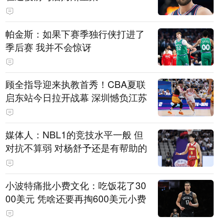
帕金斯：如果下赛季独行侠打进了
季后赛 我并不会惊讶
顾全指导迎来执教首秀！CBA夏联
启东站今日拉开战幕 深圳憾负江苏
媒体人：NBL1的竞技水平一般 但
对抗不算弱 对杨舒予还是有帮助的
小波特痛批小费文化：吃饭花了30
00美元 凭啥还要再掏600美元小费