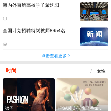
海内外百所高校学子聚沈阳
全国计划招聘特岗教师8954名
点击查看更多
时尚
女性
裙子
IPSA茵芙莎 悦己香氛凝露上市