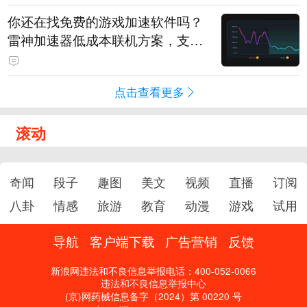
你还在找免费的游戏加速软件吗？
雷神加速器低成本联机方案，支持
免费试用
点击查看更多
滚动
奇闻
段子
趣图
美文
视频
直播
订阅
八卦
情感
旅游
教育
动漫
游戏
试用
导航
客户端下载
广告营销
反馈
新浪网违法和不良信息举报电话：400-052-0066
违法和不良信息举报中心
(京)网药械信息备字（2024）第 00220 号