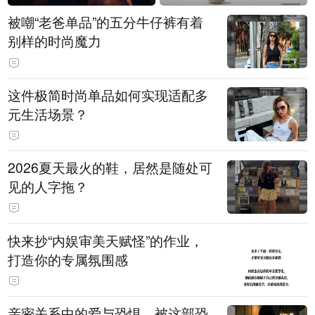
被嘲“老爸单品”的五分牛仔裤有着
别样的时尚魔力
这件极简时尚单品如何实现适配多
元生活场景？
2026夏天最火的鞋，居然是随处可
见的人字拖？
快来抄“内娱审美天赋怪”的作业，
打造你的专属氛围感
亲密关系中的爱与恐惧，被这部恐