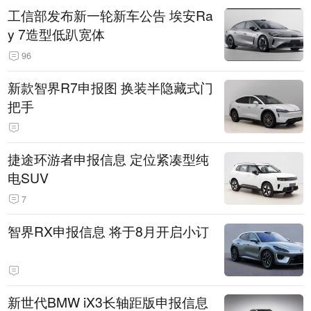
工信部发布新一轮新车公告 埃安Ra
y 7造型低趴宽体
96
新款智界R7申报图 换装半隐藏式门
把手
捷途环游者申报信息 定位紧凑型纯
电SUV
7
智界RX申报信息 将于8月开启小订
新世代BMW iX3长轴距版申报信息