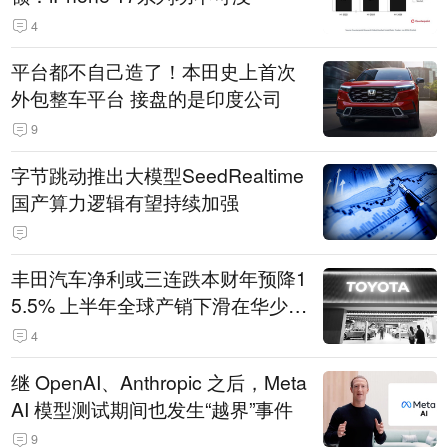
4
平台都不自己造了！本田史上首次
外包整车平台 接盘的是印度公司
9
字节跳动推出大模型SeedRealtime
国产算力逻辑有望持续加强
丰田汽车净利或三连跌本财年预降1
5.5% 上半年全球产销下滑在华少卖
14.3万辆
4
继 OpenAI、Anthropic 之后，Meta
AI 模型测试期间也发生“越界”事件
9