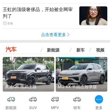
王虹的顶级奢侈品，开始被全网审
判了
516
点击查看更多
汽车
新能源
新车
视频
奥迪Q6 黑武士版
MG 4X 半固态智享版
新能源
SUV
MPV
轿车
更多