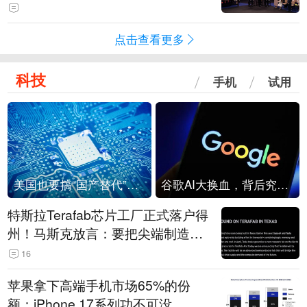
点击查看更多
科技
手机
试用
美国也要搞“国产替代”？先算清三笔账
谷歌AI大换血，背后究竟发生了什么？
特斯拉Terafab芯片工厂正式落户得
州！马斯克放言：要把尖端制造带
回美国
16
苹果拿下高端手机市场65%的份
额：iPhone 17系列功不可没