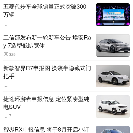
五菱代步车全球销量正式突破300
万辆
工信部发布新一轮新车公告 埃安Ra
y 7造型低趴宽体
329
新款智界R7申报图 换装半隐藏式门
把手
捷途环游者申报信息 定位紧凑型纯
电SUV
7
智界RX申报信息 将于8月开启小订