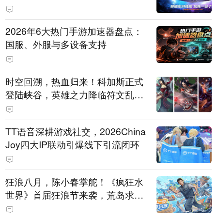
打造旗舰供电方案
2026年6大热门手游加速器盘点：
国服、外服与多设备支持
时空回溯，热血归来！科加斯正式
登陆峡谷，英雄之力降临符文乱
斗！
TT语音深耕游戏社交，2026China
Joy四大IP联动引爆线下引流闭环
狂浪八月，陈小春掌舵！《疯狂水
世界》首届狂浪节来袭，荒岛求生
直播即将开启