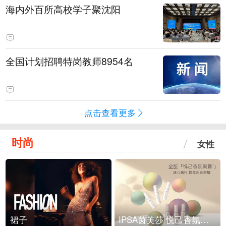
海内外百所高校学子聚沈阳
全国计划招聘特岗教师8954名
点击查看更多
时尚
女性
裙子
IPSA茵芙莎 悦己香氛凝露上市