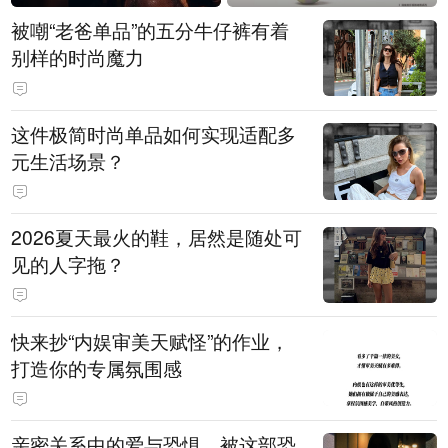
被嘲“老爸单品”的五分牛仔裤有着
别样的时尚魔力
这件极简时尚单品如何实现适配多
元生活场景？
2026夏天最火的鞋，居然是随处可
见的人字拖？
快来抄“内娱审美天赋怪”的作业，
打造你的专属氛围感
亲密关系中的爱与恐惧，被这部恐