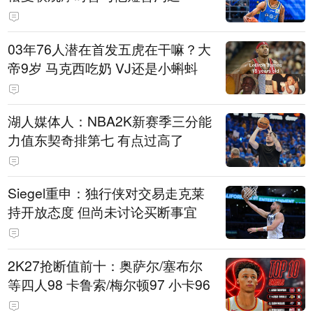
03年76人潜在首发五虎在干嘛？大
帝9岁 马克西吃奶 VJ还是小蝌蚪
湖人媒体人：NBA2K新赛季三分能
力值东契奇排第七 有点过高了
Siegel重申：独行侠对交易走克莱
持开放态度 但尚未讨论买断事宜
2K27抢断值前十：奥萨尔/塞布尔
等四人98 卡鲁索/梅尔顿97 小卡96