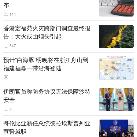
布
114
香港宏福苑火灾跨部门调查最终报
告：大火或由烟头引起
547
预计“白海豚”明晚将在浙江舟山到
福建福鼎一带沿海登陆
伊朗官员称防务协议无法保障沙特
安全
2
哥伦比亚新任总统德拉埃斯普列亚
宣誓就职