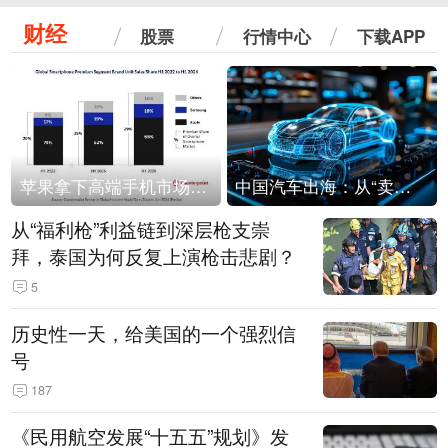
财经
股票
行情中心
下载APP
苹果拿下高端手机市场65%的份额：iPhone 17系列功不可没
中国汽车出海：从“卖出去”到“走进去”
从“福利枪”利益链到深层枪支崇
拜，泰国为何反复上演枪击悲剧？
5
历史性一天，给美国的一个强烈信
号
187
《民用航空发展“十五五”规划》发