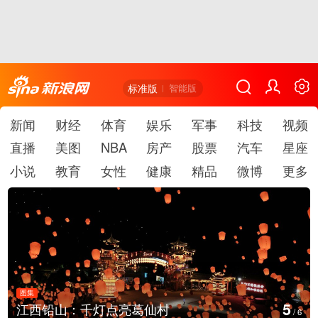
标准版
智能版
新闻
财经
体育
娱乐
军事
科技
视频
直播
美图
NBA
房产
股票
汽车
星座
小说
教育
女性
健康
精品
微博
更多
图集
5
江西铅山：千灯点亮葛仙村
/
6