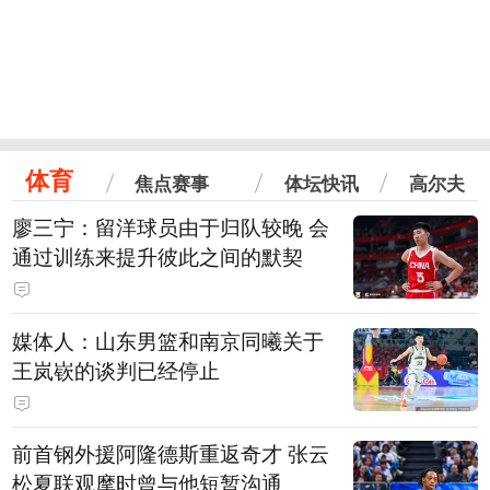
体育
焦点赛事
体坛快讯
高尔夫
廖三宁：留洋球员由于归队较晚 会
通过训练来提升彼此之间的默契
媒体人：山东男篮和南京同曦关于
王岚嵚的谈判已经停止
前首钢外援阿隆德斯重返奇才 张云
松夏联观摩时曾与他短暂沟通