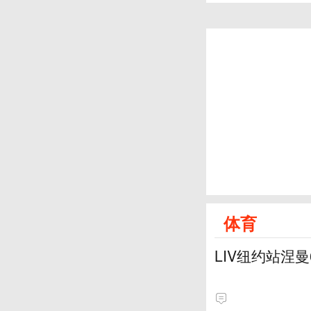
体育
LIV纽约站涅