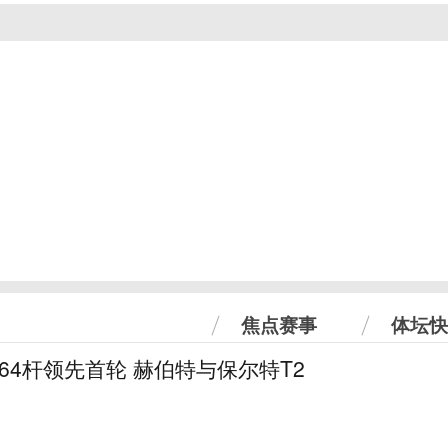
焦点赛事
体坛快
曼64杆领先首轮 赫伯特与保尔特T2