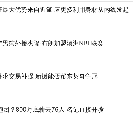
班最大优势来自近筐 应更多利用身材从内线发起
男篮外援杰隆·布朗加盟澳洲NBL联赛
寻求交易补强 新援能否帮东契奇争冠
抱团？800万底薪去76人 名记直接开喷