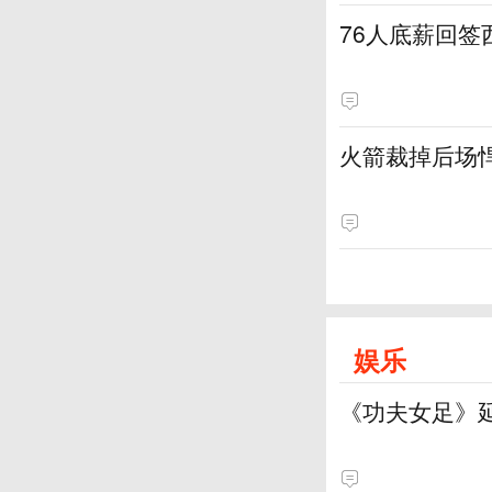
76人底薪回
火箭裁掉后场
娱乐
《功夫女足》延