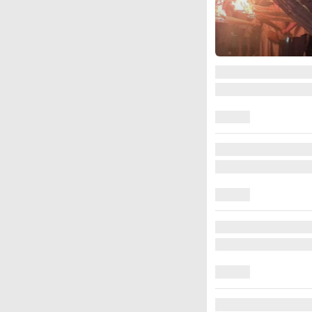
图集
江西铅山：千