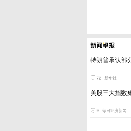
特朗普承认部分
72
新华社
美股三大指数
9
每日经济新闻