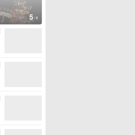
图集
5
上海：七彩稻田画迎最佳观赏期
/
6