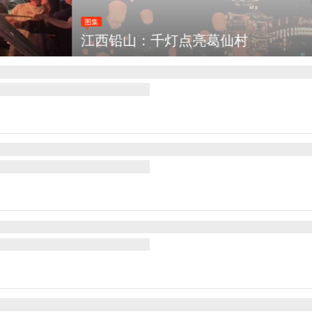
灯点亮葛仙村