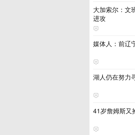
大加索尔：文
进攻
媒体人：前辽宁
湖人仍在努力
41岁詹姆斯又