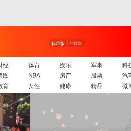
标准版
智能版
财经
体育
娱乐
军事
科
美图
NBA
房产
股票
汽
教育
女性
健康
精品
微