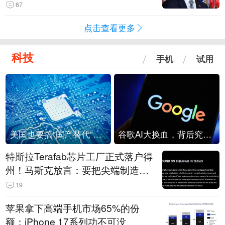
67
点击查看更多
科技
手机
试用
美国也要搞“国产替代”？先算清三笔账
谷歌AI大换血，背后究竟发生了什么？
特斯拉Terafab芯片工厂正式落户得
州！马斯克放言：要把尖端制造带
回美国
19
苹果拿下高端手机市场65%的份
额：iPhone 17系列功不可没