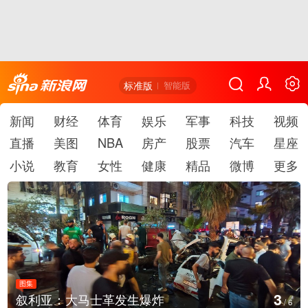
标准版
智能版
新闻
财经
体育
娱乐
军事
科技
视频
直播
美图
NBA
房产
股票
汽车
星座
小说
教育
女性
健康
精品
微博
更多
图集
3
叙利亚：大马士革发生爆炸
/
6