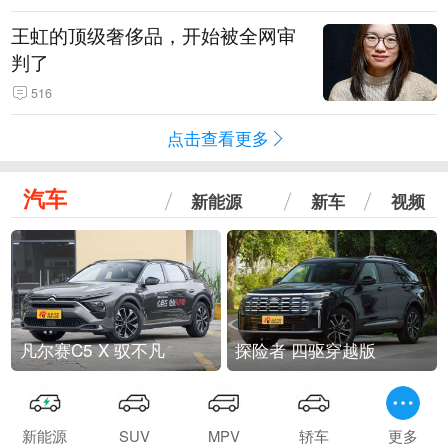
王虹的顶级奢侈品，开始被全网审
判了
516
点击查看更多
汽车
新能源
新车
视频
凡尔赛C5 X 驭不凡
探险者 四驱穿越版
新能源
SUV
MPV
轿车
更多