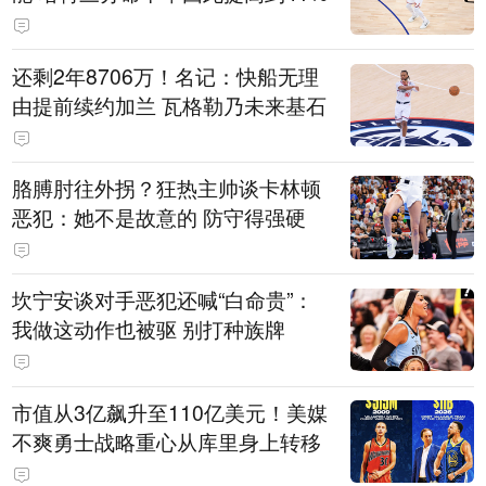
还剩2年8706万！名记：快船无理
由提前续约加兰 瓦格勒乃未来基石
胳膊肘往外拐？狂热主帅谈卡林顿
恶犯：她不是故意的 防守得强硬
坎宁安谈对手恶犯还喊“白命贵”：
我做这动作也被驱 别打种族牌
市值从3亿飙升至110亿美元！美媒
不爽勇士战略重心从库里身上转移