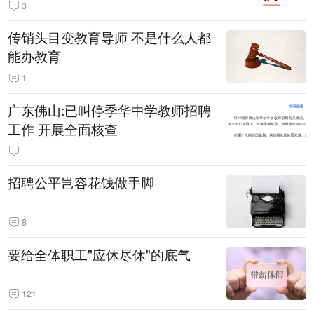
3
传销头目变教育导师 不是什么人都
能办教育
1
广东佛山:已叫停季华中学教师招聘
工作 开展全面核查
招聘公平岂容花钱做手脚
8
要给全体职工"应休尽休"的底气
121