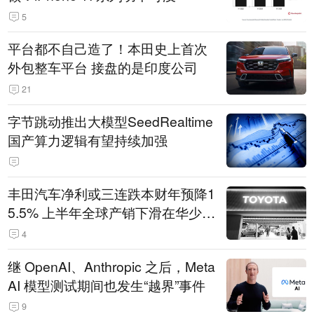
5
平台都不自己造了！本田史上首次
外包整车平台 接盘的是印度公司
21
字节跳动推出大模型SeedRealtime
国产算力逻辑有望持续加强
丰田汽车净利或三连跌本财年预降1
5.5% 上半年全球产销下滑在华少卖
14.3万辆
4
继 OpenAI、Anthropic 之后，Meta
AI 模型测试期间也发生“越界”事件
9