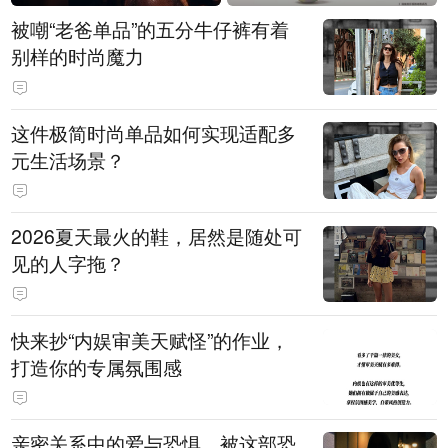
被嘲“老爸单品”的五分牛仔裤有着
别样的时尚魔力
这件极简时尚单品如何实现适配多
元生活场景？
2026夏天最火的鞋，居然是随处可
见的人字拖？
快来抄“内娱审美天赋怪”的作业，
打造你的专属氛围感
亲密关系中的爱与恐惧，被这部恐