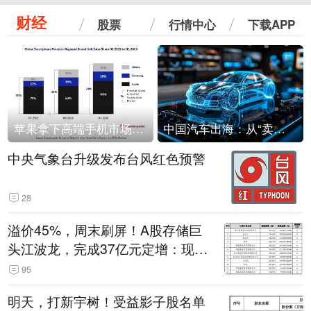
财经
股票
行情中心
下载APP
苹果拿下高端手机市场65%的份额：iPhone 17系列功不可没
中国汽车出海：从“卖出去”到“走进去”
中央气象台升级发布台风红色预警
28
溢价45%，周末刷屏！A股存储巨
头江波龙，完成37亿元定增：现价
386.6元，定增价560元
95
明天，打新宇树！受益影子股名单