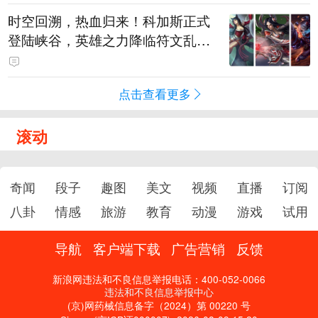
时空回溯，热血归来！科加斯正式
登陆峡谷，英雄之力降临符文乱
斗！
点击查看更多
滚动
奇闻
段子
趣图
美文
视频
直播
订阅
八卦
情感
旅游
教育
动漫
游戏
试用
导航
客户端下载
广告营销
反馈
新浪网违法和不良信息举报电话：400-052-0066
违法和不良信息举报中心
(京)网药械信息备字（2024）第 00220 号