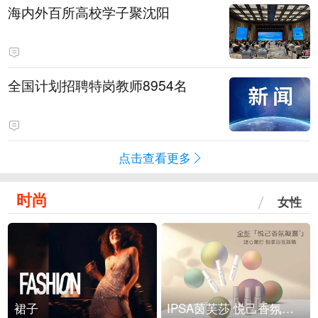
海内外百所高校学子聚沈阳
全国计划招聘特岗教师8954名
点击查看更多
时尚
女性
裙子
IPSA茵芙莎 悦己香氛凝露上市