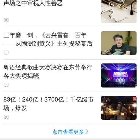
声场之中审视人性善恶
三年磨一剑，《云兴雷奋一百年
——从陶澍到黄兴》主创揭秘幕后
粤语经典歌曲大赛决赛在东莞举行
各大奖项揭晓
83亿！240亿！3700亿！千亿级市
场，爆发
点击查看更多