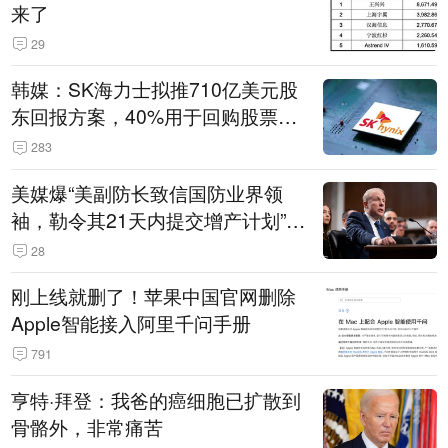
来了
29
韩媒：SK海力士拟推710亿美元股
东回报方案，40%用于回购股票，
相当于美股发行规模
283
美媒爆“美副防长致信国防业界领
袖，勒令其21天内提交增产计划”，
五角大楼回应
28
刚上线就删了！苹果中国官网删除
Apple智能接入阿里千问手册
791
亨特·拜登：我爸的癌细胞已扩散到
骨骼外，非常痛苦