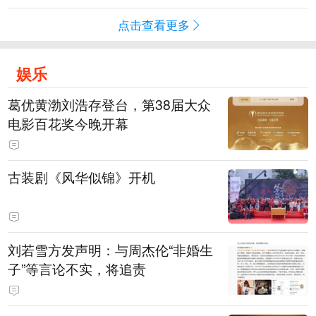
点击查看更多
娱乐
葛优黄渤刘浩存登台，第38届大众
电影百花奖今晚开幕
古装剧《风华似锦》开机
刘若雪方发声明：与周杰伦“非婚生
子”等言论不实，将追责