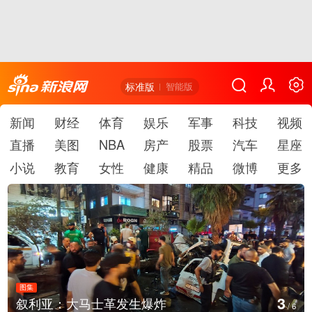
标准版
智能版
新闻
财经
体育
娱乐
军事
科技
视频
直播
美图
NBA
房产
股票
汽车
星座
小说
教育
女性
健康
精品
微博
更多
图集
3
叙利亚：大马士革发生爆炸
/
6