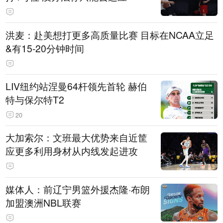
洪麦：赴美想打更多高质量比赛 目标在NCAA立足
&有15-20分钟时间
LIV纽约站涅曼64杆领先首轮 赫伯
特与保尔特T2
20
大加索尔：文班最大优势来自近筐
应更多利用身材从内线发起进攻
媒体人：前辽宁男篮外援杰隆·布朗
加盟澳洲NBL联赛