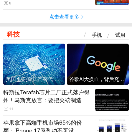
起来可以保值，小批量进一些货”
8
点击查看更多
科技
手机
试用
美国也要搞“国产替代”？先算清三笔账
谷歌AI大换血，背后究竟发生了什么？
特斯拉Terafab芯片工厂正式落户得
州！马斯克放言：要把尖端制造带
回美国
11
苹果拿下高端手机市场65%的份
额：iPhone 17系列功不可没