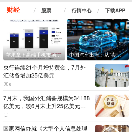
财经
股票
行情中心
下载APP
苹果拿下高端手机市场65%的份额：iPhone 17系列功不可没
中国汽车出海：从“卖出去”到“走进去”
央行连续21个月增持黄金，7月外
汇储备增加25亿美元
6
7月末，我国外汇储备规模为34188
亿美元，较6月末上升25亿美元，
升幅为0.07%
国家网信办就《大型个人信息处理