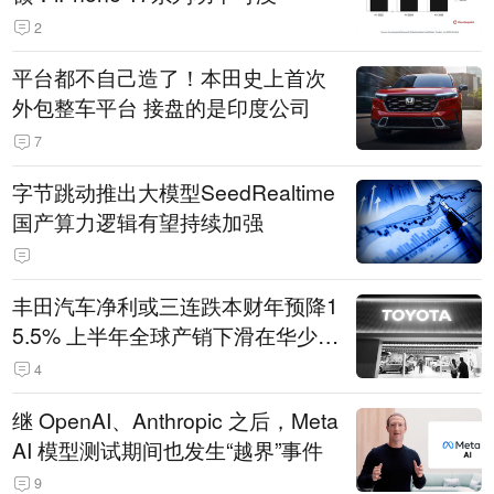
2
平台都不自己造了！本田史上首次
外包整车平台 接盘的是印度公司
7
字节跳动推出大模型SeedRealtime
国产算力逻辑有望持续加强
丰田汽车净利或三连跌本财年预降1
5.5% 上半年全球产销下滑在华少卖
14.3万辆
4
继 OpenAI、Anthropic 之后，Meta
AI 模型测试期间也发生“越界”事件
9