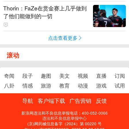
Thorin：FaZe在赏金赛上几乎做到
了他们能做到的一切
点击查看更多
滚动
奇闻
段子
趣图
美文
视频
直播
订阅
八卦
情感
旅游
教育
动漫
游戏
试用
导航
客户端下载
广告营销
反馈
新浪网违法和不良信息举报电话：400-052-0066
违法和不良信息举报中心
(京)网药械信息备字（2024）第 00220 号