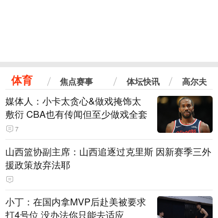
体育
焦点赛事
体坛快讯
高尔夫
媒体人：小卡太贪心&做戏掩饰太
敷衍 CBA也有传闻但至少做戏全套
7
山西篮协副主席：山西追逐过克里斯 因新赛季三外
援政策放弃法耶
小丁：在国内拿MVP后赴美被要求
打4号位 没办法你只能去适应