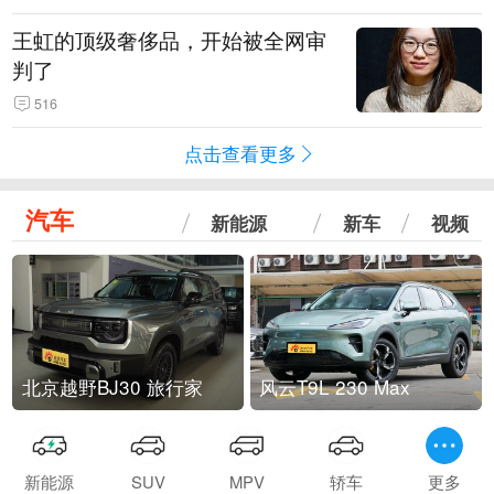
王虹的顶级奢侈品，开始被全网审
判了
516
点击查看更多
汽车
新能源
新车
视频
北京越野BJ30 旅行家
风云T9L 230 Max
新能源
SUV
MPV
轿车
更多