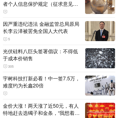
者个人信息保护规定（征求意见
稿）》公开征求意见
因严重违纪违法 金融监管总局原局
长李云泽被罢免全国人大代表
5
光伏硅料八巨头签署倡议：不得低
于成本价销售
305
宇树科技打新必看！中一签7.5万，
难度约为长鑫20倍
金价大涨！两天涨了近50元，有人
特地赶去选镯子和金条，“我想着买