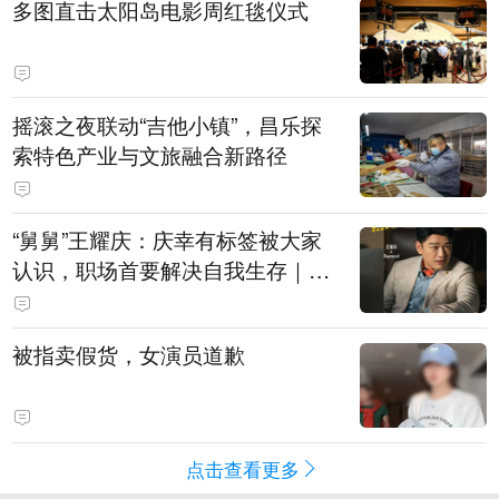
多图直击太阳岛电影周红毯仪式
摇滚之夜联动“吉他小镇”，昌乐探
索特色产业与文旅融合新路径
“舅舅”王耀庆：庆幸有标签被大家
认识，职场首要解决自我生存｜有
艺思
被指卖假货，女演员道歉
点击查看更多