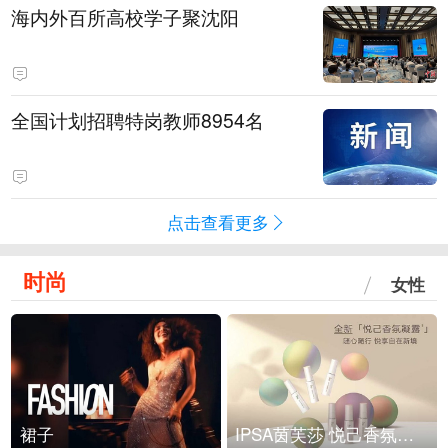
海内外百所高校学子聚沈阳
全国计划招聘特岗教师8954名
点击查看更多
时尚
女性
裙子
IPSA茵芙莎 悦己香氛凝露上市