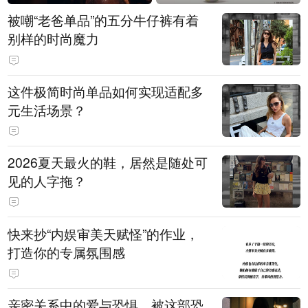
被嘲“老爸单品”的五分牛仔裤有着
别样的时尚魔力
这件极简时尚单品如何实现适配多
元生活场景？
2026夏天最火的鞋，居然是随处可
见的人字拖？
快来抄“内娱审美天赋怪”的作业，
打造你的专属氛围感
亲密关系中的爱与恐惧，被这部恐