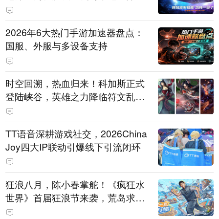
打造旗舰供电方案
2026年6大热门手游加速器盘点：
国服、外服与多设备支持
时空回溯，热血归来！科加斯正式
登陆峡谷，英雄之力降临符文乱
斗！
TT语音深耕游戏社交，2026China
Joy四大IP联动引爆线下引流闭环
狂浪八月，陈小春掌舵！《疯狂水
世界》首届狂浪节来袭，荒岛求生
直播即将开启