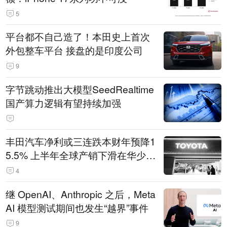
5
平台都不自己造了！本田史上首次
外包整车平台 接盘的是印度公司
9
字节跳动推出大模型SeedRealtime
国产算力逻辑有望持续加强
丰田汽车净利或三连跌本财年预降1
5.5% 上半年全球产销下滑在华少卖
14.3万辆
4
继 OpenAI、Anthropic 之后，Meta
AI 模型测试期间也发生“越界”事件
9