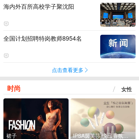
海内外百所高校学子聚沈阳
全国计划招聘特岗教师8954名
点击查看更多
时尚
女性
裙子
IPSA茵芙莎 悦己香氛凝露上市