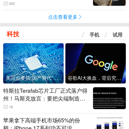
是“一次性社死”单品？
442
点击查看更多
科技
手机
试用
美国也要搞“国产替代”？先算清三笔账
谷歌AI大换血，背后究竟发生了什么？
特斯拉Terafab芯片工厂正式落户得
州！马斯克放言：要把尖端制造带
回美国
18
苹果拿下高端手机市场65%的份
额：iPhone 17系列功不可没