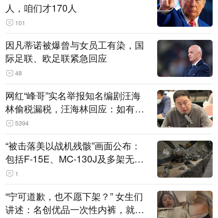
人，咱们才170人
101
因凡蒂诺被爆曾与女员工有染，国
际足联、欧足联紧急回应
48
网红“峰哥”实名举报知名编剧汪海
林偷税漏税，汪海林回应：如有违
法行为，相关机构自会进行评判和
5394
处理
“被击落美以战机残骸”画面公布：
包括F-15E、MC-130J及多架无人
机
1
“宁可道歉，也不愿下架？” 女生们
讲述：名创优品一次性内裤，就