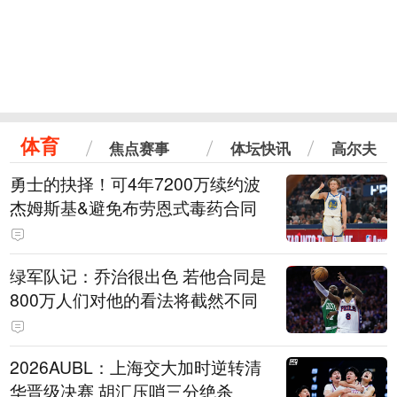
体育
焦点赛事
体坛快讯
高尔夫
勇士的抉择！可4年7200万续约波
杰姆斯基&避免布劳恩式毒药合同
绿军队记：乔治很出色 若他合同是
800万人们对他的看法将截然不同
2026AUBL：上海交大加时逆转清
华晋级决赛 胡汇压哨三分绝杀