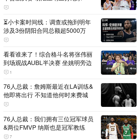
⏳️小卡案时间线：调查或拖到明年
涉及3份阴阳合同总额超5000万
看看谁来了！综合格斗名将张伟丽
到场观战AUBL半决赛 坐姚明旁边
1
76人总裁：詹姆斯最近在LA训练&
他即将出行 不知道他何时来费城
76人总裁：我们拥有三位冠军球员
&两位FMVP 纳斯也是冠军教练
7