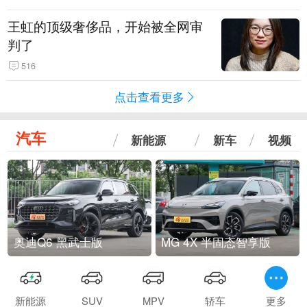
王虹的顶级奢侈品，开始被全网审
判了
516
点击查看更多
汽车
新能源
新车
视频
奥迪Q6 黑武士版
MG 4X 半固态智享版
新能源
SUV
MPV
轿车
更多