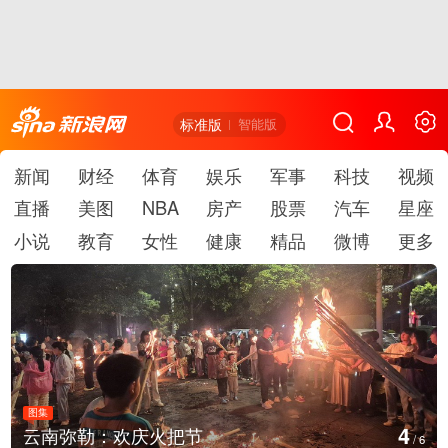
标准版
智能版
新闻
财经
体育
娱乐
军事
科技
视频
直播
美图
NBA
房产
股票
汽车
星座
小说
教育
女性
健康
精品
微博
更多
图集
4
云南弥勒：欢庆火把节
/
6