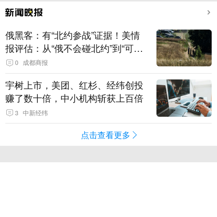
俄黑客：有“北约参战”证据！美情
报评估：从“俄不会碰北约”到“可能
发动有限攻击”
0
成都商报
宇树上市，美团、红杉、经纬创投
赚了数十倍，中小机构斩获上百倍
3
中新经纬
点击查看更多