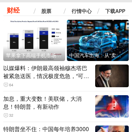
财经
股票
行情中心
下载APP
苹果拿下高端手机市场65%的份额：iPhone 17系列功不可没
中国汽车出海：从“卖出去”到“走进去”
以媒爆料：伊朗最高领袖穆杰塔巴
被紧急送医，情况极度危急，“可能
随时会死去”
64
加息，重大变数！美联储，大消
息！特朗普，有新动作
32
特朗普坐不住：中国每年培养3000