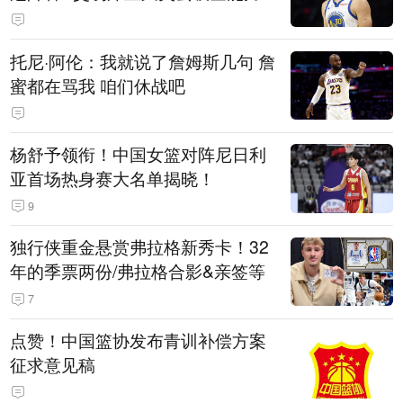
托尼·阿伦：我就说了詹姆斯几句 詹
蜜都在骂我 咱们休战吧
杨舒予领衔！中国女篮对阵尼日利
亚首场热身赛大名单揭晓！
9
独行侠重金悬赏弗拉格新秀卡！32
年的季票两份/弗拉格合影&亲签等
7
点赞！中国篮协发布青训补偿方案
征求意见稿