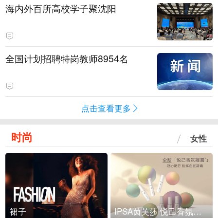
海内外百所高校学子聚沈阳
全国计划招聘特岗教师8954名
点击查看更多
时尚
女性
裙子
IPSA茵芙莎 悦己香氛凝露上市