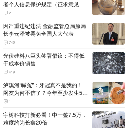
者个人信息保护规定（征求意见
稿）》公开征求意见
2
因严重违纪违法 金融监管总局原局
长李云泽被罢免全国人大代表
740
光伏硅料八巨头签署倡议：不得低
于成本价销售
419
泸溪河“喊冤”：牙冠真不是我的！
网友为何不信了？今年至少发生5
起“食品冤案”
1
宇树科技打新必看！中一签7.5万，
难度约为长鑫20倍