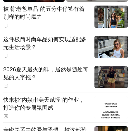
被嘲“老爸单品”的五分牛仔裤有着
别样的时尚魔力
这件极简时尚单品如何实现适配多
元生活场景？
2026夏天最火的鞋，居然是随处可
见的人字拖？
快来抄“内娱审美天赋怪”的作业，
打造你的专属氛围感
亲密关系中的爱与恐惧，被这部恐