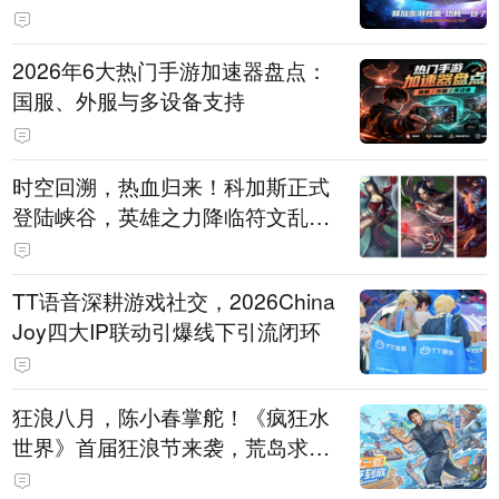
打造旗舰供电方案
2026年6大热门手游加速器盘点：
国服、外服与多设备支持
时空回溯，热血归来！科加斯正式
登陆峡谷，英雄之力降临符文乱
斗！
TT语音深耕游戏社交，2026China
Joy四大IP联动引爆线下引流闭环
狂浪八月，陈小春掌舵！《疯狂水
世界》首届狂浪节来袭，荒岛求生
直播即将开启