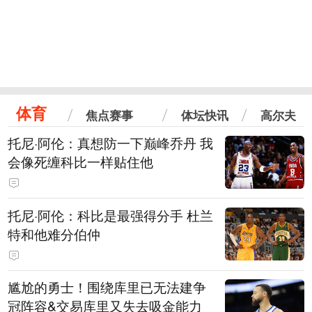
体育
焦点赛事
体坛快讯
高尔夫
托尼·阿伦：真想防一下巅峰乔丹 我
会像死缠科比一样贴住他
托尼·阿伦：科比是最强得分手 杜兰
特和他难分伯仲
尴尬的勇士！围绕库里已无法建争
冠阵容&交易库里又失去吸金能力