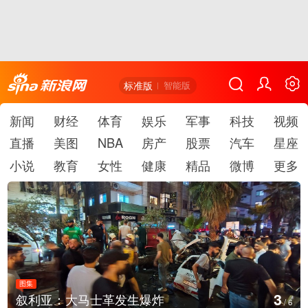
标准版
智能版
新闻
财经
体育
娱乐
军事
科技
视频
直播
美图
NBA
房产
股票
汽车
星座
小说
教育
女性
健康
精品
微博
更多
图集
3
叙利亚：大马士革发生爆炸
/
6