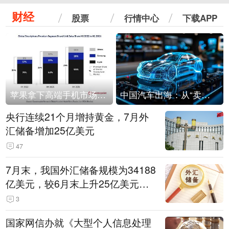
财经
股票
行情中心
下载APP
苹果拿下高端手机市场65%的份额：iPhone 17系列功不可没
中国汽车出海：从“卖出去”到“走进去”
央行连续21个月增持黄金，7月外
汇储备增加25亿美元
47
7月末，我国外汇储备规模为34188
亿美元，较6月末上升25亿美元，
升幅为0.07%
3
国家网信办就《大型个人信息处理