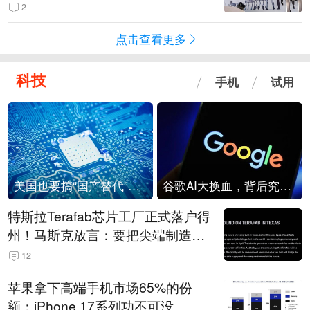
2
点击查看更多
科技
手机
试用
美国也要搞“国产替代”？先算清三笔账
谷歌AI大换血，背后究竟发生了什么？
特斯拉Terafab芯片工厂正式落户得
州！马斯克放言：要把尖端制造带
回美国
12
苹果拿下高端手机市场65%的份
额：iPhone 17系列功不可没