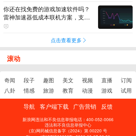
你还在找免费的游戏加速软件吗？
雷神加速器低成本联机方案，支持
免费试用
点击查看更多
滚动
奇闻
段子
趣图
美文
视频
直播
订阅
八卦
情感
旅游
教育
动漫
游戏
试用
导航
客户端下载
广告营销
反馈
新浪网违法和不良信息举报电话：400-052-0066
违法和不良信息举报中心
(京)网药械信息备字（2024）第 00220 号