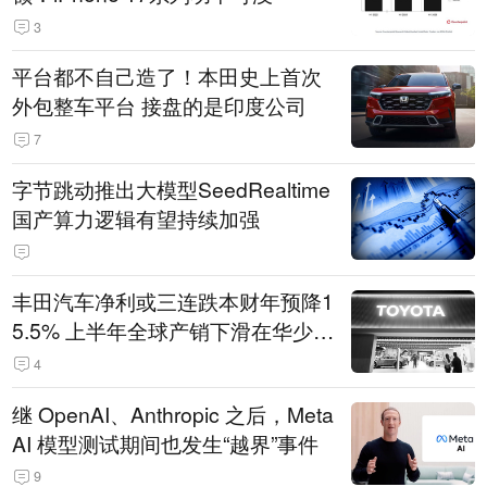
3
平台都不自己造了！本田史上首次
外包整车平台 接盘的是印度公司
7
字节跳动推出大模型SeedRealtime
国产算力逻辑有望持续加强
丰田汽车净利或三连跌本财年预降1
5.5% 上半年全球产销下滑在华少卖
14.3万辆
4
继 OpenAI、Anthropic 之后，Meta
AI 模型测试期间也发生“越界”事件
9