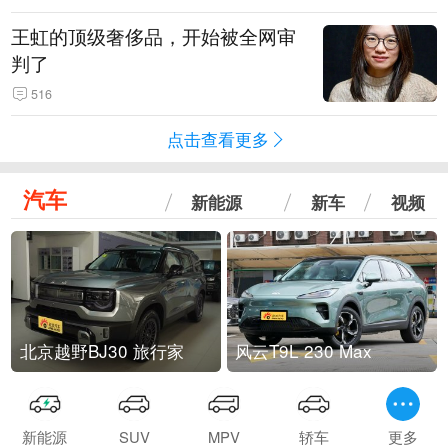
王虹的顶级奢侈品，开始被全网审
判了
516
点击查看更多
汽车
新能源
新车
视频
北京越野BJ30 旅行家
风云T9L 230 Max
新能源
SUV
MPV
轿车
更多