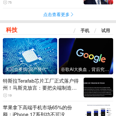
75
点击查看更多
科技
手机
试用
美国也要搞“国产替代”？先算清三笔账
谷歌AI大换血，背后究竟发生了什么？
特斯拉Terafab芯片工厂正式落户得
州！马斯克放言：要把尖端制造带
回美国
19
苹果拿下高端手机市场65%的份
额：iPhone 17系列功不可没