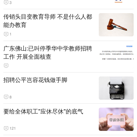
3
传销头目变教育导师 不是什么人都
能办教育
1
广东佛山:已叫停季华中学教师招聘
工作 开展全面核查
招聘公平岂容花钱做手脚
8
要给全体职工"应休尽休"的底气
121