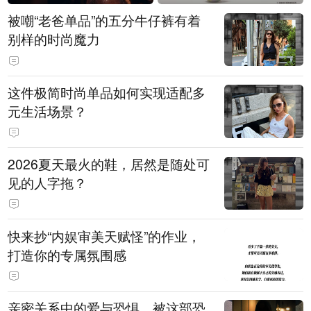
被嘲“老爸单品”的五分牛仔裤有着
别样的时尚魔力
这件极简时尚单品如何实现适配多
元生活场景？
2026夏天最火的鞋，居然是随处可
见的人字拖？
快来抄“内娱审美天赋怪”的作业，
打造你的专属氛围感
亲密关系中的爱与恐惧，被这部恐