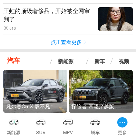
王虹的顶级奢侈品，开始被全网审
判了
516
点击查看更多
汽车
新能源
新车
视频
凡尔赛C5 X 驭不凡
探险者 四驱穿越版
新能源
SUV
MPV
轿车
更多