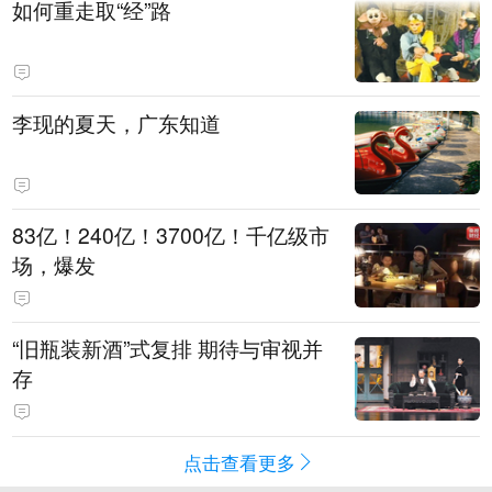
如何重走取“经”路
李现的夏天，广东知道
83亿！240亿！3700亿！千亿级市
场，爆发
“旧瓶装新酒”式复排 期待与审视并
存
点击查看更多