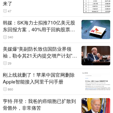
来了
47
韩媒：SK海力士拟推710亿美元股
东回报方案，40%用于回购股票，
相当于美股发行规模
340
美媒爆“美副防长致信国防业界领
袖，勒令其21天内提交增产计划”，
五角大楼回应
29
刚上线就删了！苹果中国官网删除
Apple智能接入阿里千问手册
860
亨特·拜登：我爸的癌细胞已扩散到
骨骼外，非常痛苦