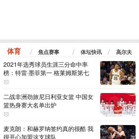
体育
焦点赛事
体坛快讯
高尔夫
2021年选秀球员生涯三分命中率
榜：特雷·墨菲第一 格莱姆斯第七
二战非洲劲旅尼日利亚女篮 中国女
篮热身赛大名单出炉
麦克朗：和赫罗纳签约真的很酷 我
很开心加盟这支球队