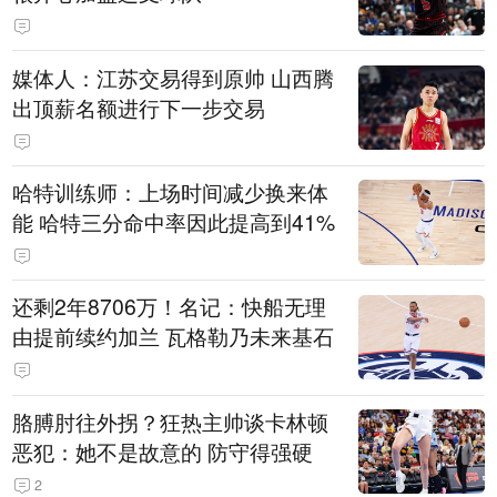
媒体人：江苏交易得到原帅 山西腾
出顶薪名额进行下一步交易
哈特训练师：上场时间减少换来体
能 哈特三分命中率因此提高到41%
还剩2年8706万！名记：快船无理
由提前续约加兰 瓦格勒乃未来基石
胳膊肘往外拐？狂热主帅谈卡林顿
恶犯：她不是故意的 防守得强硬
2