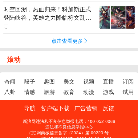
时空回溯，热血归来！科加斯正式
登陆峡谷，英雄之力降临符文乱
斗！
点击查看更多
滚动
奇闻
段子
趣图
美文
视频
直播
订阅
八卦
情感
旅游
教育
动漫
游戏
试用
导航
客户端下载
广告营销
反馈
新浪网违法和不良信息举报电话：400-052-0066
违法和不良信息举报中心
(京)网药械信息备字（2024）第 00220 号