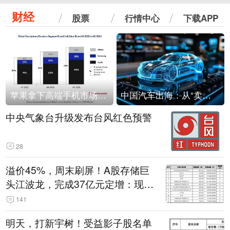
财经
股票
行情中心
下载APP
苹果拿下高端手机市场65%的份额：iPhone 17系列功不可没
中国汽车出海：从“卖出去”到“走进去”
中央气象台升级发布台风红色预警
28
溢价45%，周末刷屏！A股存储巨
头江波龙，完成37亿元定增：现价
386.6元，定增价560元
141
明天，打新宇树！受益影子股名单