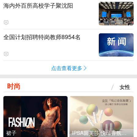
海内外百所高校学子聚沈阳
全国计划招聘特岗教师8954名
点击查看更多
时尚
女性
裙子
IPSA茵芙莎 悦己香氛凝露上市