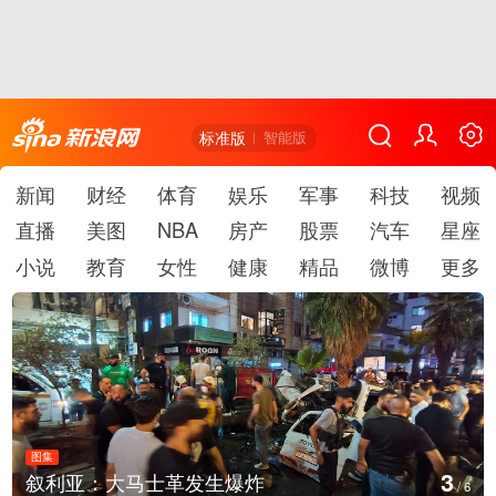
标准版
智能版
新闻
财经
体育
娱乐
军事
科技
视频
直播
美图
NBA
房产
股票
汽车
星座
小说
教育
女性
健康
精品
微博
更多
图集
3
叙利亚：大马士革发生爆炸
/
6