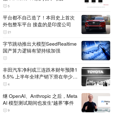
5
平台都不自己造了！本田史上首次
外包整车平台 接盘的是印度公司
21
字节跳动推出大模型SeedRealtime
国产算力逻辑有望持续加强
丰田汽车净利或三连跌本财年预降1
5.5% 上半年全球产销下滑在华少卖
14.3万辆
4
继 OpenAI、Anthropic 之后，Meta
AI 模型测试期间也发生“越界”事件
9