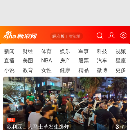
标准版
智能版
新闻
财经
体育
娱乐
军事
科技
视频
直播
美图
NBA
房产
股票
汽车
星座
小说
教育
女性
健康
精品
微博
更多
图集
4
叙利亚：大马士革发生爆炸
/
6