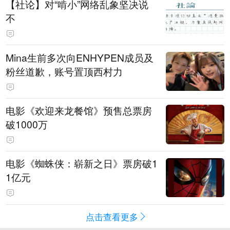
【社论】对“啃小”网络乱象坚决说
不
Mina生前多次向ENHYPEN成员及
粉丝道歉，账号置顶西村力
电影《欢迎来龙餐馆》预售总票房
破1000万
电影《蜘蛛侠：崭新之日》票房破1
1亿元
点击查看更多