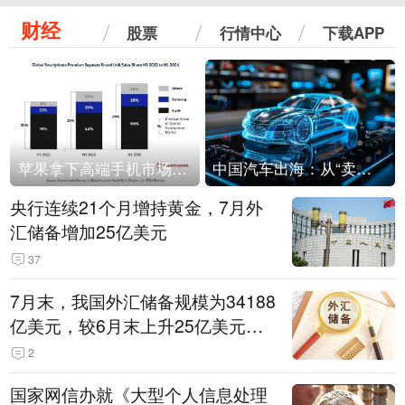
财经
股票
行情中心
下载APP
苹果拿下高端手机市场65%的份额：iPhone 17系列功不可没
中国汽车出海：从“卖出去”到“走进去”
央行连续21个月增持黄金，7月外
汇储备增加25亿美元
37
7月末，我国外汇储备规模为34188
亿美元，较6月末上升25亿美元，
升幅为0.07%
2
国家网信办就《大型个人信息处理