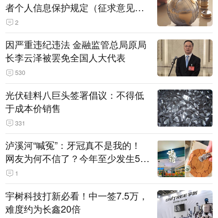
者个人信息保护规定（征求意见
稿）》公开征求意见
2
因严重违纪违法 金融监管总局原局
长李云泽被罢免全国人大代表
530
光伏硅料八巨头签署倡议：不得低
于成本价销售
331
泸溪河“喊冤”：牙冠真不是我的！
网友为何不信了？今年至少发生5
起“食品冤案”
1
宇树科技打新必看！中一签7.5万，
难度约为长鑫20倍