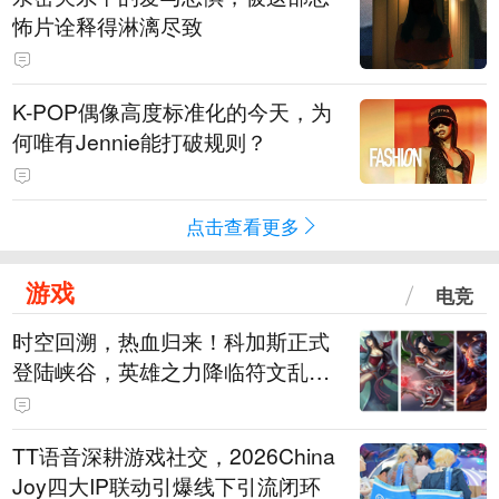
怖片诠释得淋漓尽致
K-POP偶像高度标准化的今天，为
何唯有Jennie能打破规则？
点击查看更多
游戏
电竞
时空回溯，热血归来！科加斯正式
登陆峡谷，英雄之力降临符文乱
斗！
TT语音深耕游戏社交，2026China
Joy四大IP联动引爆线下引流闭环