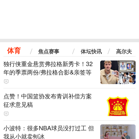
体育
焦点赛事
体坛快讯
高尔夫
独行侠重金悬赏弗拉格新秀卡！32
年的季票两份/弗拉格合影&亲签等
点赞！中国篮协发布青训补偿方案
征求意见稿
小波特：很多NBA球员没打过工 但
我从小就卖刨冰