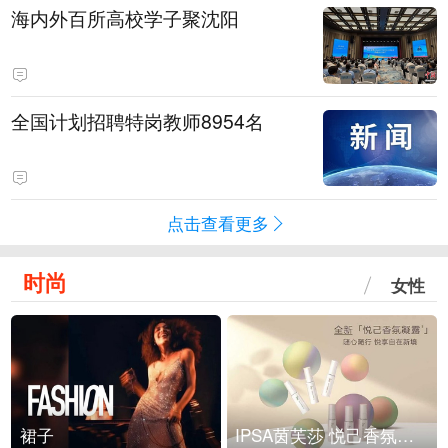
海内外百所高校学子聚沈阳
全国计划招聘特岗教师8954名
点击查看更多
时尚
女性
裙子
IPSA茵芙莎 悦己香氛凝露上市