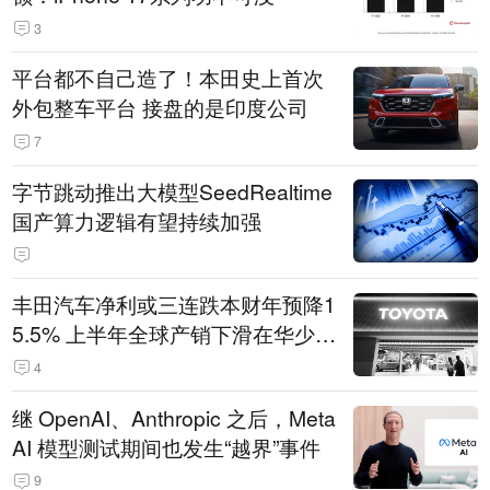
3
平台都不自己造了！本田史上首次
外包整车平台 接盘的是印度公司
7
字节跳动推出大模型SeedRealtime
国产算力逻辑有望持续加强
丰田汽车净利或三连跌本财年预降1
5.5% 上半年全球产销下滑在华少卖
14.3万辆
4
继 OpenAI、Anthropic 之后，Meta
AI 模型测试期间也发生“越界”事件
9