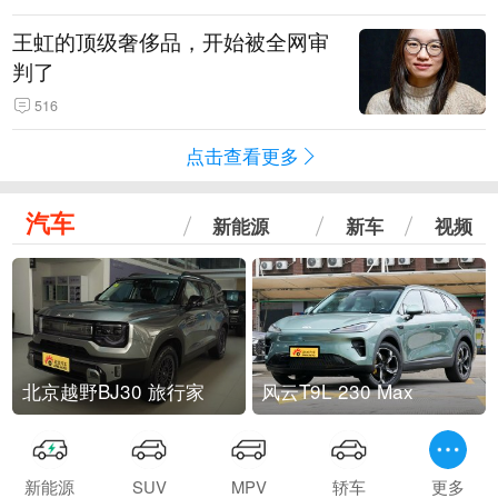
王虹的顶级奢侈品，开始被全网审
判了
516
点击查看更多
汽车
新能源
新车
视频
北京越野BJ30 旅行家
风云T9L 230 Max
新能源
SUV
MPV
轿车
更多