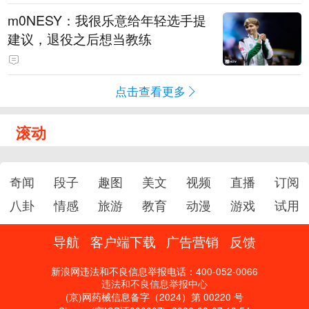
m0NESY：我很乐意给年轻选手提
建议，退役之后想当教练
点击查看更多
滚动
奇闻
段子
趣图
美文
视频
直播
订阅
八卦
情感
旅游
教育
动漫
游戏
试用
导航
客户端下载
广告营销
反馈
新浪网违法和不良信息举报电话：400-052-0066
违法和不良信息举报中心
(京)网药械信息备字（2024）第 00220 号