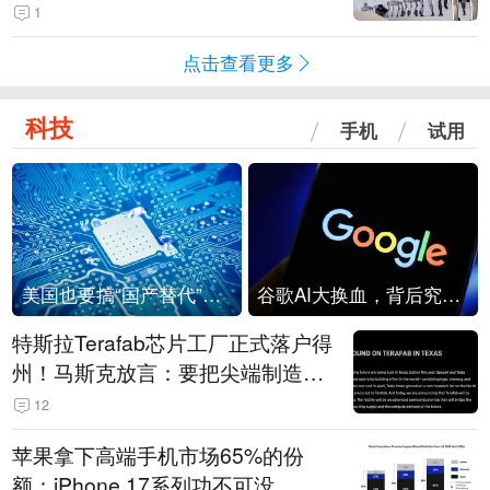
1
点击查看更多
科技
手机
试用
美国也要搞“国产替代”？先算清三笔账
谷歌AI大换血，背后究竟发生了什么？
特斯拉Terafab芯片工厂正式落户得
州！马斯克放言：要把尖端制造带
回美国
12
苹果拿下高端手机市场65%的份
额：iPhone 17系列功不可没