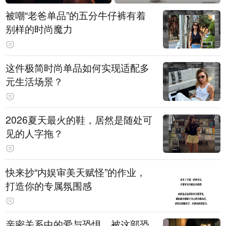
被嘲“老爸单品”的五分牛仔裤有着
别样的时尚魔力
这件极简时尚单品如何实现适配多
元生活场景？
2026夏天最火的鞋，居然是随处可
见的人字拖？
快来抄“内娱审美天赋怪”的作业，
打造你的专属氛围感
亲密关系中的爱与恐惧，被这部恐