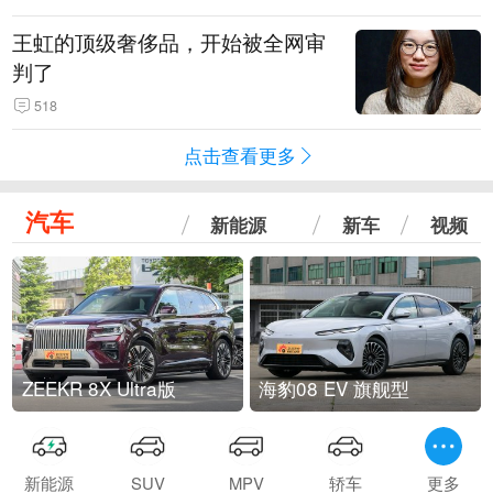
王虹的顶级奢侈品，开始被全网审
判了
518
点击查看更多
汽车
新能源
新车
视频
ZEEKR 8X Ultra版
海豹08 EV 旗舰型
新能源
SUV
MPV
轿车
更多