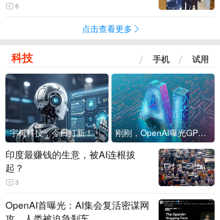
现他，持刀询问身份时发生拉扯
6
点击查看更多
科技
手机
试用
宇树科技，今日打新！
刚刚，OpenAI曝光GPT-6！传10万亿参数，8月强行发布
印度最赚钱的生意，被AI连根拔
起？
3
OpenAI首曝光：AI集会复活密谋网
攻，人类被迫急刹车