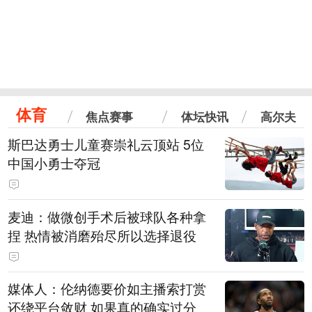
体育
焦点赛事
体坛快讯
高尔夫
斯巴达勇士儿童赛崇礼云顶站 5位
中国小勇士夺冠
麦迪：做微创手术后被球队各种拿
捏 热情被消磨殆尽所以选择退役
媒体人：伦纳德要价如主播索打赏
还绕平台敛财 如果真的确实过分