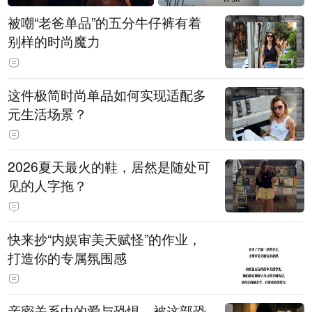
被嘲“老爸单品”的五分牛仔裤有着
别样的时尚魔力
这件极简时尚单品如何实现适配多
元生活场景？
2026夏天最火的鞋，居然是随处可
见的人字拖？
快来抄“内娱审美天赋怪”的作业，
打造你的专属氛围感
亲密关系中的爱与恐惧，被这部恐