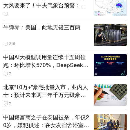
大风要来了！中央气象台预警：今
天到明天，浙江、安徽有特大暴雨
牛弹琴：美国，此地无银三百两
219
中国AI大模型调用量连续十五周领
跑：环比增长570%，DeepSeek-V
4-Flash正式版登顶！MiniMax M
7
3、阶跃星辰Step 3.7 Flash跌出榜
北京“10万+”豪宅批量入市，业内人
单
士：预计未来两三年千万元级豪宅
潜在供应达万套！谁在买单？
7
中国籍富商之子在泰国被杀，年仅2
0岁，嫌犯供述：在女友宿舍浴室发