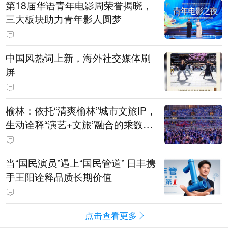
第18届华语青年电影周荣誉揭晓，
三大板块助力青年影人圆梦
中国风热词上新，海外社交媒体刷
屏
榆林：依托“清爽榆林”城市文旅IP，
生动诠释“演艺+文旅”融合的乘数效
应
当“国民演员”遇上“国民管道” 日丰携
手王阳诠释品质长期价值
点击查看更多