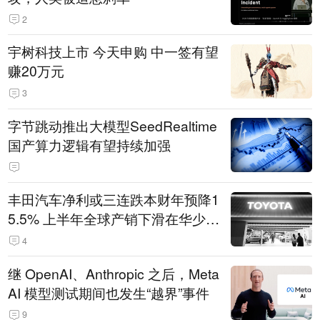
2
宇树科技上市 今天申购 中一签有望
赚20万元
3
字节跳动推出大模型SeedRealtime
国产算力逻辑有望持续加强
丰田汽车净利或三连跌本财年预降1
5.5% 上半年全球产销下滑在华少卖
14.3万辆
4
继 OpenAI、Anthropic 之后，Meta
AI 模型测试期间也发生“越界”事件
9