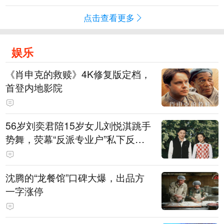
点击查看更多
娱乐
《肖申克的救赎》4K修复版定档，
首登内地影院
56岁刘奕君陪15岁女儿刘悦淇跳手
势舞，荧幕“反派专业户”私下反差
明显，女儿主攻高尔夫，曾以最小
年龄出战职业赛
沈腾的“龙餐馆”口碑大爆，出品方
一字涨停