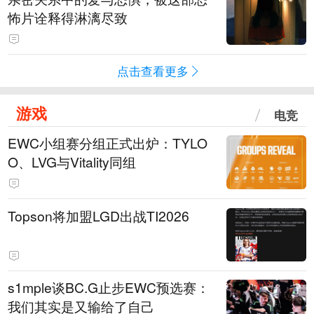
怖片诠释得淋漓尽致
点击查看更多
游戏
电竞
EWC小组赛分组正式出炉：TYLO
O、LVG与Vitality同组
Topson将加盟LGD出战TI2026
s1mple谈BC.G止步EWC预选赛：
我们其实是又输给了自己