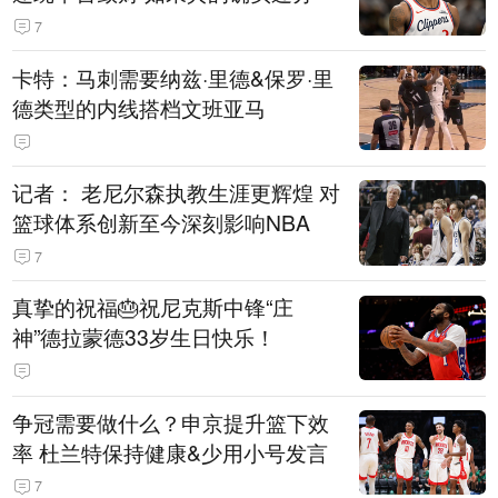
7
卡特：马刺需要纳兹·里德&保罗·里
德类型的内线搭档文班亚马
记者： 老尼尔森执教生涯更辉煌 对
篮球体系创新至今深刻影响NBA
7
真挚的祝福🎂祝尼克斯中锋“庄
神”德拉蒙德33岁生日快乐！
争冠需要做什么？申京提升篮下效
率 杜兰特保持健康&少用小号发言
7