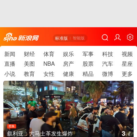
标准版
智能版
新闻
财经
体育
娱乐
军事
科技
视频
直播
美图
NBA
房产
股票
汽车
星座
小说
教育
女性
健康
精品
微博
更多
图集
4
叙利亚：大马士革发生爆炸
/
6