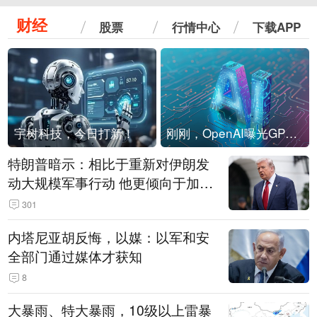
财经
股票
行情中心
下载APP
宇树科技，今日打新！
刚刚，OpenAI曝光GPT-6！传10万亿参数，8月强行发布
特朗普暗示：相比于重新对伊朗发
动大规模军事行动 他更倾向于加大
经济施压
301
内塔尼亚胡反悔，以媒：以军和安
全部门通过媒体才获知
8
大暴雨、特大暴雨，10级以上雷暴