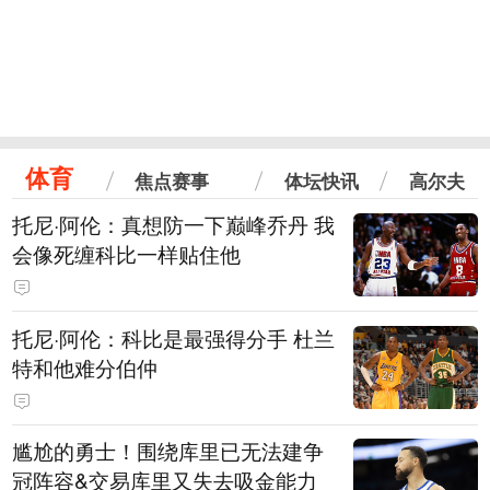
体育
焦点赛事
体坛快讯
高尔夫
托尼·阿伦：真想防一下巅峰乔丹 我
会像死缠科比一样贴住他
托尼·阿伦：科比是最强得分手 杜兰
特和他难分伯仲
尴尬的勇士！围绕库里已无法建争
冠阵容&交易库里又失去吸金能力