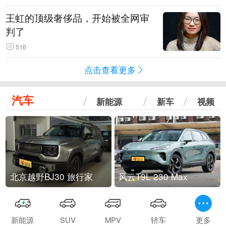
王虹的顶级奢侈品，开始被全网审
判了
516
点击查看更多
汽车
新能源
新车
视频
北京越野BJ30 旅行家
风云T9L 230 Max
新能源
SUV
MPV
轿车
更多