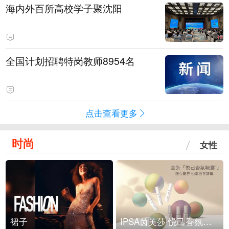
海内外百所高校学子聚沈阳
全国计划招聘特岗教师8954名
点击查看更多
时尚
女性
裙子
IPSA茵芙莎 悦己香氛凝露上市