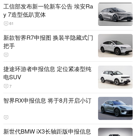
工信部发布新一轮新车公告 埃安Ra
y 7造型低趴宽体
61
新款智界R7申报图 换装半隐藏式门
把手
捷途环游者申报信息 定位紧凑型纯
电SUV
7
智界RX申报信息 将于8月开启小订
新世代BMW iX3长轴距版申报信息