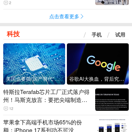
2
点击查看更多
科技
手机
试用
美国也要搞“国产替代”？先算清三笔账
谷歌AI大换血，背后究竟发生了什么？
特斯拉Terafab芯片工厂正式落户得
州！马斯克放言：要把尖端制造带
回美国
12
苹果拿下高端手机市场65%的份
额：iPhone 17系列功不可没