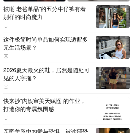
被嘲“老爸单品”的五分牛仔裤有着
别样的时尚魔力
这件极简时尚单品如何实现适配多
元生活场景？
2026夏天最火的鞋，居然是随处可
见的人字拖？
快来抄“内娱审美天赋怪”的作业，
打造你的专属氛围感
亲密关系中的爱与恐惧，被这部恐