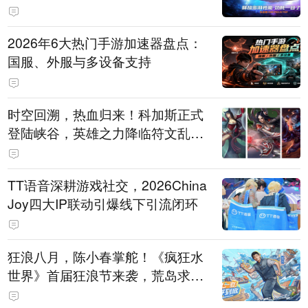
打造旗舰供电方案
2026年6大热门手游加速器盘点：
国服、外服与多设备支持
时空回溯，热血归来！科加斯正式
登陆峡谷，英雄之力降临符文乱
斗！
TT语音深耕游戏社交，2026China
Joy四大IP联动引爆线下引流闭环
狂浪八月，陈小春掌舵！《疯狂水
世界》首届狂浪节来袭，荒岛求生
直播即将开启