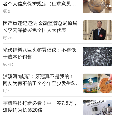
者个人信息保护规定（征求意见
稿）》公开征求意见
2
因严重违纪违法 金融监管总局原局
长李云泽被罢免全国人大代表
719
光伏硅料八巨头签署倡议：不得低
于成本价销售
419
泸溪河“喊冤”：牙冠真不是我的！
网友为何不信了？今年至少发生5
起“食品冤案”
1
宇树科技打新必看！中一签7.5万，
难度约为长鑫20倍