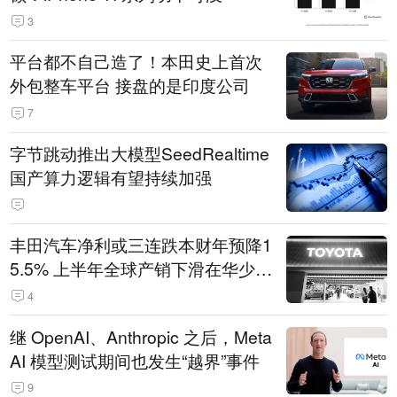
3
平台都不自己造了！本田史上首次
外包整车平台 接盘的是印度公司
7
字节跳动推出大模型SeedRealtime
国产算力逻辑有望持续加强
丰田汽车净利或三连跌本财年预降1
5.5% 上半年全球产销下滑在华少卖
14.3万辆
4
继 OpenAI、Anthropic 之后，Meta
AI 模型测试期间也发生“越界”事件
9