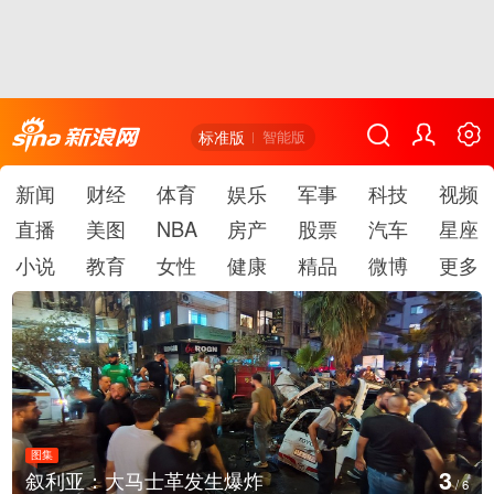
标准版
智能版
新闻
财经
体育
娱乐
军事
科技
视频
直播
美图
NBA
房产
股票
汽车
星座
小说
教育
女性
健康
精品
微博
更多
图集
4
叙利亚：大马士革发生爆炸
/
6