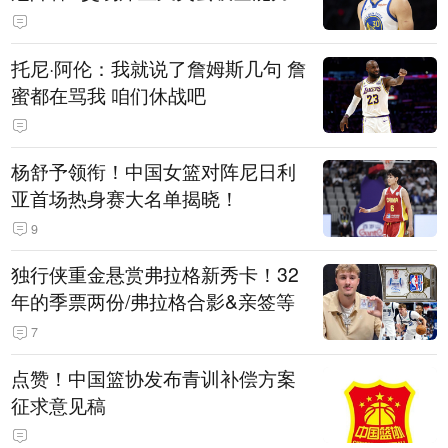
托尼·阿伦：我就说了詹姆斯几句 詹
蜜都在骂我 咱们休战吧
杨舒予领衔！中国女篮对阵尼日利
亚首场热身赛大名单揭晓！
9
独行侠重金悬赏弗拉格新秀卡！32
年的季票两份/弗拉格合影&亲签等
7
点赞！中国篮协发布青训补偿方案
征求意见稿