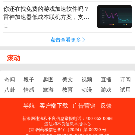
你还在找免费的游戏加速软件吗？
雷神加速器低成本联机方案，支持
免费试用
点击查看更多
滚动
奇闻
段子
趣图
美文
视频
直播
订阅
八卦
情感
旅游
教育
动漫
游戏
试用
导航
客户端下载
广告营销
反馈
新浪网违法和不良信息举报电话：400-052-0066
违法和不良信息举报中心
(京)网药械信息备字（2024）第 00220 号