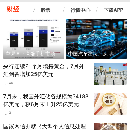
财经
股票
行情中心
下载APP
苹果拿下高端手机市场65%的份额：iPhone 17系列功不可没
中国汽车出海：从“卖出去”到“走进去”
央行连续21个月增持黄金，7月外
汇储备增加25亿美元
46
7月末，我国外汇储备规模为34188
亿美元，较6月末上升25亿美元，
升幅为0.07%
3
国家网信办就《大型个人信息处理