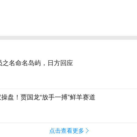
员之名命名岛屿，日方回应
全权操盘！贾国龙“放手一搏”鲜羊赛道
点击查看更多