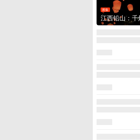
图集
江西铅山：千