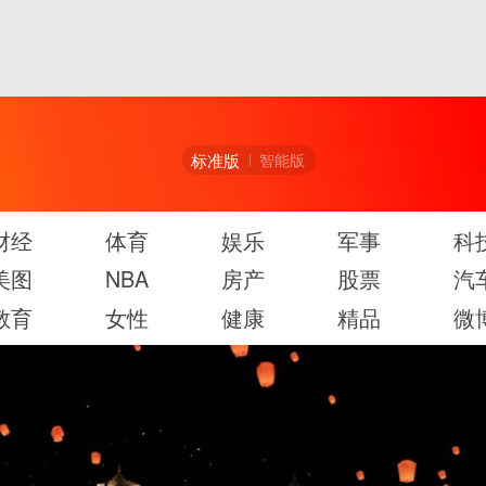
标准版
智能版
财经
体育
娱乐
军事
科
美图
NBA
房产
股票
汽
教育
女性
健康
精品
微