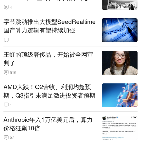
14.3万辆
4
字节跳动推出大模型SeedRealtime
国产算力逻辑有望持续加强
王虹的顶级奢侈品，开始被全网审
判了
516
AMD大跌！Q2营收、利润均超预
期，Q3指引未满足激进投资者预期
1
Anthropic年入1万亿美元后，算力
价格狂飙10倍
57