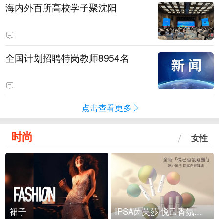
海内外百所高校学子聚沈阳
全国计划招聘特岗教师8954名
点击查看更多
时尚
女性
裙子
IPSA茵芙莎 悦己香氛凝露上市