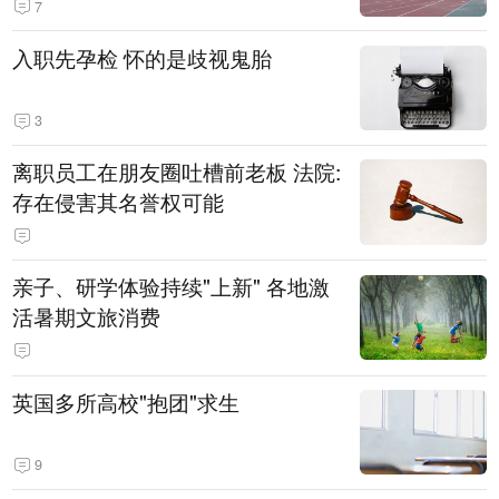
7
入职先孕检 怀的是歧视鬼胎
3
离职员工在朋友圈吐槽前老板 法院:
存在侵害其名誉权可能
亲子、研学体验持续"上新" 各地激
活暑期文旅消费
英国多所高校"抱团"求生
9