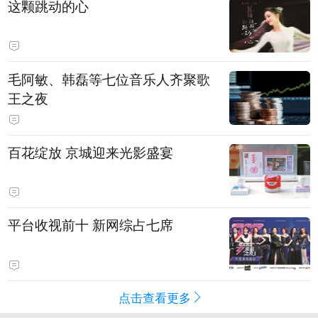
这颗跳动的心
毛阿敏、韩磊等七位音乐人齐聚歌
王之夜
百花绽放 京城迎来光影盛宴
平台收视前十 新网综占七席
点击查看更多