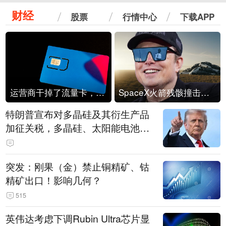
财经
股票
行情中心
下载APP
运营商干掉了流量卡，他们真的玩不起了
SpaceX火箭残骸撞击月球
特朗普宣布对多晶硅及其衍生产品
加征关税，多晶硅、太阳能电池等
设置最低进口价格
突发：刚果（金）禁止铜精矿、钴
精矿出口！影响几何？
515
英伟达考虑下调Rubin Ultra芯片显