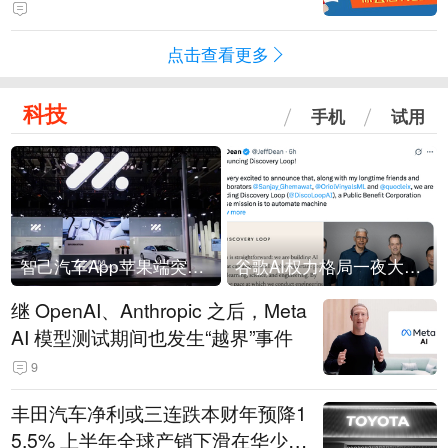
跨境支付+算力+AI智能体；跨境支
付+国资
点击查看更多
科技
手机
试用
智己汽车App苹果端突然“下架”
谷歌AI权力格局一夜大洗牌
继 OpenAI、Anthropic 之后，Meta
AI 模型测试期间也发生“越界”事件
9
丰田汽车净利或三连跌本财年预降1
5.5% 上半年全球产销下滑在华少卖