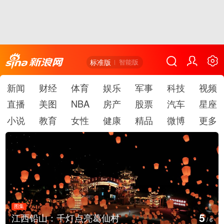
标准版
智能版
新闻
财经
体育
娱乐
军事
科技
视频
直播
美图
NBA
房产
股票
汽车
星座
小说
教育
女性
健康
精品
微博
更多
图集
5
江西铅山：千灯点亮葛仙村
/
6