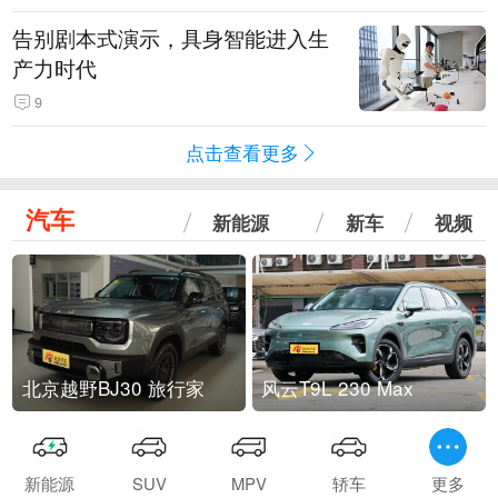
告别剧本式演示，具身智能进入生
产力时代
9
点击查看更多
汽车
新能源
新车
视频
北京越野BJ30 旅行家
风云T9L 230 Max
新能源
SUV
MPV
轿车
更多