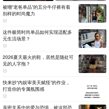
被嘲“老爸单品”的五分牛仔裤有着
别样的时尚魔力
这件极简时尚单品如何实现适配多
元生活场景？
2026夏天最火的鞋，居然是随处可
见的人字拖？
快来抄“内娱审美天赋怪”的作业，
打造你的专属氛围感
亲密关系中的爱与恐惧，被这部恐