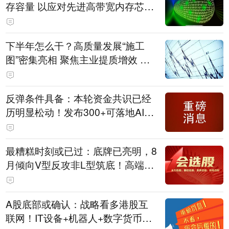
存容量 以应对先进高带宽内存芯片
短缺问题
下半年怎么干？高质量发展“施工
图”密集亮相 聚焦主业提质增效 国
资央企向AI要动能
反弹条件具备：本轮资金共识已经
历明显松动！发布300+可落地AI应
用；跨境支付+AI智能体；密码安全
主力军
最糟糕时刻或已过：底牌已亮明，8
月倾向V型反攻非L型筑底！高端制
造与跨境电商融合；IT设备+机器人
+芯片
A股底部或确认：战略看多港股互
联网！IT设备+机器人+数字货币；