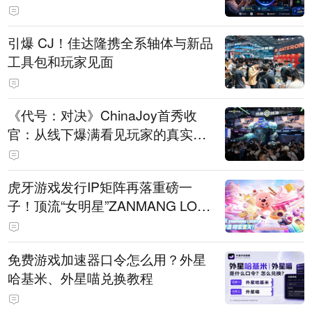
引爆 CJ！佳达隆携全系轴体与新品
工具包和玩家见面
《代号：对决》ChinaJoy首秀收
官：从线下爆满看见玩家的真实期
待
虎牙游戏发行IP矩阵再落重磅一
子！顶流“女明星”ZANMANG LOO
PY 正版3D消除手游《消消奇遇》
惊喜曝光
免费游戏加速器口令怎么用？外星
哈基米、外星喵兑换教程