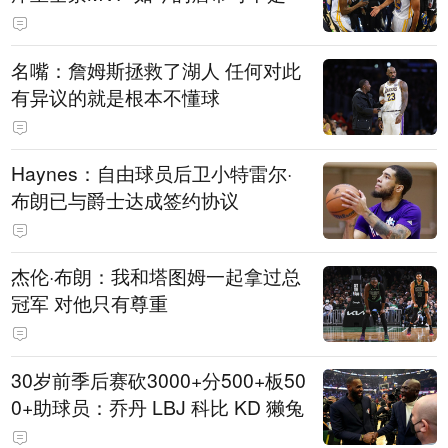
名嘴：詹姆斯拯救了湖人 任何对此
有异议的就是根本不懂球
Haynes：自由球员后卫小特雷尔·
布朗已与爵士达成签约协议
杰伦·布朗：我和塔图姆一起拿过总
冠军 对他只有尊重
30岁前季后赛砍3000+分500+板50
0+助球员：乔丹 LBJ 科比 KD 獭兔