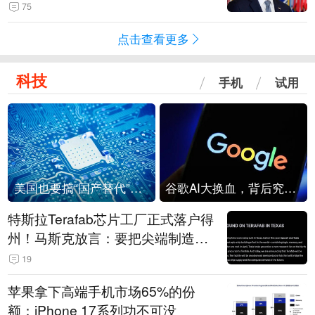
75
点击查看更多
科技
手机
试用
美国也要搞“国产替代”？先算清三笔账
谷歌AI大换血，背后究竟发生了什么？
特斯拉Terafab芯片工厂正式落户得
州！马斯克放言：要把尖端制造带
回美国
19
苹果拿下高端手机市场65%的份
额：iPhone 17系列功不可没