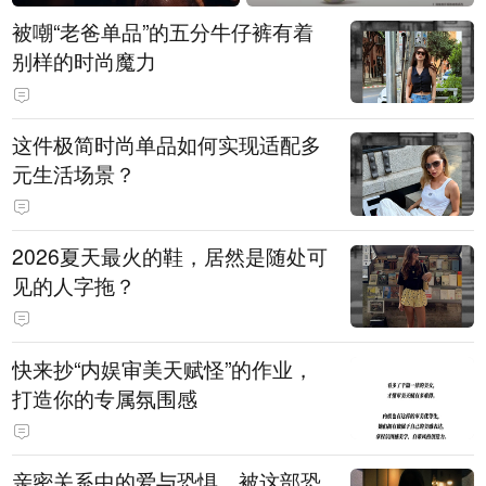
被嘲“老爸单品”的五分牛仔裤有着
别样的时尚魔力
这件极简时尚单品如何实现适配多
元生活场景？
2026夏天最火的鞋，居然是随处可
见的人字拖？
快来抄“内娱审美天赋怪”的作业，
打造你的专属氛围感
亲密关系中的爱与恐惧，被这部恐