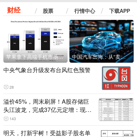
财经
股票
行情中心
下载APP
苹果拿下高端手机市场65%的份额：iPhone 17系列功不可没
中国汽车出海：从“卖出去”到“走进去”
中央气象台升级发布台风红色预警
28
溢价45%，周末刷屏！A股存储巨
头江波龙，完成37亿元定增：现价
386.6元，定增价560元
143
明天，打新宇树！受益影子股名单