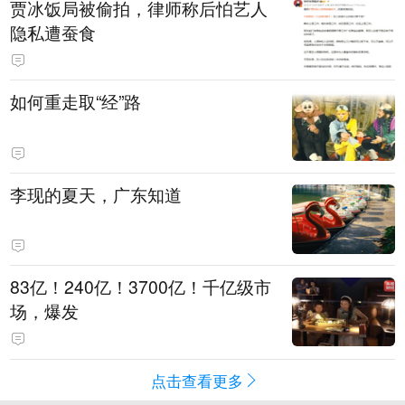
贾冰饭局被偷拍，律师称后怕艺人
隐私遭蚕食
如何重走取“经”路
李现的夏天，广东知道
83亿！240亿！3700亿！千亿级市
场，爆发
点击查看更多