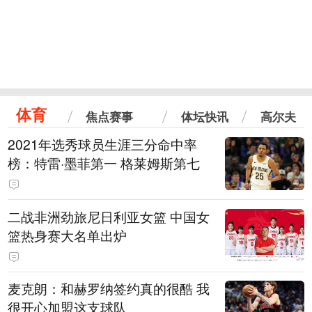
体育
焦点赛事
体坛快讯
高尔夫
2021年选秀球员生涯三分命中率
榜：特雷·墨菲第一 格莱姆斯第七
二战非洲劲旅尼日利亚女篮 中国女
篮热身赛大名单出炉
麦克朗：和赫罗纳签约真的很酷 我
很开心加盟这支球队