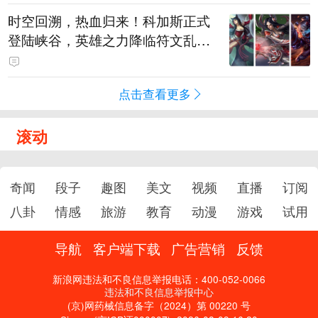
时空回溯，热血归来！科加斯正式
登陆峡谷，英雄之力降临符文乱
斗！
点击查看更多
滚动
奇闻
段子
趣图
美文
视频
直播
订阅
八卦
情感
旅游
教育
动漫
游戏
试用
导航
客户端下载
广告营销
反馈
新浪网违法和不良信息举报电话：400-052-0066
违法和不良信息举报中心
(京)网药械信息备字（2024）第 00220 号