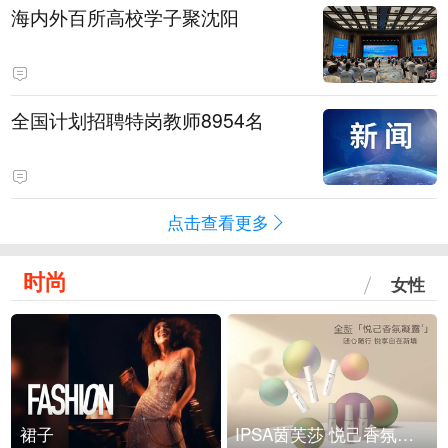
海内外百所高校学子聚沈阳
全国计划招聘特岗教师8954名
点击查看更多
时尚
女性
裙子
IPSA茵芙莎 悦己香氛凝露上市