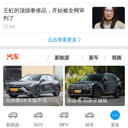
王虹的顶级奢侈品，开始被全网审
判了
516
点击查看更多
汽车
新能源
新车
视频
凡尔赛C5 X 驭不凡
探险者 四驱穿越版
新能源
SUV
MPV
轿车
更多