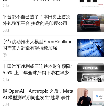
5
平台都不自己造了！本田史上首次
外包整车平台 接盘的是印度公司
21
字节跳动推出大模型SeedRealtime
国产算力逻辑有望持续加强
丰田汽车净利或三连跌本财年预降1
5.5% 上半年全球产销下滑在华少卖
14.3万辆
4
继 OpenAI、Anthropic 之后，Meta
AI 模型测试期间也发生“越界”事件
9