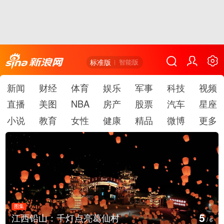
标准版
智能版
新闻
财经
体育
娱乐
军事
科技
视频
直播
美图
NBA
房产
股票
汽车
星座
小说
教育
女性
健康
精品
微博
更多
图集
6
葛仙村
上海：七彩稻田画迎最佳
/
6