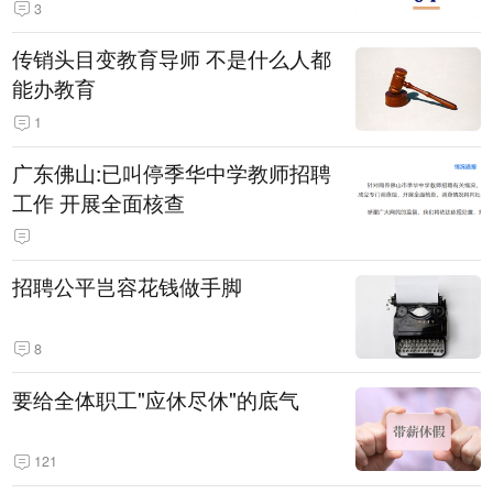
3
传销头目变教育导师 不是什么人都
能办教育
1
广东佛山:已叫停季华中学教师招聘
工作 开展全面核查
招聘公平岂容花钱做手脚
8
要给全体职工"应休尽休"的底气
121