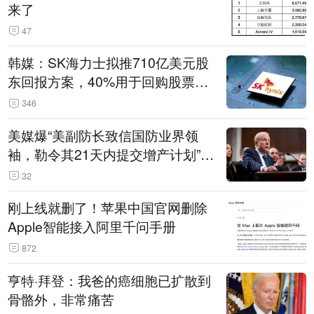
来了
47
韩媒：SK海力士拟推710亿美元股
东回报方案，40%用于回购股票，
相当于美股发行规模
346
美媒爆“美副防长致信国防业界领
袖，勒令其21天内提交增产计划”，
五角大楼回应
32
刚上线就删了！苹果中国官网删除
Apple智能接入阿里千问手册
872
亨特·拜登：我爸的癌细胞已扩散到
骨骼外，非常痛苦