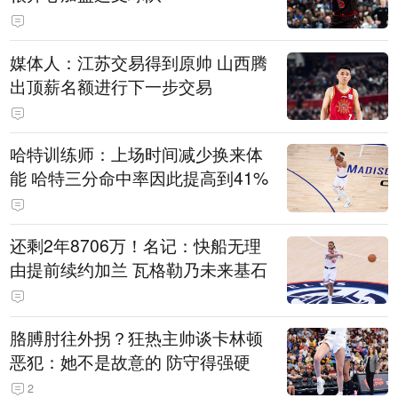
媒体人：江苏交易得到原帅 山西腾
出顶薪名额进行下一步交易
哈特训练师：上场时间减少换来体
能 哈特三分命中率因此提高到41%
还剩2年8706万！名记：快船无理
由提前续约加兰 瓦格勒乃未来基石
胳膊肘往外拐？狂热主帅谈卡林顿
恶犯：她不是故意的 防守得强硬
2