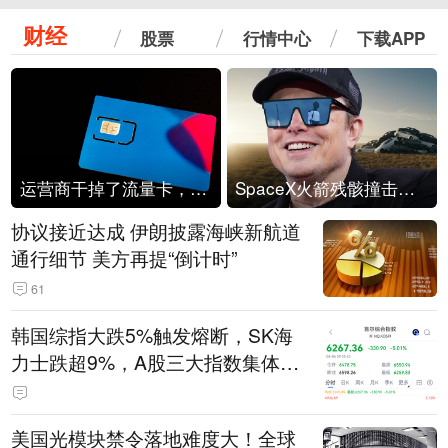
财经
股票
行情中心
下载APP
运营商干掉了流量卡，他们真的玩不起了
SpaceX火箭残骸撞击月球
协议接近达成 伊朗披露海峡新航道
通行细节 美方再提“倒计时”
61
韩国综指大跌5%触发熔断，SK海
力士跌超9%，A股三大指数集体低
开
美国光模块禁令落地难度大！全球