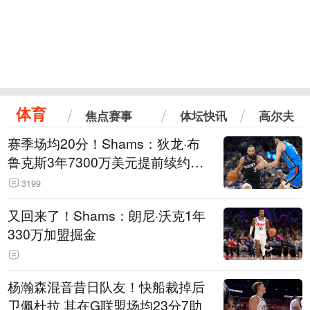
体育
焦点赛事
体坛快讯
高尔夫
赛季场均20分！Shams：狄龙·布
鲁克斯3年7300万美元提前续约太
阳
3199
又回来了！Shams：朗尼·沃克1年
330万加盟掘金
杨瀚森混音昔日队友！快船裁掉后
卫佩杜拉 其在G联盟场均23分7助