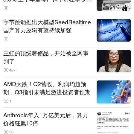
14.3万辆
字节跳动推出大模型SeedRealtime
国产算力逻辑有望持续加强
王虹的顶级奢侈品，开始被全网审
判了
487
AMD大跌！Q2营收、利润均超预
期，Q3指引未满足激进投资者预期
1
Anthropic年入1万亿美元后，算力
价格狂飙10倍
56