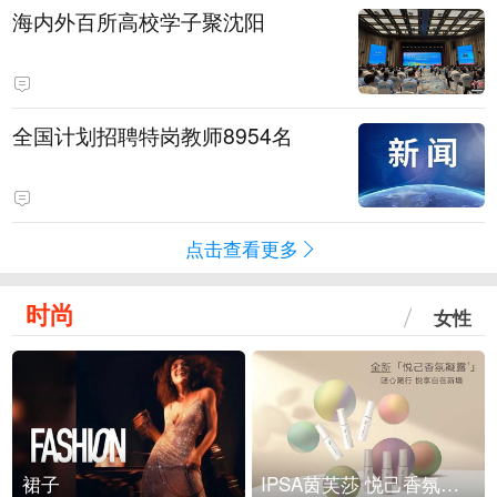
海内外百所高校学子聚沈阳
全国计划招聘特岗教师8954名
点击查看更多
时尚
女性
裙子
IPSA茵芙莎 悦己香氛凝露上市