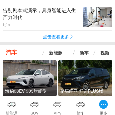
告别剧本式演示，具身智能进入生
产力时代
9
点击查看更多
汽车
新能源
新车
视频
海豹08EV 905旗舰型
格瑞维亚 舒适PLUS版
新能源
SUV
MPV
轿车
更多