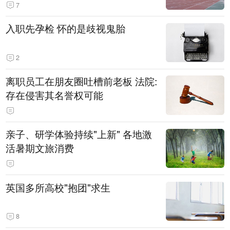
7
入职先孕检 怀的是歧视鬼胎
2
离职员工在朋友圈吐槽前老板 法院:
存在侵害其名誉权可能
亲子、研学体验持续"上新" 各地激
活暑期文旅消费
英国多所高校"抱团"求生
8