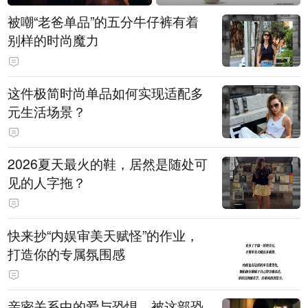
被嘲“老爸单品”的五分牛仔裤有着
别样的时尚魔力
这件极简时尚单品如何实现适配多
元生活场景？
2026夏天最火的鞋，居然是随处可
见的人字拖？
快来抄“内娱审美天赋怪”的作业，
打造你的专属氛围感
亲密关系中的爱与恐惧，被这部恐