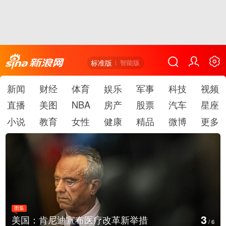
标准版
智能版
新闻
财经
体育
娱乐
军事
科技
视频
直播
美图
NBA
房产
股票
汽车
星座
小说
教育
女性
健康
精品
微博
更多
图集
3
美国：肯尼迪宣布医疗改革新举措
/
6