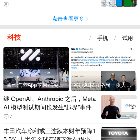
点击查看更多
科技
手机
试用
智己汽车App苹果端突然“下架”
谷歌AI权力格局一夜大洗牌
继 OpenAI、Anthropic 之后，Meta
AI 模型测试期间也发生“越界”事件
7
丰田汽车净利或三连跌本财年预降1
5.5% 上半年全球产销下滑在华少卖