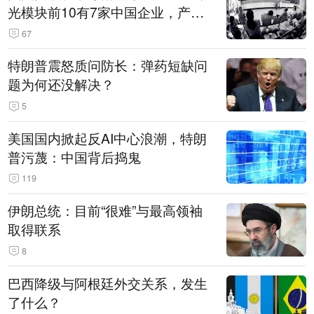
光模块前10有7家中国企业，产业
界人士：想“脱钩”并不容易
67
特朗普震怒质问防长：弹药短缺问
题为何还没解决？
5
美国国内掀起反AI中心浪潮，特朗
普污蔑：中国背后捣鬼
119
伊朗总统：目前“很难”与最高领袖
取得联系
8
巴西降级与阿根廷外交关系，发生
了什么？