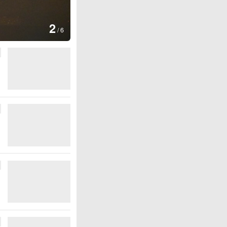
图集
2
美国：肯尼迪宣布医疗改革新举
/
6