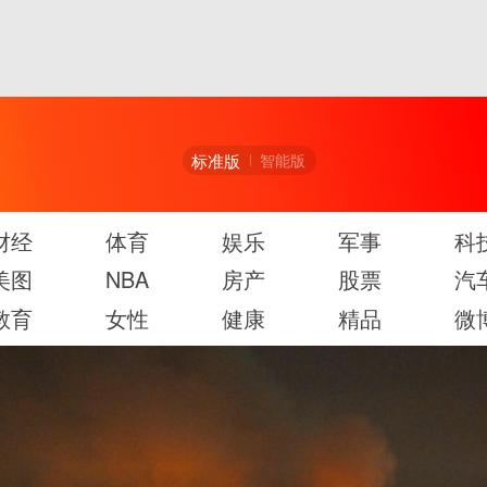
标准版
智能版
财经
体育
娱乐
军事
科
美图
NBA
房产
股票
汽
教育
女性
健康
精品
微