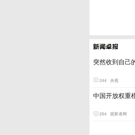
突然收到自己
244
央视
中国开放权重模
264
观察者网