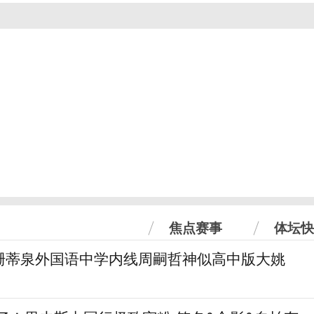
焦点赛事
体坛快
珊蒂泉外国语中学内线周嗣哲神似高中版大姚