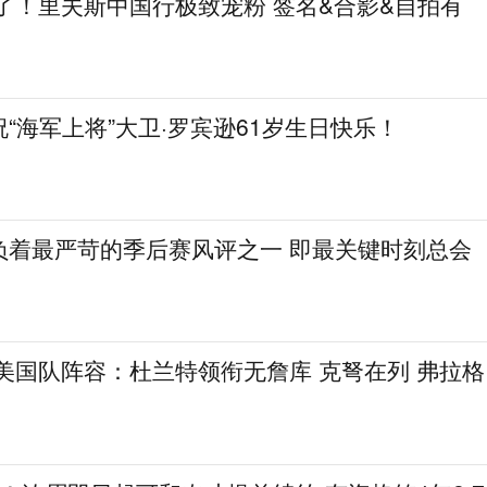
了！里夫斯中国行极致宠粉 签名&合影&自拍有
祝“海军上将”大卫·罗宾逊61岁生日快乐！
负着最严苛的季后赛风评之一 即最关键时刻总会
8美国队阵容：杜兰特领衔无詹库 克弩在列 弗拉格