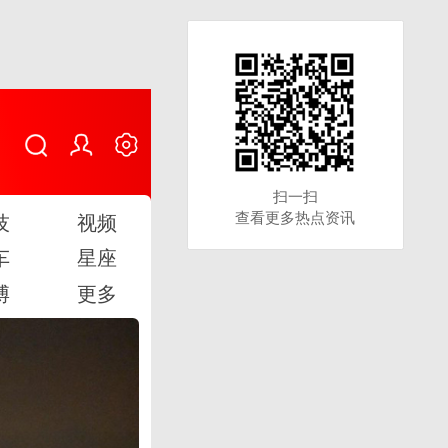
扫一扫
扫一扫
查看更多热点资讯
查看更多热点资讯
技
视频
车
星座
博
更多