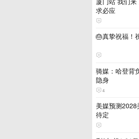
厦门站 我们来
求必应
🎂真挚祝福！
骑媒：哈登背
隐身
4
美媒预测202
待定