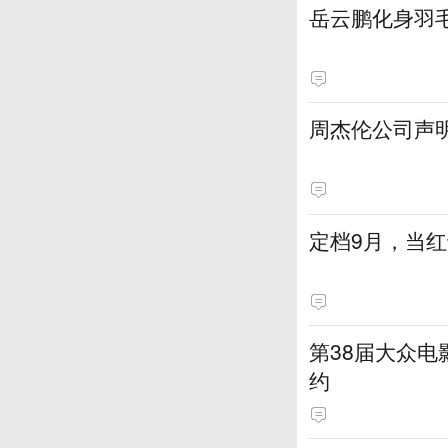
岳云鹏化身羽
周杰伦公司声
定档9月，当
第38届大众
约