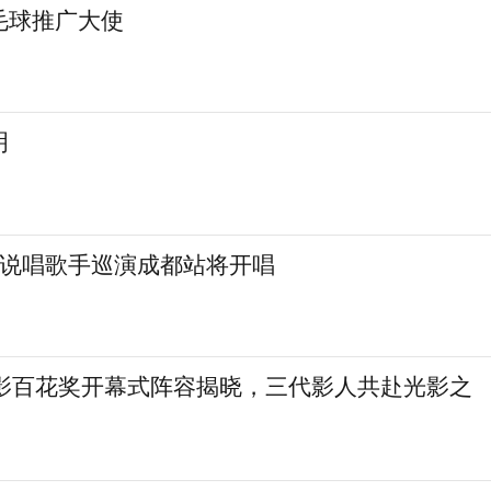
毛球推广大使
明
红说唱歌手巡演成都站将开唱
电影百花奖开幕式阵容揭晓，三代影人共赴光影之