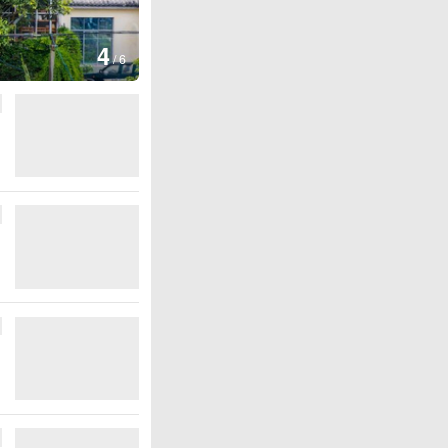
图集
4
安徽长丰：葡萄丰收采摘忙
/
6