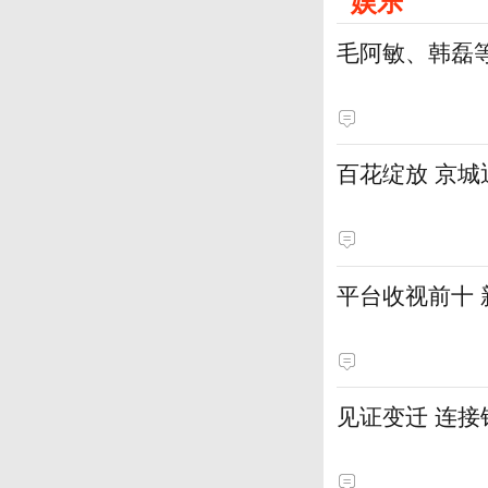
娱乐
毛阿敏、韩磊
百花绽放 京
平台收视前十
见证变迁 连接