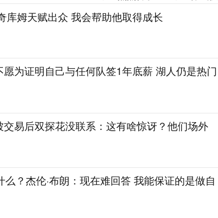
奇库姆天赋出众 我会帮助他取得成长
不愿为证明自己与任何队签1年底薪 湖人仍是热门
被交易后双探花没联系：这有啥惊讶？他们场外
什么？杰伦·布朗：现在难回答 我能保证的是做自