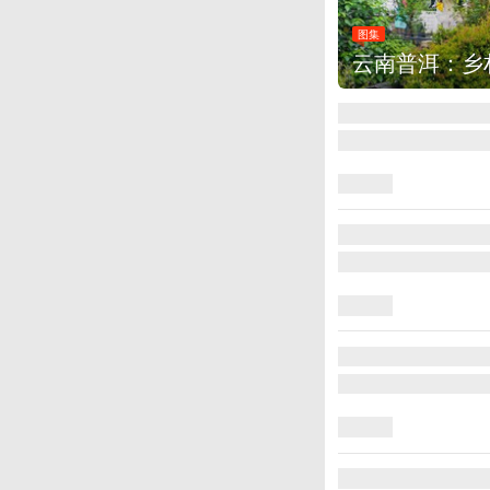
图集
云南普洱：乡