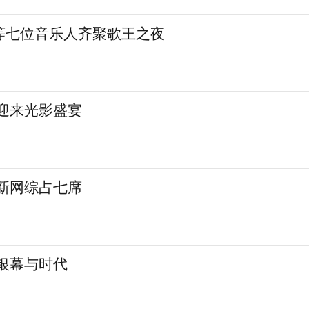
等七位音乐人齐聚歌王之夜
城迎来光影盛宴
 新网综占七席
银幕与时代