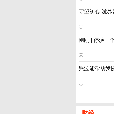
守望初心 滋养
刚刚 | 停演
哭泣能帮助我
财经