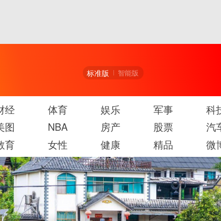
标准版
智能版
财经
体育
娱乐
军事
科
美图
NBA
房产
股票
汽
教育
女性
健康
精品
微