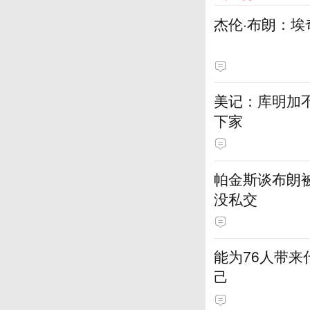
杰伦·布朗：埃
美记：库明加
下家
帕金斯谈布朗
没私交
能为76人带来
己