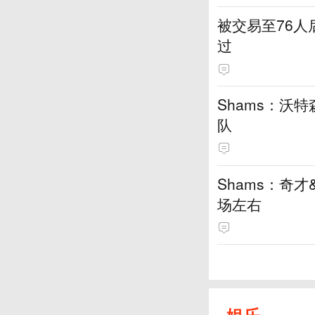
被交易至76
过
Shams：沃
队
Shams：奇
场左右