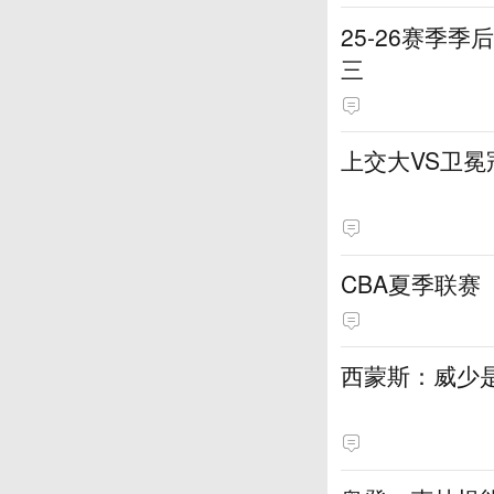
25-26赛季
三
上交大VS卫冕
CBA夏季联赛（
西蒙斯：威少是