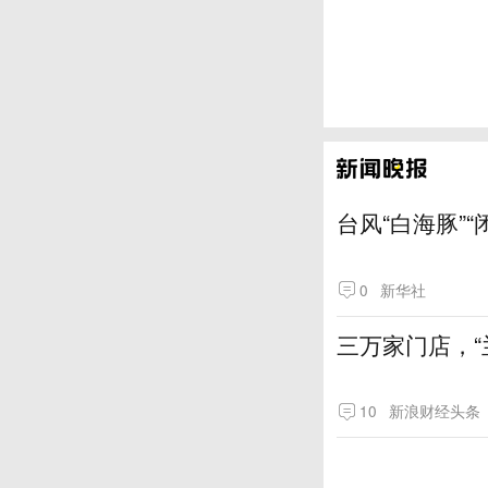
台风“白海豚”
0
新华社
三万家门店，“
10
新浪财经头条