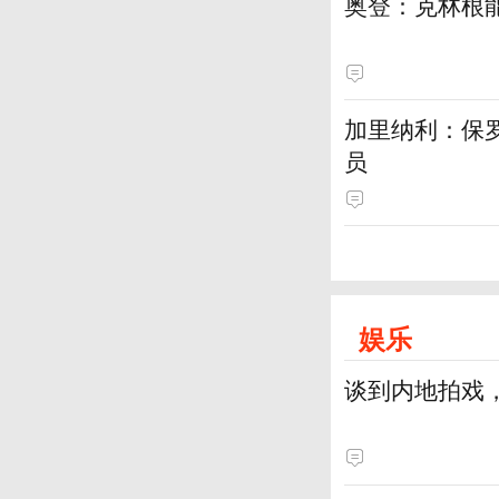
奥登：克林根
加里纳利：保
员
娱乐
谈到内地拍戏