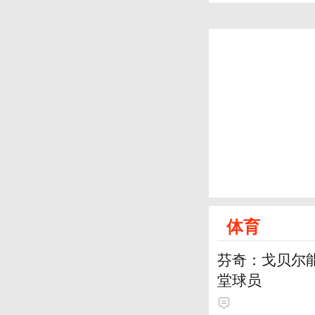
体育
芬奇：戈贝尔
堂球员