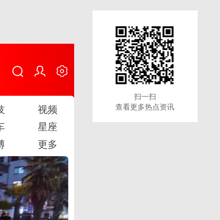
扫一扫
扫一扫
查看更多热点资讯
查看更多热点资讯
技
视频
车
星座
博
更多