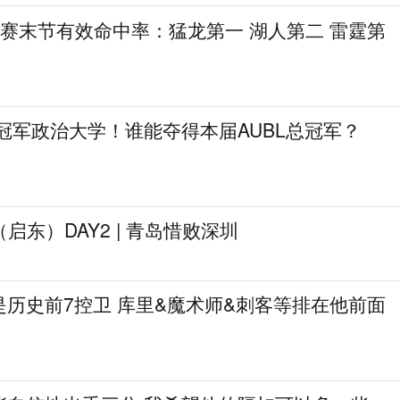
季后赛末节有效命中率：猛龙第一 湖人第二 雷霆第
冠军政治大学！谁能夺得本届AUBL总冠军？
启东）DAY2 | 青岛惜败深圳
历史前7控卫 库里&魔术师&刺客等排在他前面