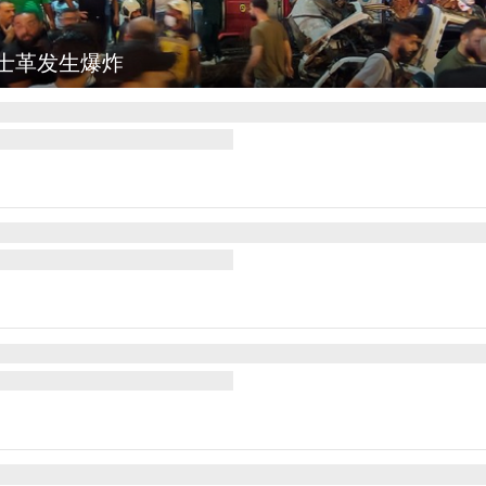
图集
云南弥勒：欢庆火把节