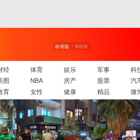
标准版
智能版
财经
体育
娱乐
军事
科
美图
NBA
房产
股票
汽
教育
女性
健康
精品
微