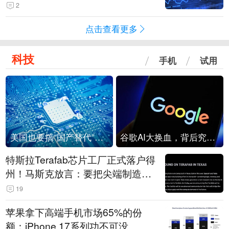
2
点击查看更多
科技
手机
试用
美国也要搞“国产替代”？先算清三笔账
谷歌AI大换血，背后究竟发生了什么？
特斯拉Terafab芯片工厂正式落户得
州！马斯克放言：要把尖端制造带
回美国
19
苹果拿下高端手机市场65%的份
额：iPhone 17系列功不可没