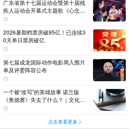
广东省第十七届运动会暨第十届残
疾人运动会开幕式主题歌《心念山
海》MV正式发布
2026暑期档票房破85亿！已连续3
0天单日票房破亿
第七届成龙国际动作电影周入围片
单及评委阵容公布
一个被“改写”的英雄故事 诺兰版
《奥德赛》失去了什么？｜文化观
察
点击查看更多