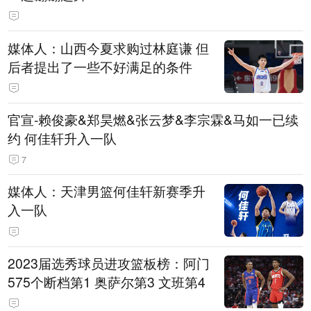
媒体人：山西今夏求购过林庭谦 但
后者提出了一些不好满足的条件
官宣-赖俊豪&郑昊燃&张云梦&李宗霖&马如一已续
约 何佳轩升入一队
7
媒体人：天津男篮何佳轩新赛季升
入一队
2023届选秀球员进攻篮板榜：阿门
575个断档第1 奥萨尔第3 文班第4