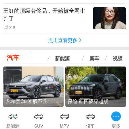
王虹的顶级奢侈品，开始被全网审
判了
518
点击查看更多
汽车
新能源
新车
视频
凡尔赛C5 X 驭不凡
探险者 四驱穿越版
新能源
SUV
MPV
轿车
更多