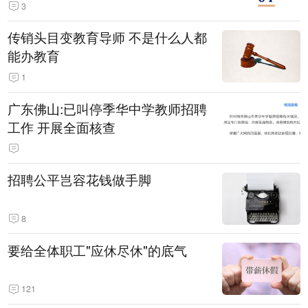
3
传销头目变教育导师 不是什么人都
能办教育
1
广东佛山:已叫停季华中学教师招聘
工作 开展全面核查
招聘公平岂容花钱做手脚
8
要给全体职工"应休尽休"的底气
121