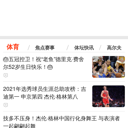
体育
焦点赛事
体坛快讯
高尔夫
🎂五冠控卫！祝“老鱼”德里克·费舍
尔52岁生日快乐！🎂
2021年选秀球员生涯总助攻榜：吉
迪第一 申京第四 杰伦·格林第八
技多不压身！杰伦·格林中国行化身舞王 与表演者
一起翩翩起舞