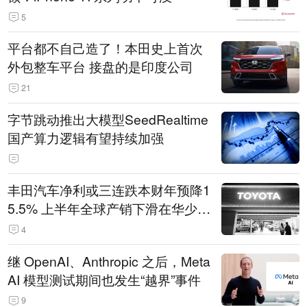
5
平台都不自己造了！本田史上首次
外包整车平台 接盘的是印度公司
21
字节跳动推出大模型SeedRealtime
国产算力逻辑有望持续加强
丰田汽车净利或三连跌本财年预降1
5.5% 上半年全球产销下滑在华少卖
14.3万辆
4
继 OpenAI、Anthropic 之后，Meta
AI 模型测试期间也发生“越界”事件
9