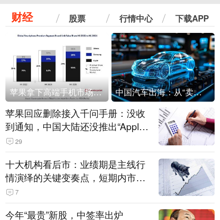
财经
股票
行情中心
下载APP
苹果拿下高端手机市场65%的份额：iPhone 17系列功不可没
中国汽车出海：从“卖出去”到“走进去”
苹果回应删除接入千问手册：没收
到通知，中国大陆还没推出“Apple
智能使用千问”功能
29
十大机构看后市：业绩期是主线行
情演绎的关键变奏点，短期内市场
或继续反弹，关注三条业绩主线
7
今年“最贵”新股，中签率出炉