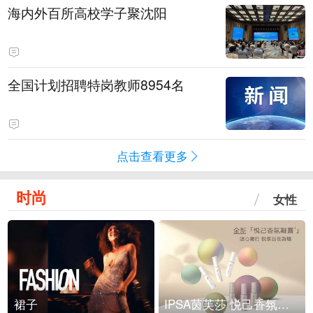
海内外百所高校学子聚沈阳
全国计划招聘特岗教师8954名
点击查看更多
时尚
女性
裙子
IPSA茵芙莎 悦己香氛凝露上市