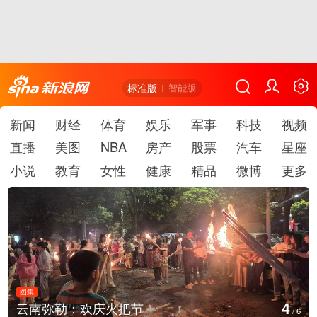
标准版
智能版
新闻
财经
体育
娱乐
军事
科技
视频
直播
美图
NBA
房产
股票
汽车
星座
小说
教育
女性
健康
精品
微博
更多
图集
5
江西铅山：千灯点亮葛仙村
/
6