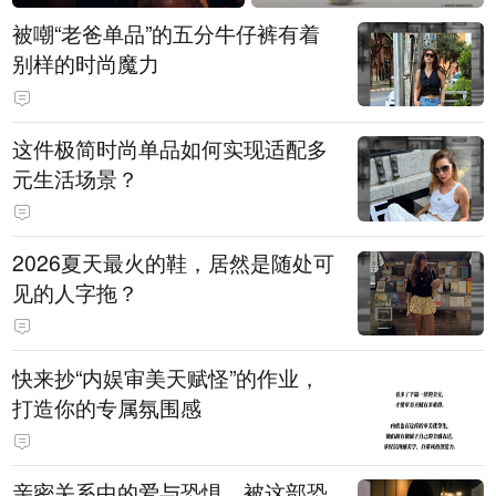
被嘲“老爸单品”的五分牛仔裤有着
别样的时尚魔力
这件极简时尚单品如何实现适配多
元生活场景？
2026夏天最火的鞋，居然是随处可
见的人字拖？
快来抄“内娱审美天赋怪”的作业，
打造你的专属氛围感
亲密关系中的爱与恐惧，被这部恐