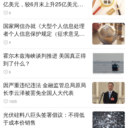
亿美元，较6月末上升25亿美元，
升幅为0.07%
9
国家网信办就《大型个人信息处理
者个人信息保护规定（征求意见
稿）》公开征求意见
4
霍尔木兹海峡谈判推进 美国真正得
到了什么？
6
因严重违纪违法 金融监管总局原局
长李云泽被罢免全国人大代表
1025
光伏硅料八巨头签署倡议：不得低
于成本价销售