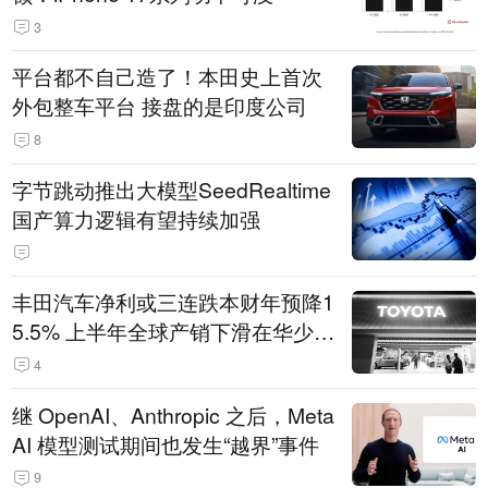
3
平台都不自己造了！本田史上首次
外包整车平台 接盘的是印度公司
8
字节跳动推出大模型SeedRealtime
国产算力逻辑有望持续加强
丰田汽车净利或三连跌本财年预降1
5.5% 上半年全球产销下滑在华少卖
14.3万辆
4
继 OpenAI、Anthropic 之后，Meta
AI 模型测试期间也发生“越界”事件
9