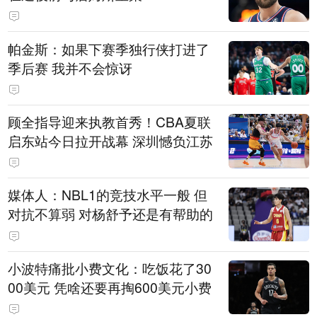
帕金斯：如果下赛季独行侠打进了
季后赛 我并不会惊讶
顾全指导迎来执教首秀！CBA夏联
启东站今日拉开战幕 深圳憾负江苏
媒体人：NBL1的竞技水平一般 但
对抗不算弱 对杨舒予还是有帮助的
小波特痛批小费文化：吃饭花了30
00美元 凭啥还要再掏600美元小费