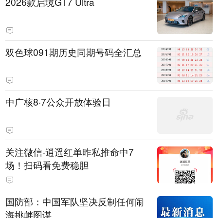
2026款启境GT7 Ultra
双色球091期历史同期号码全汇总
中广核8·7公众开放体验日
关注微信-逍遥红单昨私推命中7
场！扫码看免费稳胆
国防部：中国军队坚决反制任何闹
海挑衅图谋