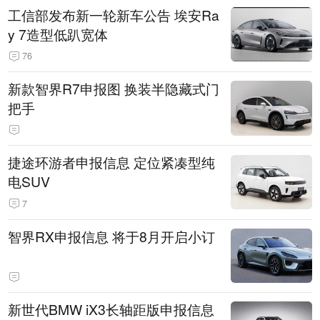
工信部发布新一轮新车公告 埃安Ra
y 7造型低趴宽体
76
新款智界R7申报图 换装半隐藏式门
把手
捷途环游者申报信息 定位紧凑型纯
电SUV
7
智界RX申报信息 将于8月开启小订
新世代BMW iX3长轴距版申报信息