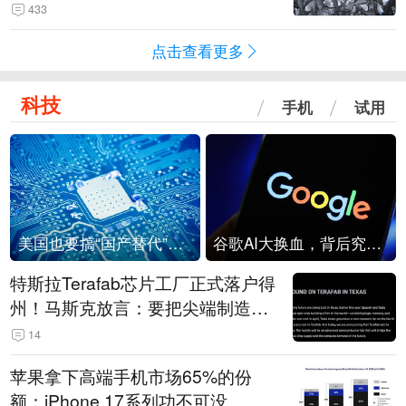
433
点击查看更多
科技
手机
试用
美国也要搞“国产替代”？先算清三笔账
谷歌AI大换血，背后究竟发生了什么？
特斯拉Terafab芯片工厂正式落户得
州！马斯克放言：要把尖端制造带
回美国
14
苹果拿下高端手机市场65%的份
额：iPhone 17系列功不可没