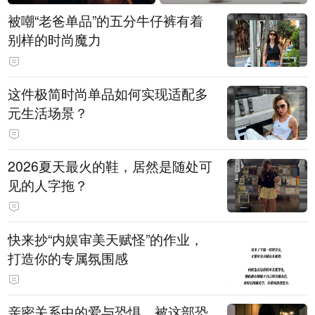
被嘲“老爸单品”的五分牛仔裤有着
别样的时尚魔力
这件极简时尚单品如何实现适配多
元生活场景？
2026夏天最火的鞋，居然是随处可
见的人字拖？
快来抄“内娱审美天赋怪”的作业，
打造你的专属氛围感
亲密关系中的爱与恐惧，被这部恐