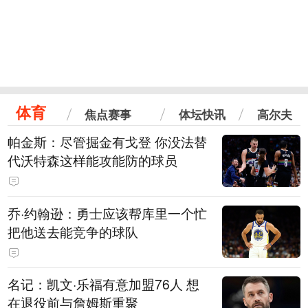
体育
焦点赛事
体坛快讯
高尔夫
帕金斯：尽管掘金有戈登 你没法替
代沃特森这样能攻能防的球员
乔·约翰逊：勇士应该帮库里一个忙
把他送去能竞争的球队
名记：凯文·乐福有意加盟76人 想
在退役前与詹姆斯重聚