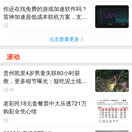
你还在找免费的游戏加速软件吗？
雷神加速器低成本联机方案，支持
免费试用
点击查看更多
滚动
贵州凯里4岁男童失联80小时获
救，更多细节曝光：疑吃泥土续
命，搜救至20米附近错过多找3天
15
老彩民18元套餐票中大乐透721万
购彩全凭心情