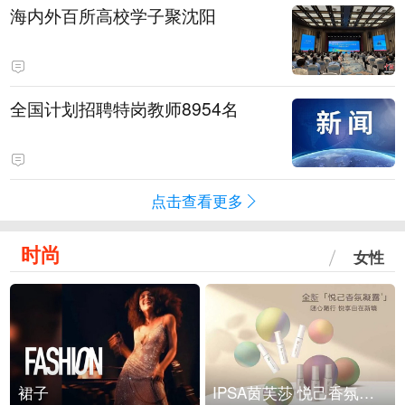
海内外百所高校学子聚沈阳
全国计划招聘特岗教师8954名
点击查看更多
时尚
女性
裙子
IPSA茵芙莎 悦己香氛凝露上市