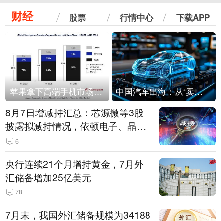
财经
股票
行情中心
下载APP
苹果拿下高端手机市场65%的份额：iPhone 17系列功不可没
中国汽车出海：从“卖出去”到“走进去”
8月7日增减持汇总：芯源微等3股
披露拟减持情况，依顿电子、晶华
微拟增持（表）
6
央行连续21个月增持黄金，7月外
汇储备增加25亿美元
78
7月末，我国外汇储备规模为34188