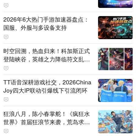
打造旗舰供电方案
2026年6大热门手游加速器盘点：
国服、外服与多设备支持
时空回溯，热血归来！科加斯正式
登陆峡谷，英雄之力降临符文乱
斗！
TT语音深耕游戏社交，2026China
Joy四大IP联动引爆线下引流闭环
狂浪八月，陈小春掌舵！《疯狂水
世界》首届狂浪节来袭，荒岛求生
直播即将开启