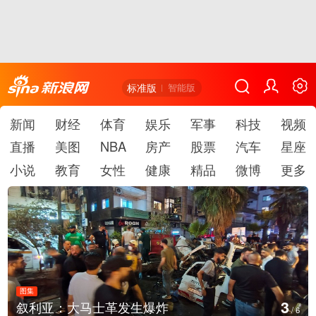
标准版
智能版
新闻
财经
体育
娱乐
军事
科技
视频
直播
美图
NBA
房产
股票
汽车
星座
小说
教育
女性
健康
精品
微博
更多
图集
3
叙利亚：大马士革发生爆炸
/
6