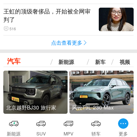
王虹的顶级奢侈品，开始被全网审
判了
516
点击查看更多
汽车
新能源
新车
视频
北京越野BJ30 旅行家
风云T9L 230 Max
新能源
SUV
MPV
轿车
更多