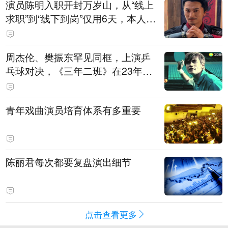
演员陈明入职开封万岁山，从“线上
求职”到“线下到岗”仅用6天，本人发
声
周杰伦、樊振东罕见同框，上演乒
乓球对决，《三年二班》在23年后
迎来了最权威的“男主角”
青年戏曲演员培育体系有多重要
陈丽君每次都要复盘演出细节
点击查看更多