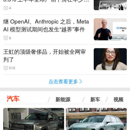
14.3万辆
4
继 OpenAI、Anthropic 之后，Meta
AI 模型测试期间也发生“越界”事件
9
王虹的顶级奢侈品，开始被全网审
判了
516
点击查看更多
汽车
新能源
新车
视频