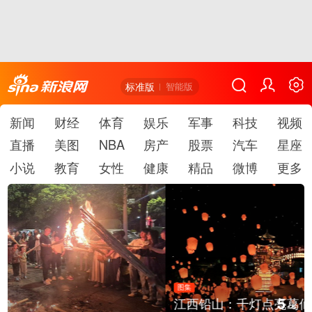
标准版
智能版
新闻
财经
体育
娱乐
军事
科技
视频
直播
美图
NBA
房产
股票
汽车
星座
小说
教育
女性
健康
精品
微博
更多
图集
5
江西铅山：千灯点亮葛仙村
/
6