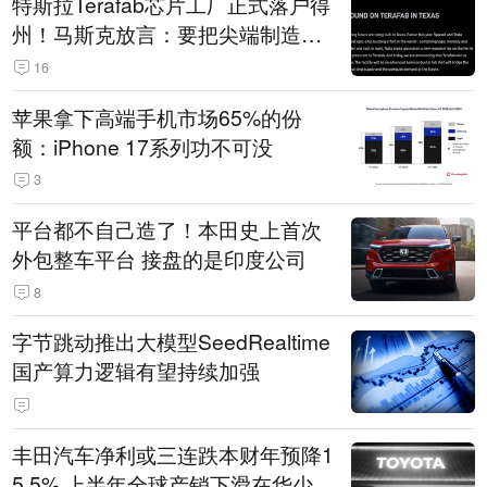
特斯拉Terafab芯片工厂正式落户得
州！马斯克放言：要把尖端制造带
回美国
16
苹果拿下高端手机市场65%的份
额：iPhone 17系列功不可没
3
平台都不自己造了！本田史上首次
外包整车平台 接盘的是印度公司
8
字节跳动推出大模型SeedRealtime
国产算力逻辑有望持续加强
丰田汽车净利或三连跌本财年预降1
5.5% 上半年全球产销下滑在华少卖