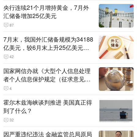
央行连续21个月增持黄金，7月外
汇储备增加25亿美元
87
7月末，我国外汇储备规模为34188
亿美元，较6月末上升25亿美元，
升幅为0.07%
42
国家网信办就《大型个人信息处理
者个人信息保护规定（征求意见
稿）》公开征求意见
4
霍尔木兹海峡谈判推进 美国真正得
到了什么？
32
因严重违纪违法 金融监管总局原局