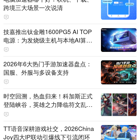
跨境三大场景一次说清
技嘉推出钛金雕1600PG5 AI TOP
电源：为发烧级主机与本地AI算力
打造旗舰供电方案
2026年6大热门手游加速器盘点：
国服、外服与多设备支持
时空回溯，热血归来！科加斯正式
登陆峡谷，英雄之力降临符文乱
斗！
TT语音深耕游戏社交，2026China
Joy四大IP联动引爆线下引流闭环