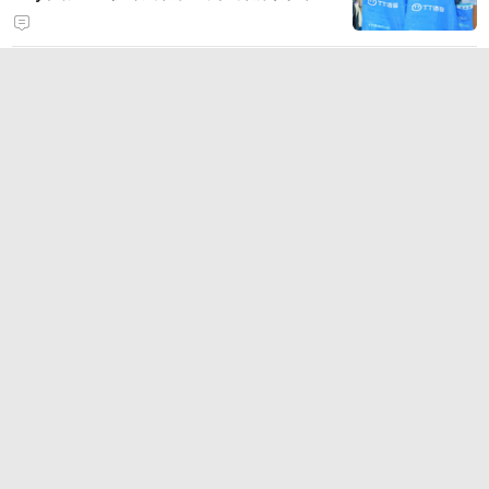
狂浪八月，陈小春掌舵！《疯狂水
世界》首届狂浪节来袭，荒岛求生
直播即将开启
你还在找免费的游戏加速软件吗？
雷神加速器低成本联机方案，支持
免费试用
点击查看更多
滚动
奇闻
段子
趣图
美文
视频
直播
订阅
八卦
情感
旅游
教育
动漫
游戏
试用