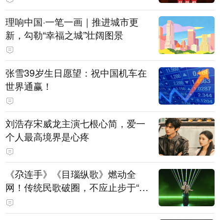
理响中国·一笔一画｜推进城市更
新，勾勒“幸福之城”壮阔图景
张雪39岁生日愿望：祝中国机车在
世界通赢！
刘浩存宋威龙主演七根心简，爱一
个人最高境界是心疼
《尕连手》《目瑙纵歌》燃动全
网！传统民歌破圈，不应止步于“上
头”