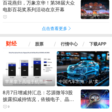
百花燕归，万象京华！第38届大众
电影百花奖系列活动在京开幕
点击查看更多
财经
股票
行情中心
下载APP
苹果拿下高端手机市场65%的份额：iPhone 17系列功不可没
中国汽车出海：从“卖出去”到“走进去”
8月7日增减持汇总：芯源微等3股
披露拟减持情况，依顿电子、晶华
微拟增持（表）
9