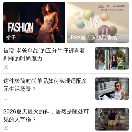
裙子
IPSA茵芙莎 悦己香氛凝露上市
被嘲“老爸单品”的五分牛仔裤有着
别样的时尚魔力
这件极简时尚单品如何实现适配多
元生活场景？
2026夏天最火的鞋，居然是随处可
见的人字拖？