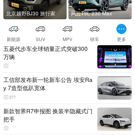
北京越野BJ30 旅行家
风云T9L 230 Max
新能源
SUV
MPV
轿车
更多
五菱代步车全球销量正式突破300
万辆
工信部发布新一轮新车公告 埃安Ra
y 7造型低趴宽体
277
新款智界R7申报图 换装半隐藏式门
把手