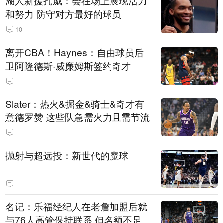
湖人新援扎威：会在场上展现活力
和努力 防守对方最好的球员
10
离开CBA！Haynes：自由球员后
卫阿隆德斯·威廉姆斯签约奇才
Slater：热火&掘金&骑士&奇才有
意德罗赞 这些队急需火力且需节流
抛射与超远投：新世代的魔球
名记：乐福经纪人在老詹加盟后就
与76人高管保持联系 但名额不足