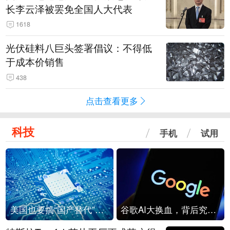
长李云泽被罢免全国人大代表
1618
光伏硅料八巨头签署倡议：不得低
于成本价销售
438
点击查看更多
科技
手机
试用
美国也要搞“国产替代”？先算清三笔账
谷歌AI大换血，背后究竟发生了什么？